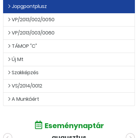
Jopgpontplusz
VP/2013/002/0050
VP/2013/003/0060
TÁMOP "C"
Új Mt
Szakképzés
VS/2014/0012
A Munkáért
Eseménynaptár
augusztus