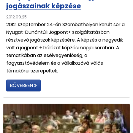
jogászainak képzése
2012.09.25
2012. szeptember 24-én Szombathelyen került sor a
Nyugat-Dunántúli Jogpont+ szolgáltatásban
résztvevő jogászok képzésére. A képzés a negyedik
volt a jogpont + hálózat képzési napjai sorában. A
tematikában az esélyegyenlőség, a
fogyasztóvédelem és a vállalkozóvá válás
témakörei szerepeltek.
BŐVEBBEN