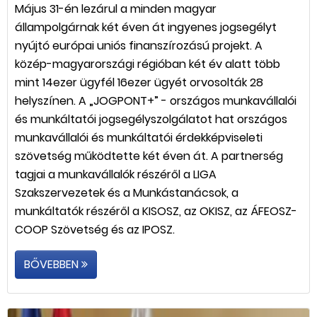
Május 31-én lezárul a minden magyar
állampolgárnak két éven át ingyenes jogsegélyt
nyújtó európai uniós finanszírozású projekt. A
közép-magyarországi régióban két év alatt több
mint 14ezer ügyfél 16ezer ügyét orvosolták 28
helyszínen. A „JOGPONT+” - országos munkavállalói
és munkáltatói jogsegélyszolgálatot hat országos
munkavállalói és munkáltatói érdekképviseleti
szövetség működtette két éven át. A partnerség
tagjai a munkavállalók részéről a LIGA
Szakszervezetek és a Munkástanácsok, a
munkáltatók részéről a KISOSZ, az OKISZ, az ÁFEOSZ-
COOP Szövetség és az IPOSZ.
BŐVEBBEN