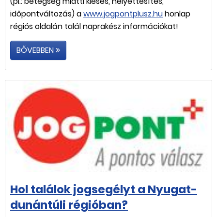
(pl.: betegség miatti kiesés, helyettesítés,
időpontváltozás) a
www.jogpontplusz.hu
honlap
régiós oldalán talál naprakész információkat!
BŐVEBBEN
Hol találok jogsegélyt a Nyugat-
dunántúli régióban?