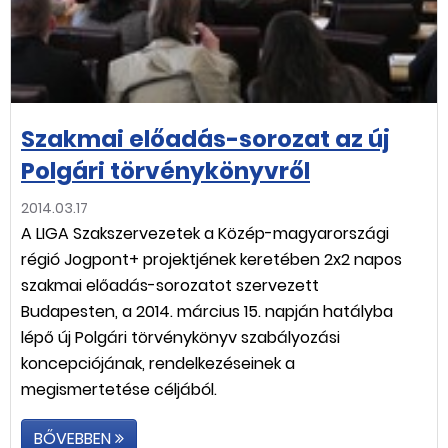
Szakmai előadás-sorozat az új
Polgári törvénykönyvről
2014.03.17
A LIGA Szakszervezetek a Közép-magyarországi
régió Jogpont+ projektjének keretében 2x2 napos
szakmai előadás-sorozatot szervezett
Budapesten, a 2014. március 15. napján hatályba
lépő új Polgári törvénykönyv szabályozási
koncepciójának, rendelkezéseinek a
megismertetése céljából.
BŐVEBBEN