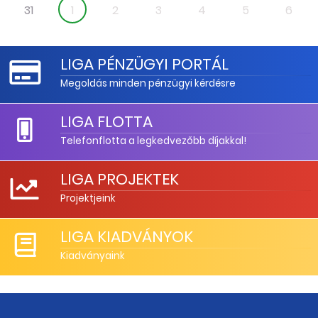
31
1
2
3
4
5
6
LIGA PÉNZÜGYI PORTÁL
Megoldás minden pénzügyi kérdésre
LIGA FLOTTA
Telefonflotta a legkedvezőbb díjakkal!
LIGA PROJEKTEK
Projektjeink
LIGA KIADVÁNYOK
Kiadványaink