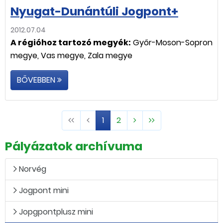
Nyugat-Dunántúli Jogpont+
2012.07.04
A régióhoz tartozó megyék:
Győr-Moson-Sopron
megye, Vas megye, Zala megye
BŐVEBBEN
1
2
Pályázatok archívuma
Norvég
Jogpont mini
Jopgpontplusz mini