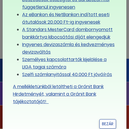
függetlenül ingyenesen
17
18
19
20
21
22
23
Az eBankon és NetBankon indított eseti
átutalások 20.000 Ft-ig ingyenesek
24
25
26
27
28
29
30
A Standars MesterCard dombornyomott
bankkártya kibocsátási díját elengedjük
31
1
2
3
4
5
6
Ingyenes devizaszámla és kedvezményes
devizaváltás
Személyes kapcsolattartók kijelölése a
LIGA PÉNZÜGYI PORTÁL
LIGA tagjai számára
Szelfi számlanyitással 40.000 Ft jóváírás
Megoldás minden pénzügyi kérdésre
A mellékletünkből letöltheti a Gránit Bank
LIGA FLOTTA
Hirdetményét, valamint a Gránit Bank
Telefonflotta a legkedvezőbb díjakkal!
tájékoztatóját!
LIGA PROJEKTEK
Projektjeink
BEZÁR