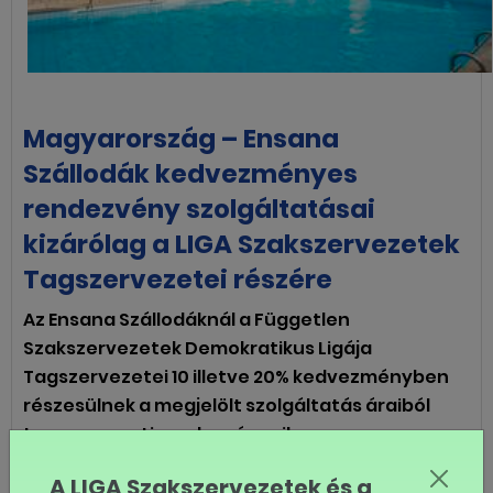
Magyarország – Ensana
Szállodák kedvezményes
rendezvény szolgáltatásai
kizárólag a LIGA Szakszervezetek
Tagszervezetei részére
Az Ensana Szállodáknál a Független
Szakszervezetek Demokratikus Ligája
Tagszervezetei 10 illetve 20% kedvezményben
részesülnek a megjelölt szolgáltatás áraiból
tagszervezeti rendezvényeik
megvalósításakor.
A LIGA Szakszervezetek és a