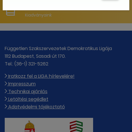
LIGA KIADVÁNYOK
Kiadványaink
Független Szakszervezetek Demokratikus Ligája
1112 Budapest, Sasadi út 170.
Tel.: (36-1) 321-5262
Iratkozz fel a LIGA hírlevelére!
Impresszum
Technikai ajánlás
Letöltési segédlet
Adatvédelmi tájékoztató