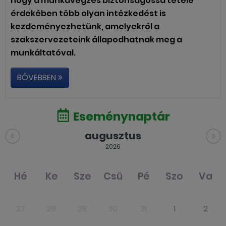
hogy a munkavégzés biztonságossá tétele
érdekében több olyan intézkedést is
kezdeményezhetünk, amelyekről a
szakszervezeteink állapodhatnak meg a
munkáltatóval.
BŐVEBBEN
Eseménynaptár
augusztus
2026
Hé
Ke
Sze
Csü
Pé
Szo
Va
27
28
29
30
31
1
2