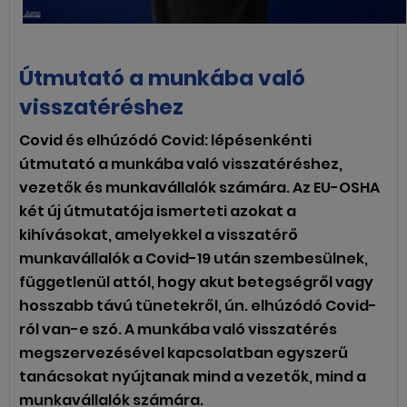
Útmutató a munkába való
visszatéréshez
Covid és elhúzódó Covid: lépésenkénti
útmutató a munkába való visszatéréshez,
vezetők és munkavállalók számára. Az EU-OSHA
két új útmutatója ismerteti azokat a
kihívásokat, amelyekkel a visszatérő
munkavállalók a Covid-19 után szembesülnek,
függetlenül attól, hogy akut betegségről vagy
hosszabb távú tünetekről, ún. elhúzódó Covid-
ról van-e szó. A munkába való visszatérés
megszervezésével kapcsolatban egyszerű
tanácsokat nyújtanak mind a vezetők, mind a
munkavállalók számára.