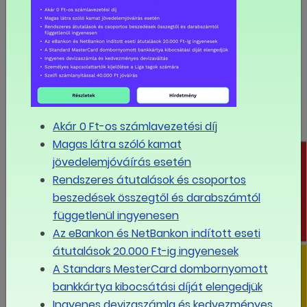
BŐVEBBEN
Akár 0 Ft-os számlavezetési díj
Magas látra szóló kamat
jövedelemjóváírás esetén
Rendszeres átutalások és csoportos
beszedések összegtől és darabszámtól
függetlenül ingyenesen
Az eBankon és NetBankon indított eseti
átutalások 20.000 Ft-ig ingyenesek
A Standars MesterCard dombornyomott
bankkártya kibocsátási díját elengedjük
Ingyenes devizaszámla és kedvezményes