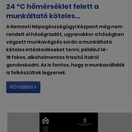
24 °C hőmérséklet felett a
munkáltató köteles...
A Nemzeti Népegészségügyi Központ még nem
rendelt el hőségriadót, ugyanakkor a hőségben
végzett munkavégzés során a munkáltató
köteles intézkedéseket tenni, például 14-
16 fokos, alkoholmentes frissítő italról
gondoskodni. Az is fontos, hogy a munkavállalók
is felkészültek legyenek.
BŐVEBBEN