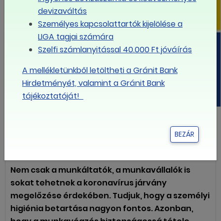
devizaváltás
Személyes kapcsolattartók kijelölése a
LIGA tagjai számára
Szelfi számlanyitással 40.000 Ft jóváírás
A mellékletünkből letöltheti a Gránit Bank
Hirdetményét, valamint a Gránit Bank
tájékoztatóját!
Mit tehetsz a járvány megelőzése
BEZÁR
érdekében?
Nem csak a munkáltatók, a munkavállalók is
sokat tehetnek a koronavírus járvány
megelőzése érdekében. Tudjuk, hogy a személyi
higiénia betartása nagyon fontos. Azonban,