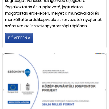
segítséget vehessenek igénybe a jogszerű
foglalkoztatás és a jogkövető, jogtudatos
magatartás érdekében, melyet a munkavállalói és
munkáltatói érdekképviseleti szervezetek nyújtanak
számukra az Észak-Magyarországi régióban.
BŐVEBBEN