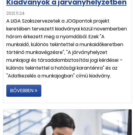
Kiadványok a járványhelyzetben
2021.11.24
A LIGA Szakszervezetek a JOGpontok projekt
keretében tervezett kiadványai közül novemberben
három érkezett meg a nyomdából. Ezek "A
munkaidő, különös tekintettel a munkaidőkeretben
történő munkavégzésre", "A járványhelyzet
munkajogi és társadalombiztosítási jogi kérdései –
különös tekintettel a hatósági karanténra" és az
"Adatkezelés a munkajogban" című kiadvány.
BŐVEBBEN