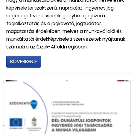
hogy a munkavállalók és a munkáltatók, illetve ezek
képviseletei szakszerű, naprakész, ingyenes jogi
segítséget vehessenek igénybe a jogszerű
foglalkoztatás és a jogkövető, jogtudatos
magatartás érdekében, melyet a munkavállalói és
munkáltatói érdekképviseleti szervezetek nyújtanak
számukra az Észak-Alföldi régióban.
BŐVEBBEN