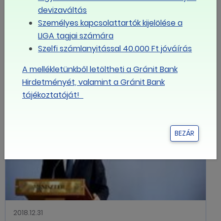
devizaváltás
2019.01.16
Személyes kapcsolattartók kijelölése a
Kétszámjegyű bérfejlesztést tart
LIGA tagjai számára
szükségesnek a KVKF
Szelfi számlanyitással 40.000 Ft jóváírás
munkavállalói oldala
A mellékletünkből letöltheti a Gránit Bank
Hirdetményét, valamint a Gránit Bank
tájékoztatóját!
BEZÁR
2018.12.31