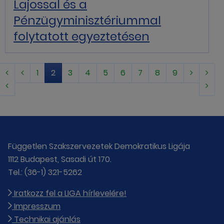
Lajossal és a
Pénzügyminisztériummal
folytatott egyeztetésen
1
2
3
4
5
6
7
8
9
Független Szakszervezetek Demokratikus Ligája
1112 Budapest, Sasadi út 170.
Tel.: (36-1) 321-5262
Iratkozz fel a LIGA hírlevelére!
Impresszum
Technikai ajánlás