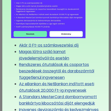
Akár 0 Ft-os számlavezetési díj
Magas látra szóló kamat
jövedelemjóváírás esetén
Rendszeres átutalások és csoportos
beszedések összegtől és darabszámtól
függetlenül ingyenesen
2019.02.04
Előmozdítaná a szociális
Az eBankon és NetBankon indított eseti
átutalások 20.000 Ft-ig ingyenesek
párbeszédet a LIGA
A Standars MesterCard dombornyomott
Szakszervezetek
bankkártya kibocsátási díját elengedjük
Ingyenes devizaszámla és kedvezményes