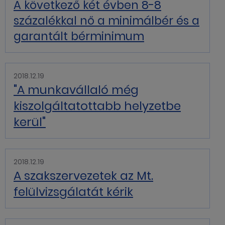
A következő két évben 8-8
százalékkal nő a minimálbér és a
garantált bérminimum
2018.12.19
"A munkavállaló még
kiszolgáltatottabb helyzetbe
kerül"
2018.12.19
A szakszervezetek az Mt.
felülvizsgálatát kérik