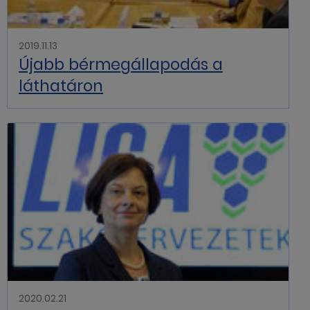
2019.11.13
Újabb bérmegállapodás a
láthatáron
2020.02.21