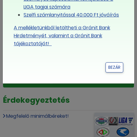
LIGA tagjai számára
Budapest, 2018. november 28.
Szelfi számlanyitással 40.000 Ft jóváírás
LIGA Szakszervezetek
A mellékletünkből letöltheti a Gránit Bank
Magyar Szakszervezeti Szövetség
Hirdetményét, valamint a Gránit Bank
tájékoztatóját!
Munkástanácsok Országos Szövetsége
MEGOSZTOM FACEBOOKON
BEZÁR
LINK MÁSOLÁSA
Érdekegyeztetés
Megfelelő minimálbéreket!