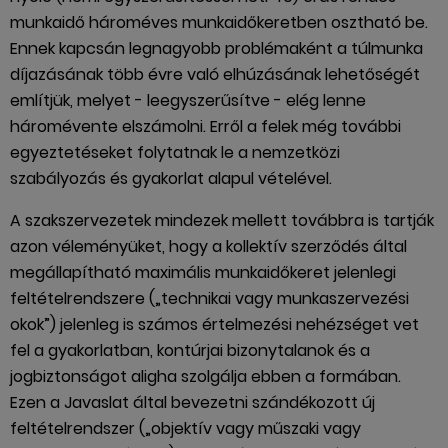
munkaidő hároméves munkaidőkeretben osztható be.
Ennek kapcsán legnagyobb problémaként a túlmunka
díjazásának több évre való elhúzásának lehetőségét
említjük, melyet - leegyszerűsítve - elég lenne
háromévente elszámolni. Erről a felek még további
egyeztetéseket folytatnak le a nemzetközi
szabályozás és gyakorlat alapul vételével.
A szakszervezetek mindezek mellett továbbra is tartják
azon véleményüket, hogy a kollektív szerződés által
megállapítható maximális munkaidőkeret jelenlegi
feltételrendszere („technikai vagy munkaszervezési
okok”) jelenleg is számos értelmezési nehézséget vet
fel a gyakorlatban, kontúrjai bizonytalanok és a
jogbiztonságot aligha szolgálja ebben a formában.
Ezen a Javaslat által bevezetni szándékozott új
feltételrendszer („objektív vagy műszaki vagy