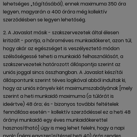
lehetséges „tágításából), ennek maximuma 350 óra
legyen, magyarán a 400 órára még kollektív
szerződésben se legyen lehetőség.
2. A Javaslat másik - szakszervezetek által élesen
kritizált - pontja, a hároméves munkaidőkeret, azon túl,
hogy akár az egészséget is veszélyeztető módon
szélsőségessé teheti a munkaidő felhasználását, a
szakszervezetek határozott álláspontja szerint az
uniós joggal sincs összhangban. A Javaslat készítői
álláspontunk szerint téves logikával abból indultak ki,
hogy az uniós irányelv két maximumszabályának [mely
szerint a heti munkaidő maximuma (a túlórát is
ideértve) 48 óra; és - bizonyos további feltételek
fennállása esetén - kollektív szerződéssel ez a heti 48
órányi munkaidő egy éves munkaidőkerettel
hasznosítható] úgy is meg lehet felelni, hogy a napi
nyolc (némi egyszerűsítéssel heti 40) órás rendes