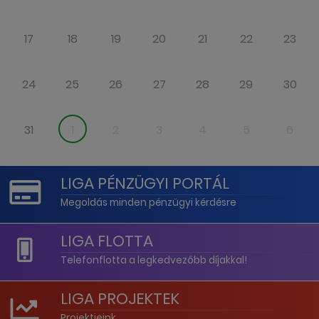
17
18
19
20
21
22
23
24
25
26
27
28
29
30
31
1
2
3
4
5
6
LIGA PÉNZÜGYI PORTÁL
Megoldás minden pénzügyi kérdésre
LIGA FLOTTA
Telefonflotta a legkedvezőbb díjakkal!
LIGA PROJEKTEK
Projektjeink