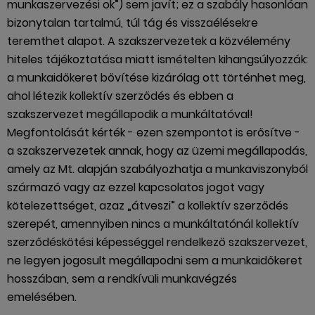
munkaszervezési ok”) sem javít; ez a szabály hasonlóan
bizonytalan tartalmú, túl tág és visszaélésekre
teremthet alapot. A szakszervezetek a közvélemény
hiteles tájékoztatása miatt ismételten kihangsúlyozzák:
a munkaidőkeret bővítése kizárólag ott történhet meg,
ahol létezik kollektív szerződés és ebben a
szakszervezet megállapodik a munkáltatóval!
Megfontolását kérték - ezen szempontot is erősítve -
a szakszervezetek annak, hogy az üzemi megállapodás,
amely az Mt. alapján szabályozhatja a munkaviszonyból
származó vagy az ezzel kapcsolatos jogot vagy
kötelezettséget, azaz „átveszi” a kollektív szerződés
szerepét, amennyiben nincs a munkáltatónál kollektív
szerződéskötési képességgel rendelkező szakszervezet,
ne legyen jogosult megállapodni sem a munkaidőkeret
hosszában, sem a rendkívüli munkavégzés
emelésében.