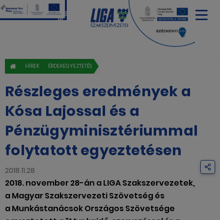
HÍREK
ÉRDEKEGYEZTETÉS
Részleges eredmények a
Kósa Lajossal és a
Pénzügyminisztériummal
folytatott egyeztetésen
2018.11.28
2018. november 28-án a LIGA Szakszervezetek,
a Magyar Szakszervezeti Szövetség és
a Munkástanácsok Országos Szövetsége