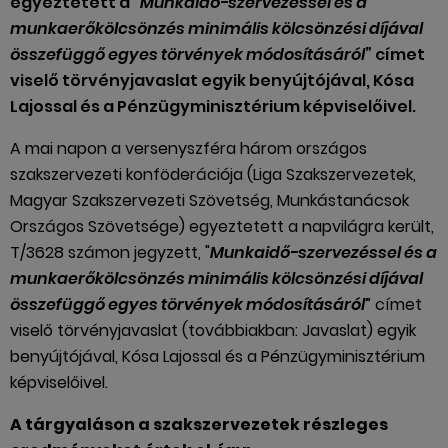
egyeztetett a "
Munkaidő-szervezéssel és a
munkaerőkölcsönzés minimális kölcsönzési díjával
összefüggő egyes törvények módosításáról
” címet
viselő törvényjavaslat egyik benyújtójával, Kósa
Lajossal és a Pénzügyminisztérium képviselőivel.
A mai napon a versenyszféra három országos
szakszervezeti konföderációja (Liga Szakszervezetek,
Magyar Szakszervezeti Szövetség, Munkástanácsok
Országos Szövetsége) egyeztetett a napvilágra került,
T/3628 számon jegyzett, "
Munkaidő-szervezéssel és a
munkaerőkölcsönzés minimális kölcsönzési díjával
összefüggő egyes törvények módosításáról
” címet
viselő törvényjavaslat (továbbiakban: Javaslat) egyik
benyújtójával, Kósa Lajossal és a Pénzügyminisztérium
képviselőivel.
A tárgyaláson a szakszervezetek részleges