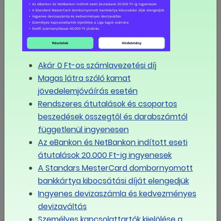
munkaidő-beosztást a munkavállaló kérésére vagy
hozzájárulásával is módosíthatja. A munkaviszony
egyensúlyhiányos, aszimmetrikus szerkezete miatt a
„hozzájárulásával” feltételt a szakszervezetek
aggályosnak tartják, mely súlyos visszaélésekre
vezethet. Javasolták ezért e fordulatot elsősorban
Akár 0 Ft-os számlavezetési díj
törölni, vagy másodsorban, ha a jogalkotó feltétlenül
Magas látra szóló kamat
ragaszkodik a szabályhoz, akkor minimum írásos
jövedelemjóváírás esetén
hozzájáruláshoz kötni, rögzítve, hogy a munkavállalót e
Rendszeres átutalások és csoportos
körben semmilyen hátrány nem érheti. A benyújtó
beszedések összegtől és darabszámtól
jelezte, hogy érti a felvetést és javasolja a szöveg
függetlenül ingyenesen
egyértelműsítését, hogy az ne teremthessen alapot
Az eBankon és NetBankon indított eseti
visszaélésekre.
átutalások 20.000 Ft-ig ingyenesek
A Standars MesterCard dombornyomott
5. Végezetül megjegyezzük, hogy a szakszervezetek
bankkártya kibocsátási díját elengedjük
által tett egyes pontosítások is akceptálásra kerültek,
Ingyenes devizaszámla és kedvezményes
melyek azonban inkább a jogalkalmazást segítik elő,
devizaváltás
érdemi változással nem járnak.
Személyes kapcsolattartók kijelölése a