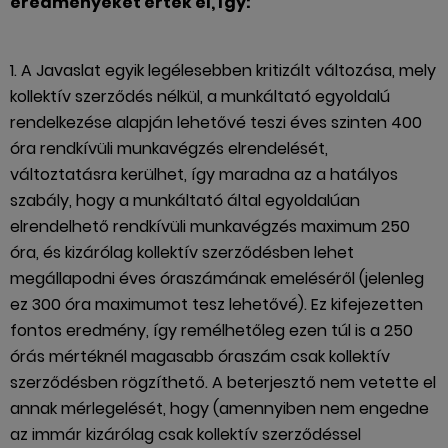
eredményeket értek el, így:
1. A Javaslat egyik legélesebben kritizált változása, mely
kollektív szerződés nélkül, a munkáltató egyoldalú
rendelkezése alapján lehetővé teszi éves szinten 400
óra rendkívüli munkavégzés elrendelését,
változtatásra kerülhet, így maradna az a hatályos
szabály, hogy a munkáltató által egyoldalúan
elrendelhető rendkívüli munkavégzés maximum 250
óra, és kizárólag kollektív szerződésben lehet
megállapodni éves óraszámának emeléséről (jelenleg
ez 300 óra maximumot tesz lehetővé). Ez kifejezetten
fontos eredmény, így remélhetőleg ezen túl is a 250
órás mértéknél magasabb óraszám csak kollektív
szerződésben rögzíthető. A beterjesztő nem vetette el
annak mérlegelését, hogy (amennyiben nem engedne
az immár kizárólag csak kollektív szerződéssel