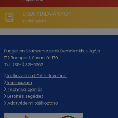
LIGA KIADVÁNYOK
Kiadványaink
Független Szakszervezetek Demokratikus Ligája
1112 Budapest, Sasadi út 170.
Tel.: (36-1) 321-5262
Iratkozz fel a LIGA hírlevelére!
Impresszum
Technikai ajánlás
Letöltési segédlet
Adatvédelmi tájékoztató