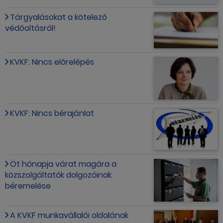
Tárgyalásokat a kötelező
védőoltásról!
KVKF: Nincs előrelépés
KVKF: Nincs bérajánlat
Öt hónapja várat magára a
közszolgáltatók dolgozóinak
béremelése
A KVKF munkavállalói oldalának