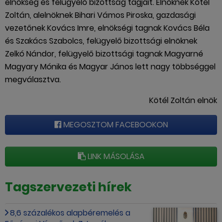
elnökség és felügyelő bizottság tagjait. Elnöknek Kötél
Zoltán, alelnöknek Bihari Vámos Piroska, gazdasági
vezetőnek Kovács Imre, elnökségi tagnak Kovács Béla
és Szakács Szabolcs, felügyelő bizottsági elnöknek
Zelkó Nándor, felügyelő bizottsági tagnak Magyarné
Magyary Mónika és Magyar János lett nagy többséggel
megválasztva.
Kötél Zoltán elnök
MEGOSZTOM FACEBOOKON
LINK MÁSOLÁSA
Tagszervezeti hírek
8,6 százalékos alapbéremelés a