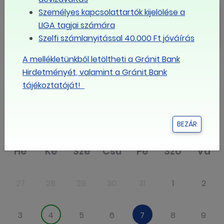
VKDSZ konferencia
Személyes kapcsolattartók kijelölése a
Miskolctapolcán
LIGA tagjai számára
Szelfi számlanyitással 40.000 Ft jóváírás
A mellékletünkből letöltheti a Gránit Bank
MÉG TÖBB
Hirdetményét, valamint a Gránit Bank
tájékoztatóját!
Eseménynaptár
augusztus
2026
BEZÁR
Hé
Ke
Sze
Csü
Pé
Szo
Va
27
28
29
30
31
1
2
3
4
5
6
7
8
9