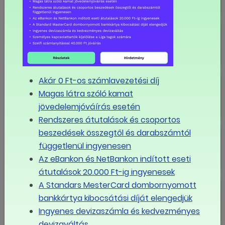
Színházi Műszaki Dolgozók
Szakszervezete: újabb tagszervezet
Az EGYÜTT Érdekvédelmi Szervezet
Akár 0 Ft-os számlavezetési díj
kollektív szerződést kötött Pécsett
Magas látra szóló kamat
jövedelemjóváírás esetén
Rendszeres átutalások és csoportos
Ne előzz hókotrót!
beszedések összegtől és darabszámtól
függetlenül ingyenesen
Az eBankon és NetBankon indított eseti
átutalások 20.000 Ft-ig ingyenesek
Postás bértárgyalások
A Standars MesterCard dombornyomott
bankkártya kibocsátási díját elengedjük
Ingyenes devizaszámla és kedvezményes
devizaváltás