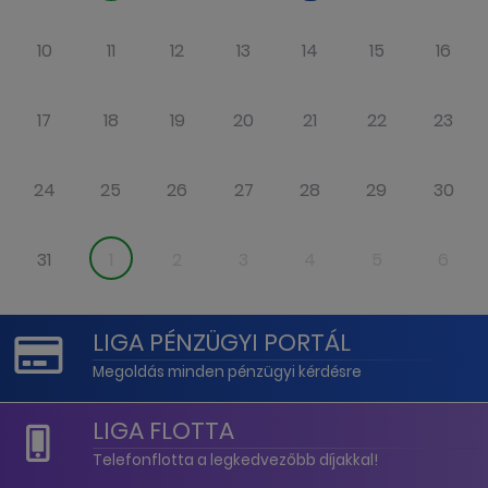
10
11
12
13
14
15
16
17
18
19
20
21
22
23
24
25
26
27
28
29
30
31
1
2
3
4
5
6
LIGA PÉNZÜGYI PORTÁL
Megoldás minden pénzügyi kérdésre
LIGA FLOTTA
Telefonflotta a legkedvezőbb díjakkal!