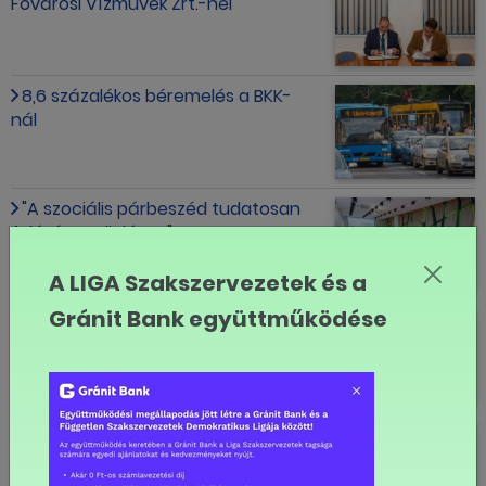
Fővárosi Vízművek Zrt.-nél
8,6 százalékos béremelés a BKK-
nál
"A szociális párbeszéd tudatosan
felépített dialógus"
A LIGA Szakszervezetek és a
Gránit Bank együttműködése
13%-ot meghaladó
keresetnövekedés a MÁV-
csoportnál
15 százalékos béremelést kapnak a
vízügyi dolgozók