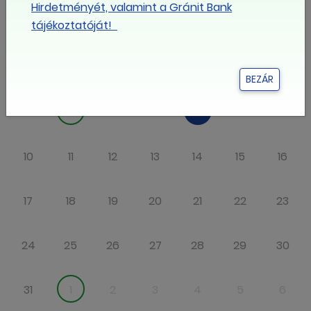
Hirdetményét, valamint a Gránit Bank
Hé
Ke
Sze
Csü
Pé
Szo
Va
tájékoztatóját!
27
28
29
30
31
1
2
BEZÁR
3
4
5
6
7
8
9
10
11
12
13
14
15
16
17
18
19
20
21
22
23
24
25
26
27
28
29
30
31
1
2
3
4
5
6