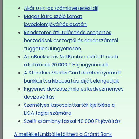
Akár 0 Ft-os számlavezetési díj
Magas látra szóló kamat
jövedelemjóváírás esetén
Rendszeres átutalások és csoportos
beszedések összegtől és darabszámtól
függetlenül ingyenesen
Felére csökken a szakirányok száma a szakképzésben
Az eBankon és NetBankon indított eseti
Esélyteremtés szakképzéssel -
átutalások 20.000 Ft-ig ingyenesek
hogyan lehetséges?
A Standars MesterCard dombornyomott
bankkártya kibocsátási díját elengedjük
Ingyenes devizaszámla és kedvezményes
MÉG TÖBB
devizaváltás
Személyes kapcsolattartók kijelölése a
Eseménynaptár
LIGA tagjai számára
Szelfi számlanyitással 40.000 Ft jóváírás
augusztus
2026
A mellékletünkből letöltheti a Gránit Bank