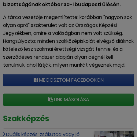
bizottságának október 30-i budapesti ülésén.
A tárca vezetője megemlítette: korábban "nagyon sok
olyan apró" szakterület volt az Országos Képzési
Jegyzékben, amire a valóságban nem volt szükség.
Hangsúlyozta: minden szakközépiskolát elvégző diáknak
kötelező lesz szakmai érettségi vizsgát tennie, és a
szerződéses rendszer alapján olyan cégnél kell
tanulniuk, ahol látják, milyen munkát végeznek majd.
MEGOSZTOM FACEBOOKON
LINK MÁSOLÁSA
Szakképzés
Duális képzés: zsákutca vagy jó