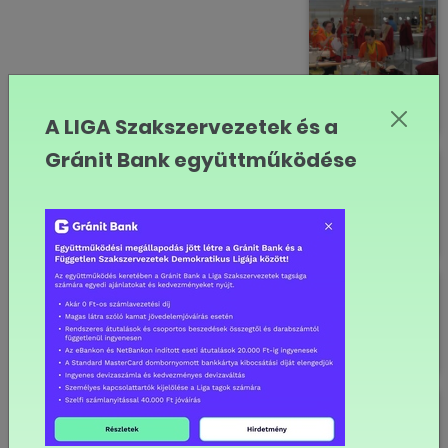
A LIGA Szakszervezetek és a
Gránit Bank együttműködése
Parlament előtt a szakképzésekről
szóló előterjesztés
Kiemelkedő magyar siker a
Szakmák Európa bajnokságán
Ülésezett a Nemzeti Szakképzési
és Felnőttképzési Tanács