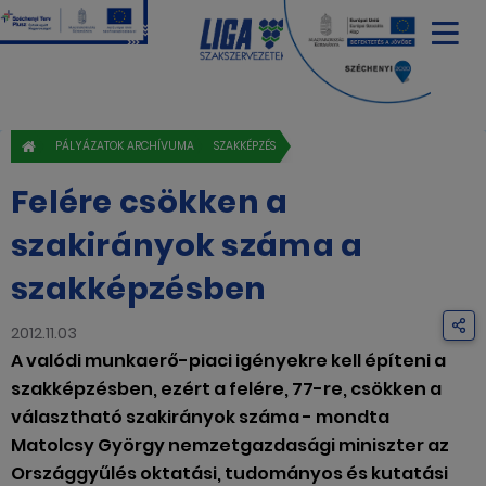
PÁLYÁZATOK ARCHÍVUMA
SZAKKÉPZÉS
Felére csökken a
szakirányok száma a
szakképzésben
2012.11.03
A valódi munkaerő-piaci igényekre kell építeni a
szakképzésben, ezért a felére, 77-re, csökken a
választható szakirányok száma - mondta
Matolcsy György nemzetgazdasági miniszter az
Országgyűlés oktatási, tudományos és kutatási