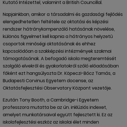
Kutató Intézettel, valamint a British Councillal.
Napjainkban, amikor a társadalmi és gazdasági fejlődés
elengedhetetlen feltétele az oktatási és képzési
rendszer hátránykompenzáló hatásának növelése,
különös figyelmet kell kapnia a hátrányos helyzetű
csoportok minőségi oktatásának és ehhez
kapcsolódóan a szakképzési intézmények szakmai
támogatásának. A befogadó iskola megteremtését
szolgáló elvekről és gyakorlatokról szóló előadásában
főként ezt hangsúlyozta Dr. Köpeczi-Bócz Tamás, a
Budapesti Corvinus Egyetem docense, az
Oktatásfejlesztési Observatory Központ vezetője.
Ezután Tony Booth, a Cambridge-i Egyetem
professzora mutatta be az ún. inklúziós indexet,
amelyet munkatársaival együtt fejlesztett ki. Ez az
iskolafejlesztési eszköz az iskolai élet minden