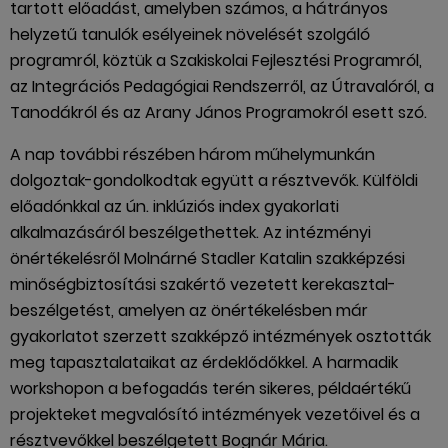
tartott előadást, amelyben számos, a hátrányos
helyzetű tanulók esélyeinek növelését szolgáló
programról, köztük a Szakiskolai Fejlesztési Programról,
az Integrációs Pedagógiai Rendszerről, az Útravalóról, a
Tanodákról és az Arany János Programokról esett szó.
A nap további részében három műhelymunkán
dolgoztak-gondolkodtak együtt a résztvevők. Külföldi
előadónkkal az ún. inklúziós index gyakorlati
alkalmazásáról beszélgethettek. Az intézményi
önértékelésről Molnárné Stadler Katalin szakképzési
minőségbiztosítási szakértő vezetett kerekasztal-
beszélgetést, amelyen az önértékelésben már
gyakorlatot szerzett szakképző intézmények osztották
meg tapasztalataikat az érdeklődőkkel. A harmadik
workshopon a befogadás terén sikeres, példaértékű
projekteket megvalósító intézmények vezetőivel és a
résztvevőkkel beszélgetett Bognár Mária.