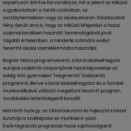
aspektusát érintve körvonalazza, mit is jelent az inklúzió
a gyakorlatban: a tanári szobában, az
osztálytermekben vagy az iskolaudvaron. Előadásából
fény derült arra is, hogy az inklúzió kifejezést a hazai
szakmai körökben használt terminológiánál jóval
tágabb értelemben, a mindenki számára esélyt
teremtő iskolai szemléletmódra használja.
Bognár Mária programvezető, a korai iskolaelhagyás
európai szakértői csoportjának hazai képviselője az
eddig 400 gyermeket "megmentő" Dobbantó
programról, illetve a korai iskolaelhagyást és a fiatalok
munkanélkülivé válását megelőzni hivatott program
továbbélési lehetőségeiről beszélt.
Mártonfi György, az Oktatáskutató és Fejlesztő Intézet
kutatója a szakképzési és munkaerő-piaci
(re)integrációs programok hazai sajátosságairól