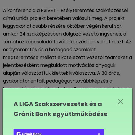
A konferencia a PSIVET - Esélyteremtés szakképzéssel
című uniós projekt keretében valósult meg. A projekt
leggyakorlatiasabb részére október végén kerül sor,
amikor 24 szakképzésben dolgozó vezető ingyenes, a
témához kapcsolódó továbbképzésben vehet részt. Az
esélyteremtés és a befogadó szemlélet
megteremtése mellett elkötelezett vezetői teameket a
jelentkezésként megküldött motivációs anyaguk
alapján választottuk kilettek kiválasztva. A 30 órás,
gyakorlatorientált pedagógus-továbbképzés a
befogadás témáját műhely-jellegű, az egymástól való
tanulásra építő képzés során mélyíti el, miközben a
A LIGA Szakszervezetek és a
résztvevőknek új módszerek és technikák
megismerésére és alkalmazására nyílik lehetőségük.
Gránit Bank együttműködése
A konferencia és a képzés aktívan kíván hozzájárulni
ahhoz, hogy az iskolai gyakorlatba beágyazódjon a