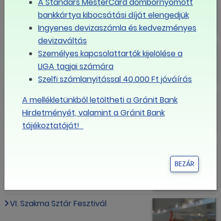
irány?
A Standars MesterCard dombornyomott
bankkártya kibocsátási díját elengedjük
Ingyenes devizaszámla és kedvezményes
devizaváltás
Magyar ácsot minden tetőre!
Személyes kapcsolattartók kijelölése a
LIGA tagjai számára
Szelfi számlanyitással 40.000 Ft jóváírás
Czomba: Versenyképes tudást
A mellékletünkből letöltheti a Gránit Bank
biztosít a duális képzés
Hirdetményét, valamint a Gránit Bank
tájékoztatóját!
Közelebb kell vinni a szakképzést a
munkaerőpiachoz
BEZÁR
VI. Szakma Sztár Fesztivál