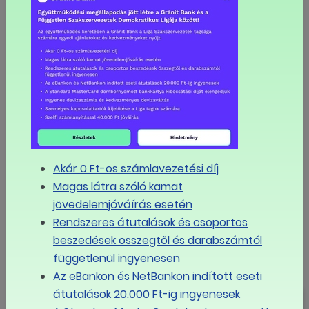
tágabb értelemben vett inkluzív oktatás. A "mindenki
iskolája" szemlélet által fejlődhet a tanárok
módszertani kultúrája, csökkenhet a diákok
lemorzsolódása, s mindez - hosszú távon - pozitív
hatással lehet az egyes egyének életminőségének
javulásán keresztül a társadalom és a gazdaság
fejlődésére - írja a portálunkhoz eljuttatott
sajtóközlemény.
Akár 0 Ft-os számlavezetési díj
MEGOSZTOM FACEBOOKON
Magas látra szóló kamat
jövedelemjóváírás esetén
LINK MÁSOLÁSA
Rendszeres átutalások és csoportos
beszedések összegtől és darabszámtól
Szakképzés
függetlenül ingyenesen
Az eBankon és NetBankon indított eseti
átutalások 20.000 Ft-ig ingyenesek
Duális képzés: zsákutca vagy jó