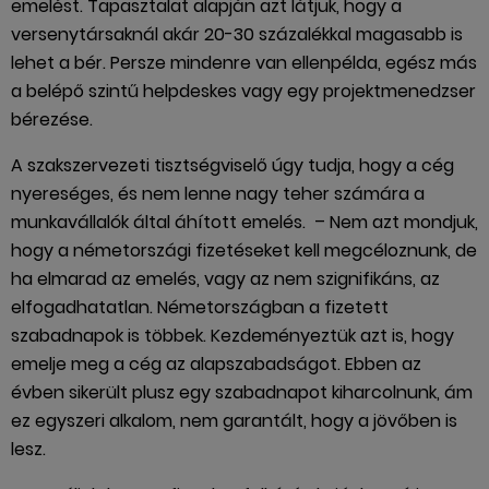
emelést. Tapasztalat alapján azt látjuk, hogy a
versenytársaknál akár 20-30 százalékkal magasabb is
lehet a bér. Persze mindenre van ellenpélda, egész más
a belépő szintű helpdeskes vagy egy projektmenedzser
bérezése.
A szakszervezeti tisztségviselő úgy tudja, hogy a cég
nyereséges, és nem lenne nagy teher számára a
munkavállalók által áhított emelés. – Nem azt mondjuk,
hogy a németországi fizetéseket kell megcéloznunk, de
ha elmarad az emelés, vagy az nem szignifikáns, az
elfogadhatatlan. Németországban a fizetett
szabadnapok is többek. Kezdeményeztük azt is, hogy
emelje meg a cég az alapszabadságot. Ebben az
évben sikerült plusz egy szabadnapot kiharcolnunk, ám
ez egyszeri alkalom, nem garantált, hogy a jövőben is
lesz.