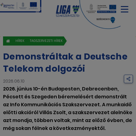
HÍREK
TAGSZERVEZETI HÍREK
Demonstráltak a Deutsche
Telekom dolgozói
2026.06.10
2026. június 10-én Budapesten, Debrecenben,
Pécsett és Szegeden béremelésért demonstrált
az Info Kommunikációs Szakszervezet. A munkaidő
előtti akcióról Villás Zsolt, a szakszervezet alelnöke
azt mondja, többen voltak, mint az előző évben, de
még sokan félnek a következményektől.