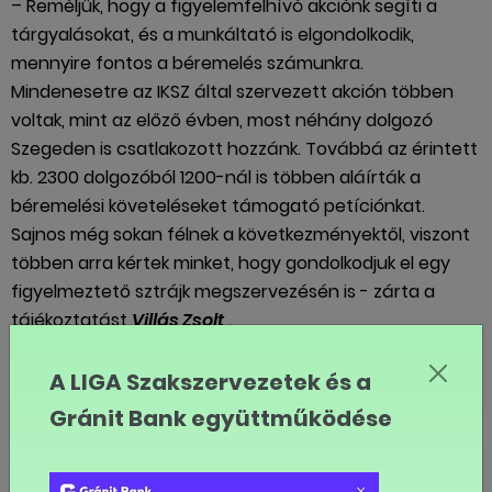
– Reméljük, hogy a figyelemfelhívó akciónk segíti a
tárgyalásokat, és a munkáltató is elgondolkodik,
mennyire fontos a béremelés számunkra.
Mindenesetre az IKSZ által szervezett akción többen
voltak, mint az előző évben, most néhány dolgozó
Szegeden is csatlakozott hozzánk. Továbbá az érintett
kb. 2300 dolgozóból 1200-nál is többen aláírták a
béremelési követeléseket támogató petíciónkat.
Sajnos még sokan félnek a következményektől, viszont
többen arra kértek minket, hogy gondolkodjuk el egy
figyelmeztető sztrájk megszervezésén is - zárta a
tájékoztatást
Villás Zsolt
.
A képünk a budapesti demonstrációról készült.
A LIGA Szakszervezetek és a
-l
Gránit Bank együttműködése
MEGOSZTOM FACEBOOKON