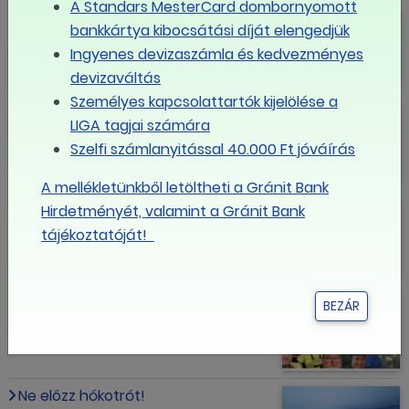
A Standars MesterCard dombornyomott
13%-ot meghaladó
bankkártya kibocsátási díját elengedjük
keresetnövekedés a MÁV-
Ingyenes devizaszámla és kedvezményes
csoportnál
devizaváltás
Személyes kapcsolattartók kijelölése a
15 százalékos béremelést kapnak a
LIGA tagjai számára
vízügyi dolgozók
Szelfi számlanyitással 40.000 Ft jóváírás
A mellékletünkből letöltheti a Gránit Bank
Színházi Műszaki Dolgozók
Hirdetményét, valamint a Gránit Bank
Szakszervezete: újabb tagszervezet
tájékoztatóját!
Az EGYÜTT Érdekvédelmi Szervezet
BEZÁR
kollektív szerződést kötött Pécsett
Ne előzz hókotrót!