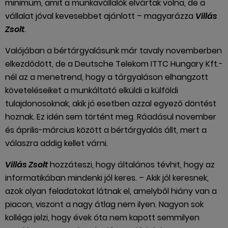
minimum, amit a munkavállalók elvártak volna, de a
vállalat jóval kevesebbet ajánlott – magyarázza
Villás
Zsolt
.
Valójában a bértárgyalásunk már tavaly novemberben
elkezdődött, de a Deutsche Telekom ITTC Hungary Kft.-
nél az a menetrend, hogy a tárgyaláson elhangzott
követeléseiket a munkáltató elküldi a külföldi
tulajdonosoknak, akik jó esetben azzal egyező döntést
hoznak. Ez idén sem történt meg. Ráadásul november
és április-március között a bértárgyalás állt, mert a
válaszra addig kellet várni.
Villás Zsolt
hozzáteszi, hogy általános tévhit, hogy az
informatikában mindenki jól keres. – Akik jól keresnek,
azok olyan feladatokat látnak el, amelyből hiány van a
piacon, viszont a nagy átlag nem ilyen. Nagyon sok
kolléga jelzi, hogy évek óta nem kapott semmilyen