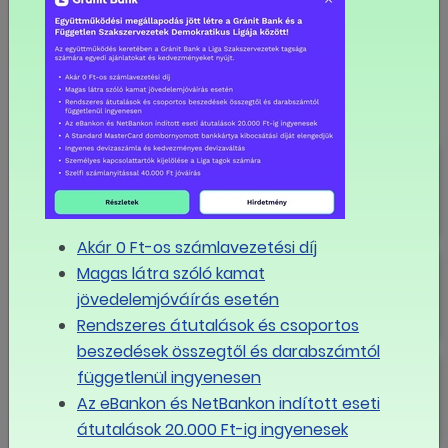
LINK MÁSOLÁSA
Tagszervezeti hírek
8,6 százalékos alapbéremelés a
Fővárosi Vízművek Zrt.-nél
Akár 0 Ft-os számlavezetési díj
8,6 százalékos béremelés a BKK-
Magas látra szóló kamat
nál
jövedelemjóváírás esetén
Rendszeres átutalások és csoportos
beszedések összegtől és darabszámtól
"A szociális párbeszéd tudatosan
függetlenül ingyenesen
felépített dialógus"
Az eBankon és NetBankon indított eseti
átutalások 20.000 Ft-ig ingyenesek