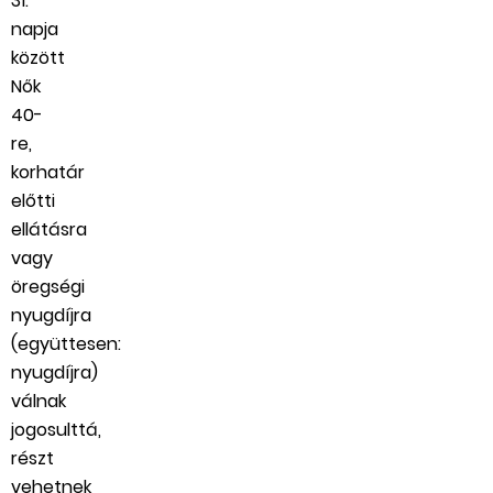
31.
napja
között
Nők
40-
re,
korhatár
előtti
ellátásra
vagy
öregségi
nyugdíjra
(együttesen:
nyugdíjra)
válnak
jogosulttá,
részt
vehetnek