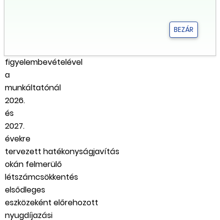
felek
a
BEZÁR
Középtávú
megállapodás
figyelembevételével
a
munkáltatónál
2026.
és
2027.
évekre
tervezett hatékonyságjavítás
okán felmerülő
létszámcsökkentés
elsődleges
eszközeként előrehozott
nyugdíjazási