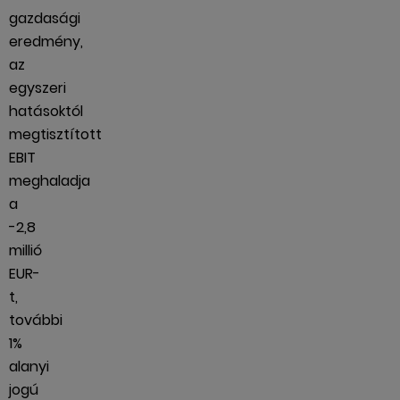
gazdasági
eredmény,
az
egyszeri
hatásoktól
megtisztított
EBIT
meghaladja
a
-2,8
millió
EUR-
t,
további
1%
alanyi
jogú