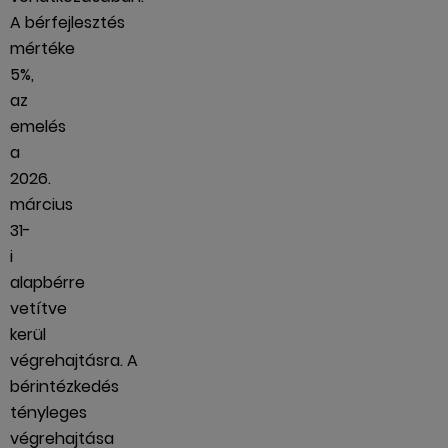
A bérfejlesztés
mértéke
5%,
az
emelés
a
2026.
március
31-
i
alapbérre
vetítve
kerül
végrehajtásra. A
bérintézkedés
tényleges
végrehajtása