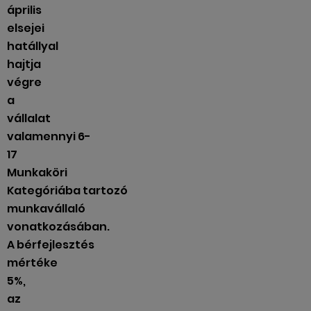
április
elsejei
hatállyal
hajtja
végre
a
vállalat
valamennyi 6-
17
Munkaköri
Kategóriába tartozó
munkavállaló
vonatkozásában.
A bérfejlesztés
mértéke
5%,
az