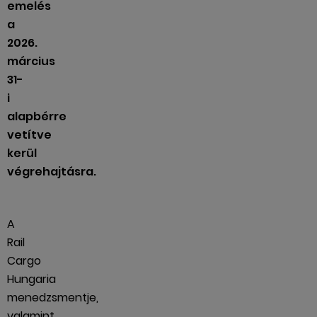
emelés
a
2026.
március
31-
i
alapbérre
vetítve
kerül
végrehajtásra.
A
Rail
Cargo
Hungaria
menedzsmentje,
valamint