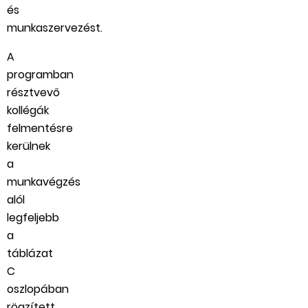
és
munkaszervezést.
A
programban
résztvevő
kollégák
felmentésre
kerülnek
a
munkavégzés
alól
legfeljebb
a
táblázat
C
oszlopában
rögzített