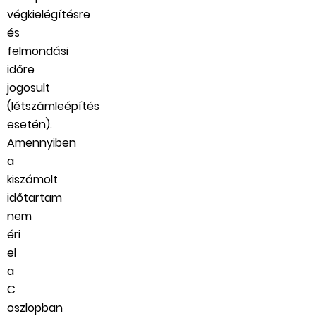
végkielégítésre
és
felmondási
időre
jogosult
(létszámleépítés
esetén).
Amennyiben
a
kiszámolt
időtartam
nem
éri
el
a
C
oszlopban