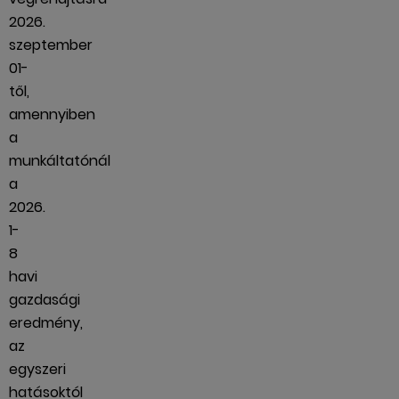
2026.
szeptember
01-
től,
amennyiben
a
munkáltatónál
a
2026.
1-
8
havi
gazdasági
eredmény,
az
egyszeri
hatásoktól