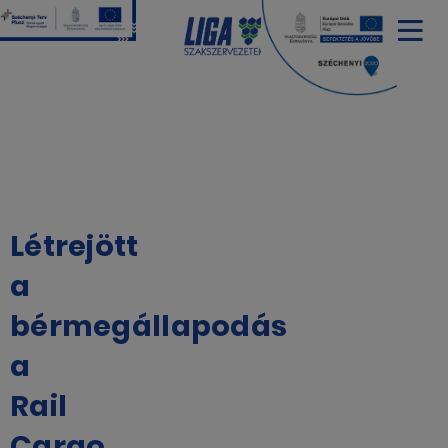
HÍREK
TAGSZERVEZETI
HÍREK
Létrejött
a
bérmegállapodás
a
Rail
Cargo