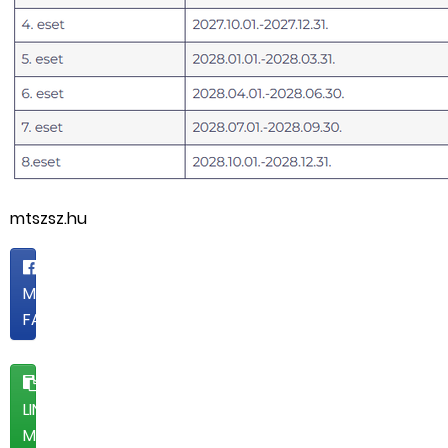
mtszsz.hu
MEGOSZTOM
FACEBOOKON
LINK
MÁSOLÁSA