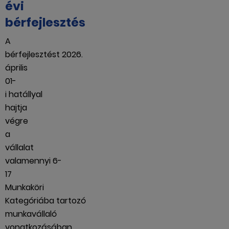
évi
bérfejlesztés
A
bérfejlesztést 2026.
április
01-
i hatállyal
hajtja
végre
a
vállalat
valamennyi 6-
17
Munkaköri
Kategóriába tartozó
munkavállaló
vonatkozásában.