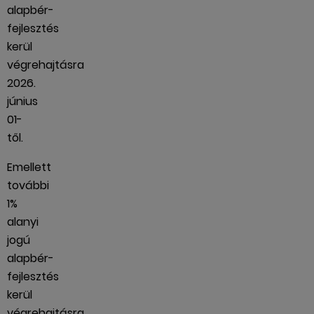
alapbér-
fejlesztés
kerül
végrehajtásra
2026.
június
01-
től.
Emellett
további
1%
alanyi
jogú
alapbér-
fejlesztés
kerül
végrehajtásra