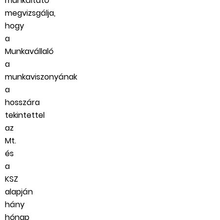
munkáltató
megvizsgálja,
hogy
a
Munkavállaló
a
munkaviszonyának
a
hosszára
tekintettel
az
Mt.
és
a
KSZ
alapján
hány
hónap