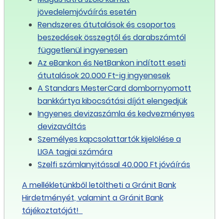
felek
jövedelemjóváírás esetén
törekednek
Rendszeres átutalások és csoportos
arra,
beszedések összegtől és darabszámtól
hogy
függetlenül ingyenesen
az
Az eBankon és NetBankon indított eseti
éves
átutalások 20.000 Ft-ig ingyenesek
bértömeg
A Standars MesterCard dombornyomott
növekedés
bankkártya kibocsátási díját elengedjük
elérje
Ingyenes devizaszámla és kedvezményes
az
devizaváltás
5%-
Személyes kapcsolattartók kijelölése a
ot.
LIGA tagjai számára
Szelfi számlanyitással 40.000 Ft jóváírás
Létszámintézkedésekre
vonatkozó
A mellékletünkből letöltheti a Gránit Bank
megállapodások
Hirdetményét, valamint a Gránit Bank
tájékoztatóját!
A