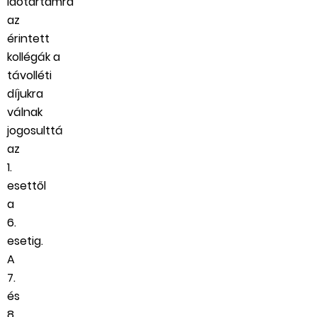
időtartamra
az
érintett
kollégák a
távolléti
díjukra
válnak
jogosulttá
az
1.
esettől
a
6.
esetig.
A
7.
és
8.