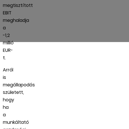
megtisztított
EBIT
meghaladja
a
-1,2
millió
EUR-
t.
Arról
is
megállapodás
született,
hogy
ha
a
munkáltató