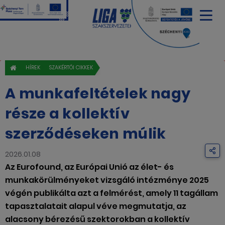
HÍREK
SZAKÉRTŐI CIKKEK
A munkafeltételek nagy
része a kollektív
szerződéseken múlik
2026.01.08
Az Eurofound, az Európai Unió az élet- és
munkakörülményeket vizsgáló intézménye 2025
végén publikálta azt a felmérést, amely 11 tagállam
tapasztalatait alapul véve megmutatja, az
alacsony bérezésű szektorokban a kollektív