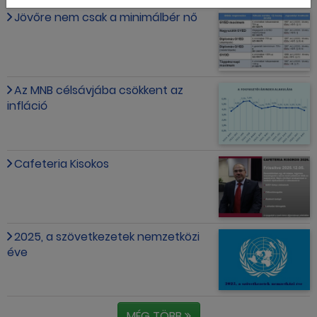
Jövőre nem csak a minimálbér nő
Az MNB célsávjába csökkent az
infláció
Cafeteria Kisokos
2025, a szövetkezetek nemzetközi
éve
MÉG TÖBB