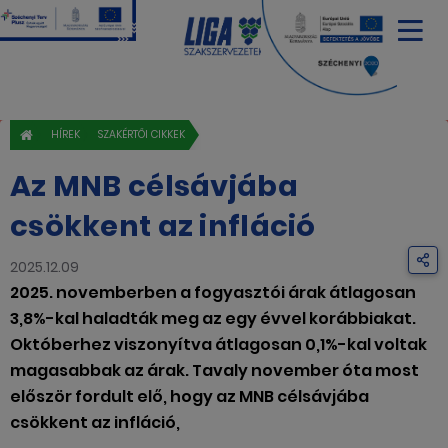
HÍREK
SZAKÉRTŐI CIKKEK
Az MNB célsávjába
csökkent az infláció
2025.12.09
2025. novemberben a fogyasztói árak átlagosan
3,8%-kal haladták meg az egy évvel korábbiakat.
Októberhez viszonyítva átlagosan 0,1%-kal voltak
magasabbak az árak. Tavaly november óta most
először fordult elő, hogy az MNB célsávjába
csökkent az infláció,