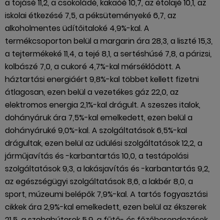
a tojásé 11,2, a csokoládé, kakaóé 10,7, az étolajé 10,1, az
iskolai étkezésé 7,5, a péksüteményeké 6,7, az
alkoholmentes üdítőitaloké 4,9%-kal. A
termékcsoporton belül a margarin ára 28,3, a liszté 15,3,
a tejtermékeké 11,4, a tejé 8,1, a sertéshúsé 7,8, a párizsi,
kolbászé 7,0, a cukoré 4,7%-kal mérséklődött. A
háztartási energiáért 9,8%-kal többet kellett fizetni
átlagosan, ezen belül a vezetékes gáz 22,0, az
elektromos energia 2,1%-kal drágult. A szeszes italok,
dohányáruk ára 7,5%-kal emelkedett, ezen belül a
dohányáruké 9,0%-kal. A szolgáltatások 6,5%-kal
drágultak, ezen belül az üdülési szolgáltatások 12,2, a
járműjavítás és -karbantartás 10,0, a testápolási
szolgáltatások 9,3, a lakásjavítás és -karbantartás 9,2,
az egészségügyi szolgáltatások 8,6, a lakbér 8,0, a
sport, múzeumi belépők 7,9%-kal. A tartós fogyasztási
cikkek ára 2,9%-kal emelkedett, ezen belül az ékszerek
21,5, a szobabútorok 5,9, a fűtő- és főzőberendezések