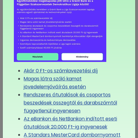
kapcsolatosan vegyes a kép: az idei év elején
tapasztalt óriási inflációs meglepetésre talán nem kell
számítani, hiszen a forint árfolyama most ellentétes
pályát járt be. Az erősödő forint mellett valószínűleg
nem nyomják majd meg az átárazásnál úgy a ceruzát
a gazdasági szereplők, mint egy jelentősebb
árfolyamgyengülés után. Szintén kedvező fejlemény,
hogy az energiaárak alacsony szinten vannak.
Akár 0 Ft-os számlavezetési díj
Ugyanakkor az inflációs várakozások még mindig nem
Magas látra szóló kamat
horgonyzottak, a kormány a választási készülődésben
jövedelemjóváírás esetén
most tol ki egy csomó pénzt a lakossághoz, és közben
Rendszeres átutalások és csoportos
elvárja a vállalatoktól a jelentős béremelést, ami a
beszedések összegtől és darabszámtól
munkaerőköltség oldaláról okozhat inflációs nyomást.
függetlenül ingyenesen
Az eBankon és NetBankon indított eseti
MEGOSZTOM FACEBOOKON
átutalások 20.000 Ft-ig ingyenesek
A Standars MesterCard dombornyomott