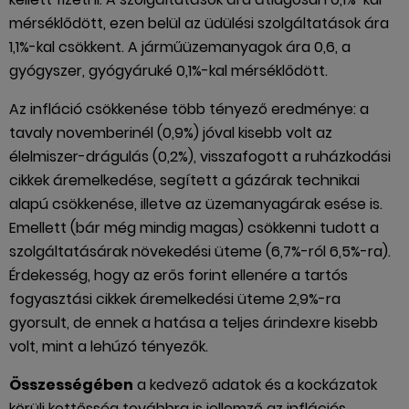
mérséklődött, ezen belül az üdülési szolgáltatások ára
1,1%-kal csökkent. A járműüzemanyagok ára 0,6, a
gyógyszer, gyógyáruké 0,1%-kal mérséklődött.
Az infláció csökkenése több tényező eredménye: a
tavaly novemberinél (0,9%) jóval kisebb volt az
élelmiszer-drágulás (0,2%), visszafogott a ruházkodási
cikkek áremelkedése, segített a gázárak technikai
alapú csökkenése, illetve az üzemanyagárak esése is.
Emellett (bár még mindig magas) csökkenni tudott a
szolgáltatásárak növekedési üteme (6,7%-ról 6,5%-ra).
Érdekesség, hogy az erős forint ellenére a tartós
fogyasztási cikkek áremelkedési üteme 2,9%-ra
gyorsult, de ennek a hatása a teljes árindexre kisebb
volt, mint a lehúzó tényezők.
Összességében
a kedvező adatok és a kockázatok
körüli kettősség továbbra is jellemző az inflációs