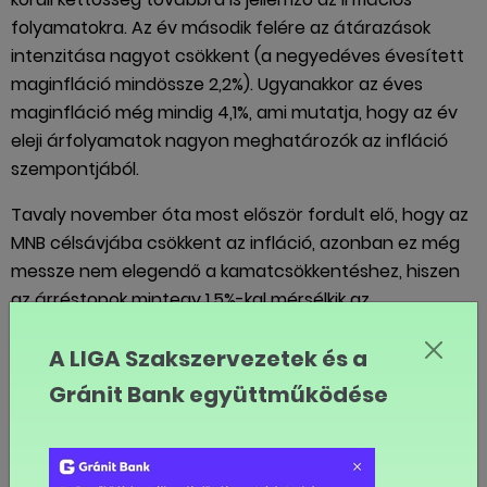
folyamatokra. Az év második felére az átárazások
intenzitása nagyot csökkent (a negyedéves évesített
maginfláció mindössze 2,2%). Ugyanakkor az éves
maginfláció még mindig 4,1%, ami mutatja, hogy az év
eleji árfolyamatok nagyon meghatározók az infláció
szempontjából.
Tavaly november óta most először fordult elő, hogy az
MNB célsávjába csökkent az infláció, azonban ez még
messze nem elegendő a kamatcsökkentéshez, hiszen
az árréstopok mintegy 1,5%-kal mérsélkik az
áremelkedés ütemét, tehát ezek nélkül az
A LIGA Szakszervezetek és a
alapfolyamatok még mindig 5% feletti árdrágulást
eredményeznének.
Gránit Bank együttműködése
Az infláció (és a monetáris politikai döntések)
alakulásának szempontjából esetében a jövő év eleji
árváltozások lesznek a meghatározók. Ezzel