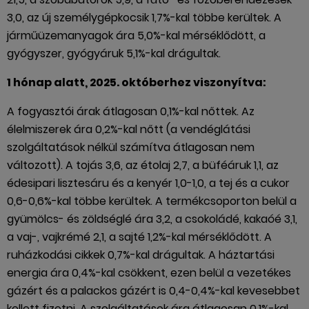
3,0, az új személygépkocsik 1,7%-kal többe kerültek. A
járműüzemanyagok ára 5,0%-kal mérséklődött, a
gyógyszer, gyógyáruk 5,1%-kal drágultak.
1 hónap alatt, 2025. októberhez viszonyítva:
A fogyasztói árak átlagosan 0,1%-kal nőttek. Az
élelmiszerek ára 0,2%-kal nőtt (a vendéglátási
szolgáltatások nélkül számítva átlagosan nem
változott). A tojás 3,6, az étolaj 2,7, a büféáruk 1,1, az
édesipari lisztesáru és a kenyér 1,0-1,0, a tej és a cukor
0,6-0,6%-kal többe kerültek. A termékcsoporton belül a
gyümölcs- és zöldséglé ára 3,2, a csokoládé, kakaóé 3,1,
a vaj-, vajkrémé 2,1, a sajté 1,2%-kal mérséklődött. A
ruházkodási cikkek 0,7%-kal drágultak. A háztartási
energia ára 0,4%-kal csökkent, ezen belül a vezetékes
gázért és a palackos gázért is 0,4-0,4%-kal kevesebbet
kellett fizetni. A szolgáltatások ára átlagosan 0,1%-kal