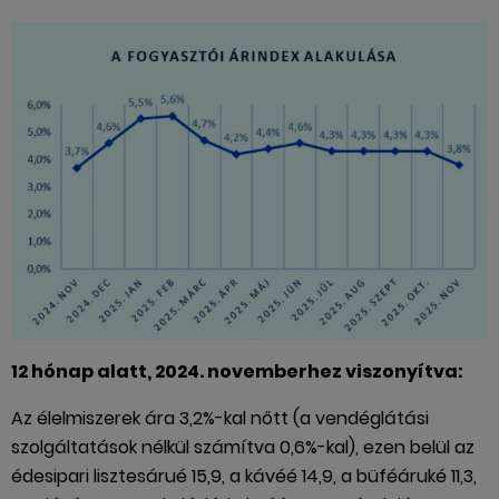
12 hónap alatt, 2024. novemberhez viszonyítva:
Az élelmiszerek ára 3,2%-kal nőtt (a vendéglátási
szolgáltatások nélkül számítva 0,6%-kal), ezen belül az
édesipari lisztesárué 15,9, a kávéé 14,9, a büféáruké 11,3,