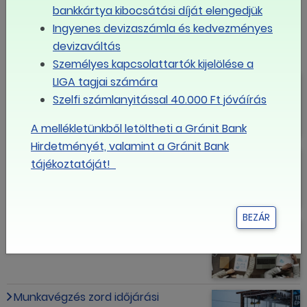
LINK MÁSOLÁSA
bankkártya kibocsátási díját elengedjük
Ingyenes devizaszámla és kedvezményes
Szakértői cikkek
devizaváltás
Személyes kapcsolattartók kijelölése a
750 ezer fölött a bruttó
LIGA tagjai számára
átlagkereset
Szelfi számlanyitással 40.000 Ft jóváírás
A mellékletünkből letöltheti a Gránit Bank
Hirdetményét, valamint a Gránit Bank
Lassul az infláció
tájékoztatóját!
BEZÁR
A munkafeltételek nagy része a
kollektív szerződéseken múlik
Munkavégzés zord időjárási