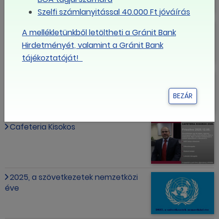
Szelfi számlanyitással 40.000 Ft jóváírás
Jövőre nem csak a minimálbér nő
A mellékletünkből letöltheti a Gránit Bank
Hirdetményét, valamint a Gránit Bank
tájékoztatóját!
Az MNB célsávjába csökkent az
infláció
BEZÁR
Cafeteria Kisokos
2025, a szövetkezetek nemzetközi
éve