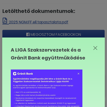
Letölthető dokumentumok:
2025 NGM.FF.ell.tapasztalata.pdf
MEGOSZTOM FACEBOOKON
A LIGA Szakszervezetek és a
LINK MÁSOLÁSA
Gránit Bank együttműködése
Szakértői cikkek
750 ezer fölött a bruttó
átlagkereset
Lassul az infláció