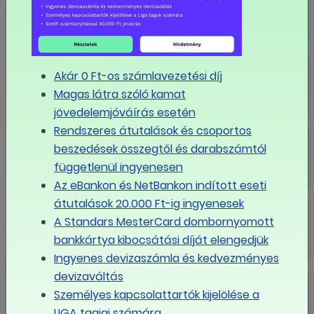
A munkafeltételek nagy része a
Akár 0 Ft-os számlavezetési díj
kollektív szerződéseken múlik
Magas látra szóló kamat
jövedelemjóváírás esetén
Rendszeres átutalások és csoportos
Munkavégzés zord időjárási
beszedések összegtől és darabszámtól
körülmények között
függetlenül ingyenesen
Az eBankon és NetBankon indított eseti
átutalások 20.000 Ft-ig ingyenesek
Nő a családi adókedvezmény
A Standars MesterCard dombornyomott
bankkártya kibocsátási díját elengedjük
Ingyenes devizaszámla és kedvezményes
devizaváltás
Megjelent a 2026-os minimálbérről
és garantált bérminimumról szóló
Személyes kapcsolattartók kijelölése a
kormányrendelet
LIGA tagjai számára