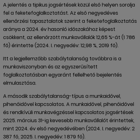
A jelentés a tipikus jogsértések közül első helyen sorolja
fel a feketefoglalkoztatást. Az első negyedéves
ellenőrzési tapasztalatok szerint a feketefoglalkoztatás
aránya a 2024. év hasonló időszakához képest
csökkent, az ellenőrzött munkavállalók 12,65 %-át (1 786
fő) érintette (2024. I. negyedév: 12,98 %, 2019 fő).
Itt a legjellemzőbb szabálytalanság továbbra is a
munkaviszonyban és az egyszerűsített
foglalkoztatásban egyaránt fellelhető bejelentés
elmulasztása.
A második szabálytalanság-típus a munkaidővel,
pihenőidővel kapcsolatos. A munkaidővel, pihenőidővel
és rendkívüli munkavégzéssel kapcsolatos jogsértések
2025. március 31-ig kevesebb munkavállalót érintettek,
mint 2024. év első negyedévében (2024. I. negyedév: 2
387 fő, 2025. I. negyedév: 1 879 fő).