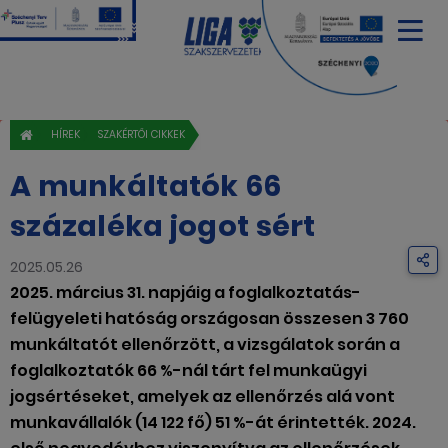
HÍREK
SZAKÉRTŐI CIKKEK
A munkáltatók 66
százaléka jogot sért
2025.05.26
2025. március 31. napjáig a foglalkoztatás-
felügyeleti hatóság országosan összesen 3 760
munkáltatót ellenőrzött, a vizsgálatok során a
foglalkoztatók 66 %-nál tárt fel munkaügyi
jogsértéseket, amelyek az ellenőrzés alá vont
munkavállalók (14 122 fő) 51 %-át érintették. 2024.