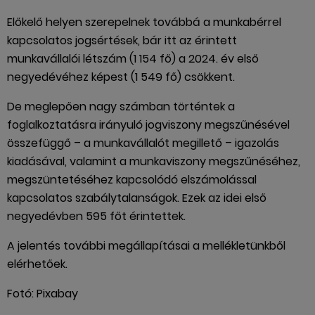
Előkelő helyen szerepelnek továbbá a munkabérrel
kapcsolatos jogsértések, bár itt az érintett
munkavállalói létszám (1 154 fő) a 2024. év első
negyedévéhez képest (1 549 fő) csökkent.
De meglepően nagy számban történtek a
foglalkoztatásra irányuló jogviszony megszűnésével
összefüggő – a munkavállalót megillető – igazolás
kiadásával, valamint a munkaviszony megszűnéséhez,
megszüntetéséhez kapcsolódó elszámolással
kapcsolatos szabálytalanságok. Ezek az idei első
negyedévben 595 főt érintettek.
A jelentés további megállapításai a mellékletünkből
elérhetőek.
Fotó: Pixabay