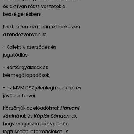
és aktívan részt vettetek a
beszélgetésben!
Fontos témákat érintettünk ezen
a rendezvényen is:
- Kollektív szerződés és
jogutódlás,
- Bértárgyalások és
bérmegállapodások,
- az MVM DSZ jelenlegi munkája és
jövőbeli tervei.
Köszönjük az előadóknak
Hatvani
Jácint
nak és
Káplár Sándor
nak,
hogy megosztották velünk a
legfrissebb információkat. A