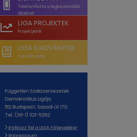
Telefonflotta a legkedvezőbb
díjakkal!
LIGA PROJEKTEK
Projektjeink
LIGA KIADVÁNYOK
Kiadványaink
Független Szakszervezetek
Demokratikus Ligája
1112 Budapest, Sasadi út 170.
Tel.: (36-1) 321-5262
Iratkozz fel a LIGA hírlevelére!
Impresszum