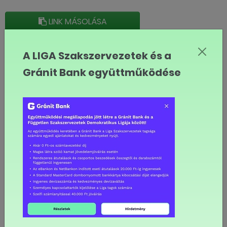
LINK MÁSOLÁSA
Tagszervezeti hírek
A LIGA Szakszervezetek és a
Gránit Bank együttműködése
8,6 százalékos
alapbéremelés a
Fővárosi Vízművek
Zrt.-nél
8,6 százalékos
béremelés a BKK-nál
"A szociális
párbeszéd tudatosan
felépített dialógus"
13%-ot meghaladó