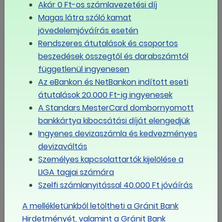
keresetnövekedés a
Akár 0 Ft-os számlavezetési díj
MÁV-csoportnál
Magas látra szóló kamat
jövedelemjóváírás esetén
15 százalékos
Rendszeres átutalások és csoportos
béremelést kapnak a
beszedések összegtől és darabszámtól
vízügyi dolgozók
függetlenül ingyenesen
Színházi Műszaki
Az eBankon és NetBankon indított eseti
Dolgozók
átutalások 20.000 Ft-ig ingyenesek
Szakszervezete: újabb
A Standars MesterCard dombornyomott
tagszervezet
bankkártya kibocsátási díját elengedjük
Ingyenes devizaszámla és kedvezményes
Az EGYÜTT
devizaváltás
Érdekvédelmi
Szervezet kollektív
Személyes kapcsolattartók kijelölése a
szerződést kötött
LIGA tagjai számára
Pécsett
Szelfi számlanyitással 40.000 Ft jóváírás
Ne előzz hókotrót!
A mellékletünkből letöltheti a Gránit Bank
Hirdetményét, valamint a Gránit Bank