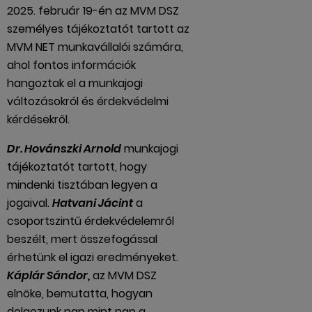
2025. február 19-én az MVM DSZ
személyes tájékoztatót tartott az
MVM NET munkavállalói számára,
ahol fontos információk
hangoztak el a munkajogi
változásokról és érdekvédelmi
kérdésekről.
Dr. Hovánszki Arnold
munkajogi
tájékoztatót tartott, hogy
mindenki tisztában legyen a
jogaival.
Hatvani Jácint
a
csoportszintű érdekvédelemről
beszélt, mert összefogással
érhetünk el igazi eredményeket.
Káplár Sándor,
az MVM DSZ
elnöke, bemutatta, hogyan
dolgozunk nap mint nap a