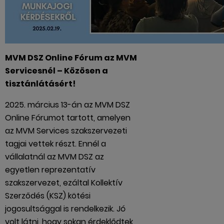
MVM DSZ Online Fórum az MVM
Servicesnél – Közösen a
tisztánlátásért!
2025. március 13-án az MVM DSZ
Online Fórumot tartott, amelyen
az MVM Services szakszervezeti
tagjai vettek részt. Ennél a
vállalatnál az MVM DSZ az
egyetlen reprezentatív
szakszervezet, ezáltal Kollektív
Szerződés (KSZ) kötési
jogosultsággal is rendelkezik. Jó
volt látni, hogy sokan érdeklődtek