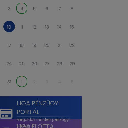
3
4
5
6
7
8
9
10
11
12
13
14
15
16
17
18
19
20
21
22
23
24
25
26
27
28
29
30
31
1
2
3
4
5
6
LIGA PÉNZÜGYI
PORTÁL
Megoldás minden pénzügyi
LIGA FLOTTA
kérdésre