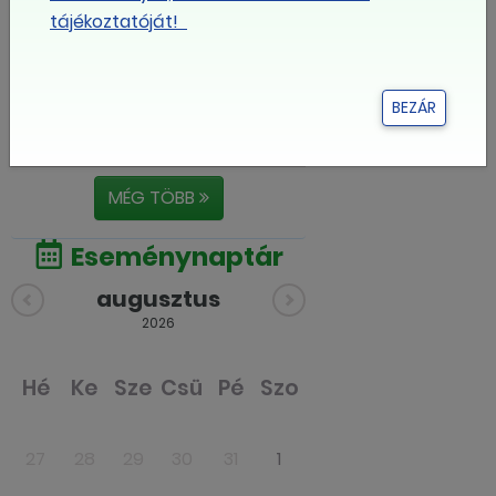
tájékoztatóját!
Postás
bértárgyalások
BEZÁR
VKDSZ konferencia
Miskolctapolcán
MÉG TÖBB
Eseménynaptár
augusztus
2026
Hé
Ke
Sze
Csü
Pé
Szo
Va
27
28
29
30
31
1
2