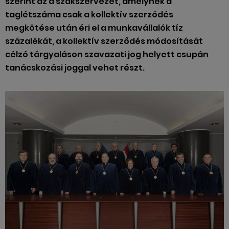
szerint az a szakszervezet, amelynek a
taglétszáma csak a kollektív szerződés
megkötése után éri el a munkavállalók tíz
százalékát, a kollektív szerződés módosítását
célzó tárgyaláson szavazati jog helyett csupán
tanácskozási joggal vehet részt.