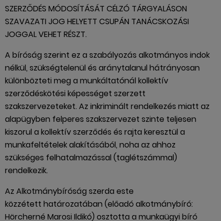
SZERZŐDÉS MÓDOSÍTÁSÁT CÉLZÓ TÁRGYALÁSON
SZAVAZATI JOG HELYETT CSUPÁN TANÁCSKOZÁSI
JOGGAL VEHET RÉSZT.
A bíróság szerint ez a szabályozás alkotmányos indok
nélkül, szükségtelenül és aránytalanul hátrányosan
különbözteti meg a munkáltatónál kollektív
szerződéskötési képességet szerzett
szakszervezeteket. Az inkriminált rendelkezés miatt az
alapügyben felperes szakszervezet szinte teljesen
kiszorul a kollektív szerződés és rajta keresztül a
munkafeltételek alakításából, noha az ahhoz
szükséges felhatalmazással (taglétszámmal)
rendelkezik.
Az Alkotmánybíróság szerda este
közzétett határozatában (előadó alkotmánybíró:
Hörcherné Marosi Ildikó) osztotta a munkaügyi bíró