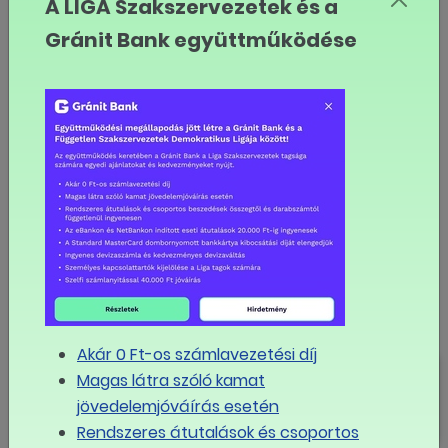
A LIGA Szakszervezetek és a
megsemmisített rendelkezés alkalmazási tilalmát
Gránit Bank együttműködése
minden folyamatban lévő perben. A határozathoz
Márki Zoltán és Patyi András alkotmánybírók
különvéleményt csatoltak.
index.hu
MEGOSZTOM FACEBOOKON
LINK MÁSOLÁSA
LIGA
Akár 0 Ft-os számlavezetési díj
Mikor érheti el az egymillió forintot
Magas látra szóló kamat
az átlagfizetés Magyarországon?
jövedelemjóváírás esetén
Rendszeres átutalások és csoportos