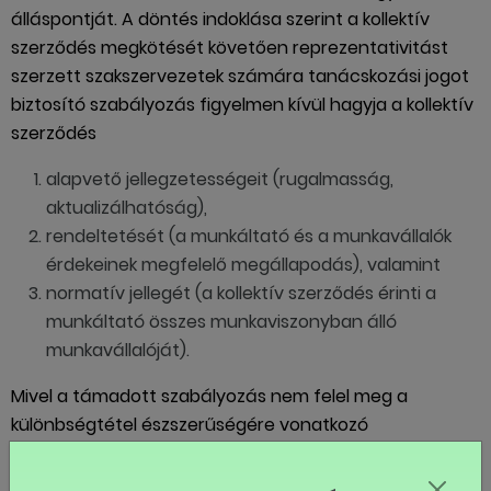
álláspontját. A döntés indoklása szerint a kollektív
szerződés megkötését követően reprezentativitást
szerzett szakszervezetek számára tanácskozási jogot
biztosító szabályozás figyelmen kívül hagyja a kollektív
szerződés
alapvető jellegzetességeit (rugalmasság,
aktualizálhatóság),
rendeltetését (a munkáltató és a munkavállalók
érdekeinek megfelelő megállapodás), valamint
normatív jellegét (a kollektív szerződés érinti a
munkáltató összes munkaviszonyban álló
munkavállalóját).
Mivel a támadott szabályozás nem felel meg a
különbségtétel észszerűségére vonatkozó
követelménynek, az Alkotmánybíróság
megsemmisítette a szövegrészt, továbbá elrendelte a