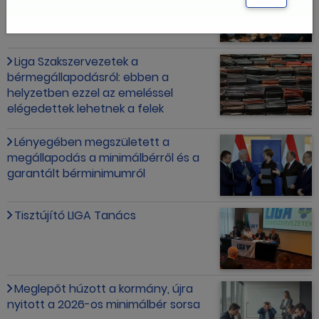
Önkormányzat megállapodott a
bérekről
Liga Szakszervezetek a
bérmegállapodásról: ebben a
helyzetben ezzel az emeléssel
elégedettek lehetnek a felek
Lényegében megszületett a
megállapodás a minimálbérről és a
garantált bérminimumról
Tisztújító LIGA Tanács
Meglepőt húzott a kormány, újra
nyitott a 2026-os minimálbér sorsa