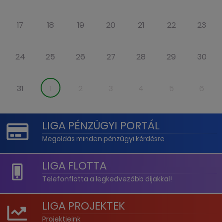
17
18
19
20
21
22
23
24
25
26
27
28
29
30
31
1
2
3
4
5
6
LIGA PÉNZÜGYI PORTÁL
Megoldás minden pénzügyi kérdésre
LIGA FLOTTA
Telefonflotta a legkedvezőbb díjakkal!
LIGA PROJEKTEK
Projektjeink