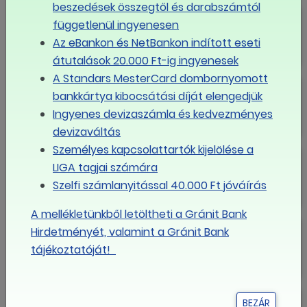
beszedések összegtől és darabszámtól
Nagyon fogynak a magyar
függetlenül ingyenesen
munkavállalók, kérdés, ez mennyire
Az eBankon és NetBankon indított eseti
látszik
átutalások 20.000 Ft-ig ingyenesek
A Standars MesterCard dombornyomott
Boldog Új Évet!
bankkártya kibocsátási díját elengedjük
Ingyenes devizaszámla és kedvezményes
devizaváltás
Személyes kapcsolattartók kijelölése a
Boldog karácsonyt!
LIGA tagjai számára
Szelfi számlanyitással 40.000 Ft jóváírás
A mellékletünkből letöltheti a Gránit Bank
"A minimálbér referenciapont"
Hirdetményét, valamint a Gránit Bank
tájékoztatóját!
A szakszervezetek és a Fővárosi
BEZÁR