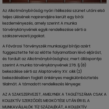
Az Alkotmánybíróság nyári ítélkezési szünet utáni első
teljes ülésének napirendjére került egy bírói
kezdeményezés, amely szerint A munka
törvénykönyvének egyik rendelkezése sérti a
szakszervezeti jogokat.
A Fővárosi Törvényszék munkaügyi bírója azért
függesztette fel az előtte folyamatban lévő eljárást,
és fordult az Alkotmánybírósághoz, mert álláspontja
szerint A munka törvénykönyvének 276. § (8)
bekezdése sérti az Alaptörvény XV. cikk (2)
bekezdésében foglalt önkényes megkülönböztetés
tilalmát. A támadott rendelkezés lényege:
AZ A SZAKSZERVEZET, AMELYNEK A TAGLÉTSZÁMA CSAK A
KOLLEKTÍV SZERZŐDÉS MEGKÖTÉSE UTÁN ÉRI EL A
MUNKAVÁLLALÓK TÍZ SZÁZALÉKÁT, A KOLLEKTÍV