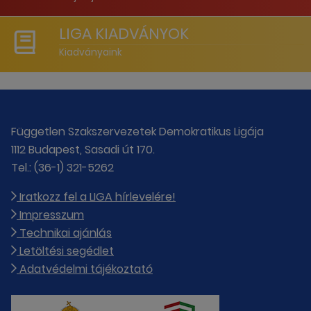
LIGA KIADVÁNYOK
Kiadványaink
Független Szakszervezetek Demokratikus Ligája
1112 Budapest, Sasadi út 170.
Tel.: (36-1) 321-5262
Iratkozz fel a LIGA hírlevelére!
Impresszum
Technikai ajánlás
Letöltési segédlet
Adatvédelmi tájékoztató