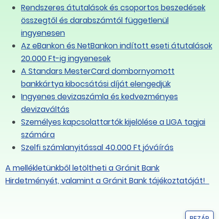
Rendszeres átutalások és csoportos beszedések
ma
összegtől és darabszámtól függetlenül
ingyenesen
ely és a tartózkodási hely fogalma is. Januártól már
Az eBankon és NetBankon indított eseti átutalások
lakóhelynek, ahol életvitelszerűen élünk. Ezentúl az az
20.000 Ft-ig ingyenesek
tot tartunk például az állammal, jogi személyekkel,
A Standars MesterCard dombornyomott
lt a tartózkodási hely meghatározása is, ami
bankkártya kibocsátási díját elengedjük
hely-változtatás szándéka nélkül – három hónapnál
Ingyenes devizaszámla és kedvezményes
devizaváltás
 videoügyintézés időszaka
Személyes kapcsolattartók kijelölése a LIGA tagjai
számára
en is. A 2015. évi CCXXII. törvény módosításának
Szelfi számlanyitással 40.000 Ft jóváírás
 közüzemi szolgáltatókhoz köthető ügyeinket
vataloknál is megtehetjük ugyanezt. A
A mellékletünkből letöltheti a Gránit Bank
ítja ehhez, az állami szervek digitális fejlesztései
Hirdetményét, valamint a Gránit Bank tájékoztatóját!
épése az ügyfél azonosítása lesz, majd azt követően
angfelvétel készül. A felvételt 1 évig tárolják majd. A
 a részletekről az Elektronikus Ügyintézési Felügyelet
BEZÁR