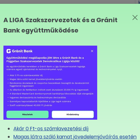
elkészülniük a vállalkozóknak. Az év első napján
1 értelmében ellenkező bizonyításig feltételezni kell,
A LIGA Szakszervezetek és a Gránit
felismert hiba már az áru átadásának időpontjában is
Bank együttműködése
n az hűtő, számítógépes játék vagy telefonos
zámított immár 12 hónapon belül rábukkan egy
ja az eladó vállalkozót, akkor az utóbbinak kell
és adásvételkor az áru még hibátlanul működött. Ha ez
tossági igényével, amely végső soron a termék árának
, ha az ígért funkciókat hibásan tartalmazza a
an – az a lehetőség, hogy fogyasztóként magam
a hibát, majd a kijavítás költségét az értékesítőtől
szerint ezentúl kizárólag az eladótól lehet igényelni a
hogy ez a változás fogyasztó-fogyasztó között vagy
 a figyelmet dr. Majoros Lilla, az act Bán és Karika
Akár 0 Ft-os számlavezetési díj
Magas látra szóló kamat jövedelemjóváírás esetén