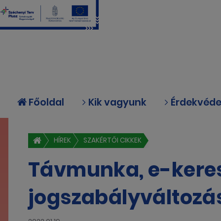
Főoldal
Kik vagyunk
Érdekvéd
HÍREK
SZAKÉRTŐI CIKKEK
Távmunka, e-keres
jogszabályváltozá