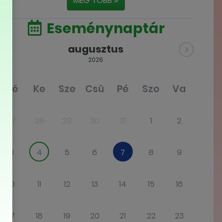
MÉG TÖBB
Eseménynaptár
augusztus
2026
Hé
Ke
Sze
Csü
Pé
Szo
Va
27
28
29
30
31
1
2
3
4
5
6
7
8
9
10
11
12
13
14
15
16
17
18
19
20
21
22
23