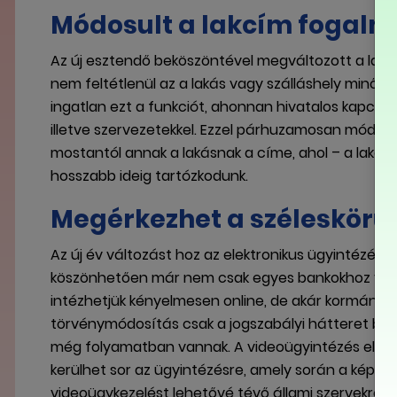
Módosult a lakcím fogal
Az új esztendő beköszöntével megváltozott a lakóh
nem feltétlenül az a lakás vagy szálláshely minősül 
ingatlan ezt a funkciót, ahonnan hivatalos kapcsola
illetve szervezetekkel. Ezzel párhuzamosan módosu
mostantól annak a lakásnak a címe, ahol – a lakó
hosszabb ideig tartózkodunk.
Megérkezhet a széleskörű
Az új év változást hoz az elektronikus ügyintézésb
köszönhetően már nem csak egyes bankokhoz vagy
intézhetjük kényelmesen online, de akár kormányhi
törvénymódosítás csak a jogszabályi hátteret biztos
még folyamatban vannak. A videoügyintézés első l
kerülhet sor az ügyintézésre, amely során a kép-és h
videoügykezelést lehetővé tévő állami szervekről és