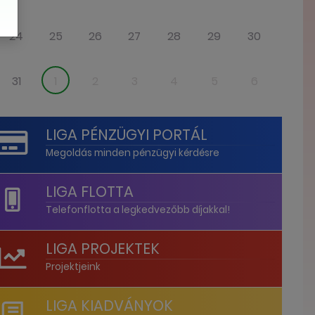
24
25
26
27
28
29
30
31
1
2
3
4
5
6
LIGA PÉNZÜGYI PORTÁL
Megoldás minden pénzügyi kérdésre
LIGA FLOTTA
Telefonflotta a legkedvezőbb díjakkal!
LIGA PROJEKTEK
Projektjeink
LIGA KIADVÁNYOK