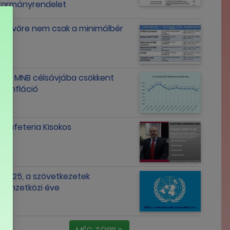
kormányrendelet
Jövőre nem csak a minimálbér
nő
Az MNB célsávjába csökkent
az infláció
Cafeteria Kisokos
2025, a szövetkezetek
nemzetközi éve