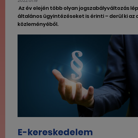
2022.01.19
Az év elején több olyan jogszabályváltozás lé
általános ügyintézéseket is érinti – derül ki az
közleményéből.
E-kereskedelem