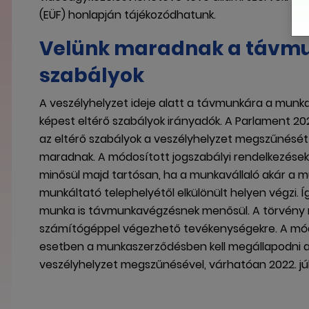
(EÜF) honlapján tájékozódhatunk.
Velünk maradnak a távm
szabályok
A veszélyhelyzet ideje alatt a távmunkára a munka t
képest eltérő szabályok irányadók. A Parlament 2
az eltérő szabályok a veszélyhelyzet megszűnését 
maradnak. A módosított jogszabályi rendelkezés
minősül majd tartósan, ha a munkavállaló akár a 
munkáltató telephelyétől elkülönült helyen végzi.
munka is távmunkavégzésnek menősül. A törvény m
számítógéppel végezhető tevékenységekre. A mó
esetben a munkaszerződésben kell megállapodni a 
veszélyhelyzet megszűnésével, várhatóan 2022. júli