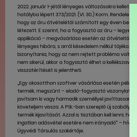
2022. január 1-jétől lényeges változásokra kellett f
hatályba lépett 373/2021. (VI. 30.) Korm. Rendeletet 
hogy az áru átvételétől számított egy éven belül 
létezett. E szerint, ha a fogyasztó az áru – legye
applikáció – megvásárlása esetén az átvételtől s
lényeges hibára, s arról késedelem nélkül tájékoztat
bizonyítania, hogy az nem rejtett probléma volt, 
nem sikerül, akkor a fogyasztó élhet a kellékszava
visszatérítését is jelentheti.
„Egy okosotthon szoftver vásárlása esetén például
termék, megszűnt – eladó-fogyasztó viszonylatb
javítsam ki vagy harmadik személlyel javíttassam ki 
követeljem vissza. A Ptk.-ban szereplő új szabályok 
termék kijavítását. Azzal is tisztában kell lenni, 
ingatlan adásvétel esetére nem irányadó” – hívta fel
Ügyvédi Társulás szakértője.