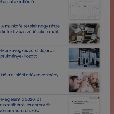
Lassul az infláció
A munkafeltételek nagy része
a kollektív szerződéseken múlik
Munkavégzés zord időjárási
körülmények között
Nő a családi adókedvezmény
Megjelent a 2026-os
minimálbérről és garantált
bérminimumról szóló