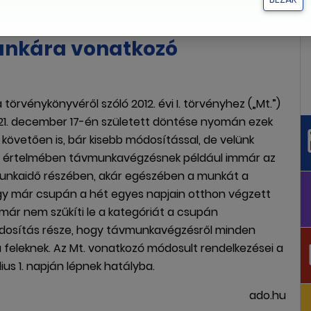
unkára vonatkozó
örvénykönyvéről szóló 2012. évi I. törvényhez („Mt.”)
021. december 17-én született döntése nyomán ezek
követően is, bár kisebb módosítással, de velünk
ek értelmében távmunkavégzésnek például immár az
munkaidő részében, akár egészében a munkát a
 Így már csupán a hét egyes napjain otthon végzett
ár nem szűkíti le a kategóriát a csupán
dosítás része, hogy távmunkavégzésről minden
feleknek. Az Mt. vonatkozó módosult rendelkezései a
us 1. napján lépnek hatályba.
ado.hu