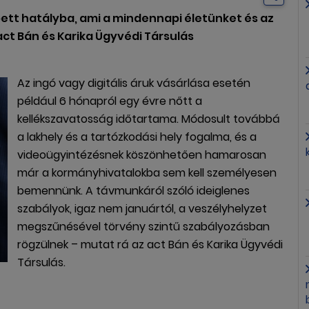
pett hatályba, ami a mindennapi életünket és az
 act Bán és Karika Ügyvédi Társulás
Az ingó vagy digitális áruk vásárlása esetén
például 6 hónapról egy évre nőtt a
kellékszavatosság időtartama. Módosult továbbá
a lakhely és a tartózkodási hely fogalma, és a
videoügyintézésnek köszönhetően hamarosan
már a kormányhivatalokba sem kell személyesen
bemennünk. A távmunkáról szóló ideiglenes
szabályok, igaz nem januártól, a veszélyhelyzet
megszűnésével törvény szintű szabályozásban
rögzülnek – mutat rá az act Bán és Karika Ügyvédi
Társulás.