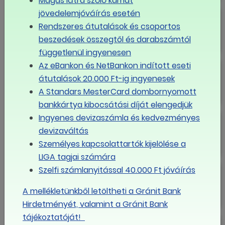
Magas látra szóló kamat
Nő a családi adókedvezmény
jövedelemjóváírás esetén
Rendszeres átutalások és csoportos
beszedések összegtől és darabszámtól
függetlenül ingyenesen
Megjelent a 2026-os minimálbérről
Az eBankon és NetBankon indított eseti
és garantált bérminimumról szóló
átutalások 20.000 Ft-ig ingyenesek
kormányrendelet
A Standars MesterCard dombornyomott
bankkártya kibocsátási díját elengedjük
Jövőre nem csak a minimálbér nő
Ingyenes devizaszámla és kedvezményes
devizaváltás
Személyes kapcsolattartók kijelölése a
LIGA tagjai számára
Az MNB célsávjába csökkent az
Szelfi számlanyitással 40.000 Ft jóváírás
infláció
A mellékletünkből letöltheti a Gránit Bank
Hirdetményét, valamint a Gránit Bank
tájékoztatóját!
Cafeteria Kisokos