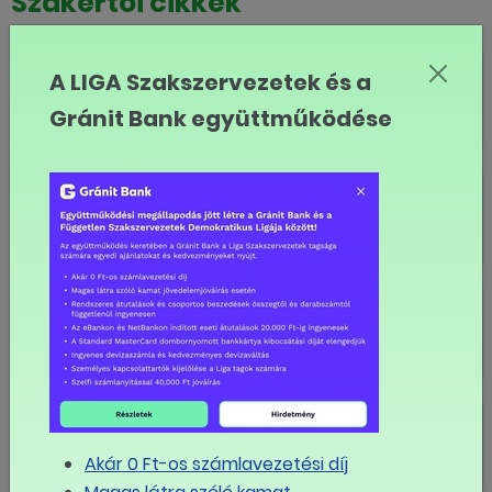
Szakértői cikkek
750 ezer fölött a bruttó
A LIGA Szakszervezetek és a
átlagkereset
Gránit Bank együttműködése
Lassul az infláció
A munkafeltételek nagy része a
kollektív szerződéseken múlik
Munkavégzés zord időjárási
körülmények között
Akár 0 Ft-os számlavezetési díj