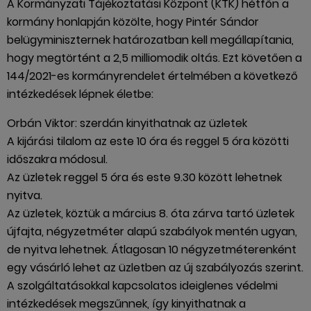
A Kormányzati Tájékoztatási Központ (KTK) hétfőn a
kormány honlapján közölte, hogy Pintér Sándor
belügyminiszternek határozatban kell megállapítania,
hogy megtörtént a 2,5 milliomodik oltás. Ezt követően a
144/2021-es kormányrendelet értelmében a következő
intézkedések lépnek életbe:
Orbán Viktor: szerdán kinyithatnak az üzletek
A kijárási tilalom az este 10 óra és reggel 5 óra közötti
időszakra módosul.
Az üzletek reggel 5 óra és este 9.30 között lehetnek
nyitva.
Az üzletek, köztük a március 8. óta zárva tartó üzletek
újfajta, négyzetméter alapú szabályok mentén ugyan,
de nyitva lehetnek. Átlagosan 10 négyzetméterenként
egy vásárló lehet az üzletben az új szabályozás szerint.
A szolgáltatásokkal kapcsolatos ideiglenes védelmi
intézkedések megszűnnek, így kinyithatnak a