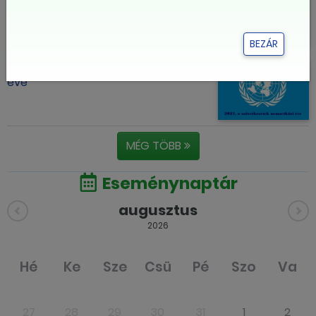
BEZÁR
2025, a szövetkezetek nemzetközi
éve
MÉG TÖBB
Eseménynaptár
augusztus
2026
Hé
Ke
Sze
Csü
Pé
Szo
Va
27
28
29
30
31
1
2