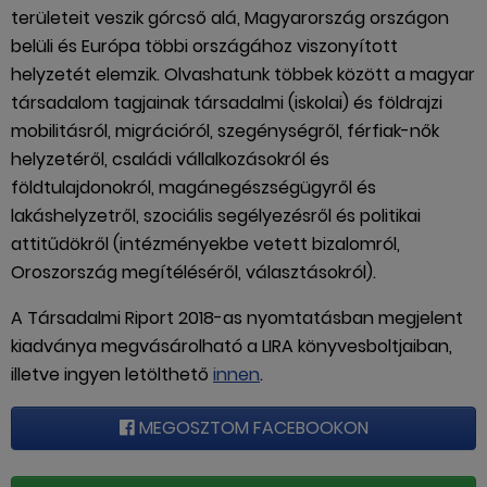
területeit veszik górcső alá, Magyarország országon
belüli és Európa többi országához viszonyított
helyzetét elemzik. Olvashatunk többek között a magyar
társadalom tagjainak társadalmi (iskolai) és földrajzi
mobilitásról, migrációról, szegénységről, férfiak-nők
helyzetéről, családi vállalkozásokról és
földtulajdonokról, magánegészségügyről és
lakáshelyzetről, szociális segélyezésről és politikai
attitűdökről (intézményekbe vetett bizalomról,
Oroszország megítéléséről, választásokról).
A Társadalmi Riport 2018-as nyomtatásban megjelent
kiadványa megvásárolható a LIRA könyvesboltjaiban,
illetve ingyen letölthető
innen
.
MEGOSZTOM FACEBOOKON