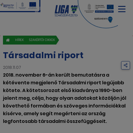
HÍREK
SZAKÉRTŐI CIKKEK
Társadalmi riport
2018.11.07
2018. november 6-án került bemutatásra a
kétévente megjelenő Társadalmi riport legújabb
kötete. A kötetsorozat első kiadványa 1990-ben
jelent meg, célja, hogy olyan adatokat közöljön jól
követhető formában és szöveges információkkal
kísérve, amely segít megérteni az ország
legfontosabb társadalmi összefüggéseit.