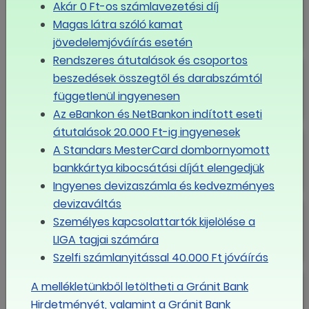
Akár 0 Ft-os számlavezetési díj
körülmények között
Magas látra szóló kamat
jövedelemjóváírás esetén
Rendszeres átutalások és csoportos
Nő a családi adókedvezmény
beszedések összegtől és darabszámtól
függetlenül ingyenesen
Az eBankon és NetBankon indított eseti
átutalások 20.000 Ft-ig ingyenesek
Megjelent a 2026-os minimálbérről
A Standars MesterCard dombornyomott
és garantált bérminimumról szóló
kormányrendelet
bankkártya kibocsátási díját elengedjük
Ingyenes devizaszámla és kedvezményes
devizaváltás
Jövőre nem csak a minimálbér nő
Személyes kapcsolattartók kijelölése a
LIGA tagjai számára
Szelfi számlanyitással 40.000 Ft jóváírás
Az MNB célsávjába csökkent az
A mellékletünkből letöltheti a Gránit Bank
infláció
Hirdetményét, valamint a Gránit Bank