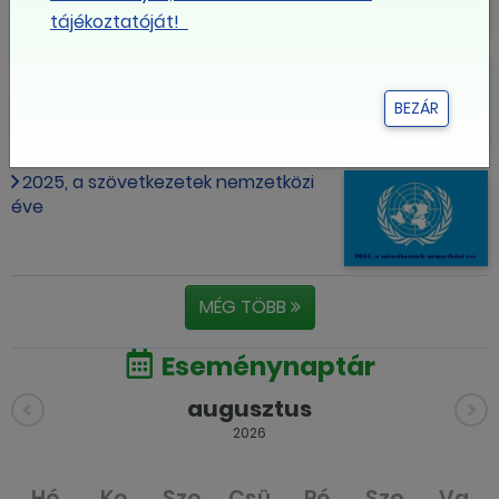
tájékoztatóját!
Cafeteria Kisokos
BEZÁR
2025, a szövetkezetek nemzetközi
éve
MÉG TÖBB
Eseménynaptár
augusztus
2026
Hé
Ke
Sze
Csü
Pé
Szo
Va