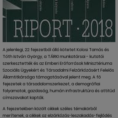
A jelenlegi, 22 fejezetből álló kötetet Kolosi Tamás és
Tóth István György, a TÁRKI munkatársai - kutatói
szerkesztették és az Emberi Erőforrások Minisztériuma
Szociális Ügyekért és Társadalmi Felzárkózásért Felelős
Államtitkársága támogatásával jelent meg. A fő
fejezetek a társadalomszerkezet, a demográfiai
folyamatok, gazdaság, humán infrastruktúra és attitűd
címszavakat kapták.
A fejezetekben közölt cikkek széles témakörből
merítenek, a cikkek az elzárkózás-leszakadás-fejlődés