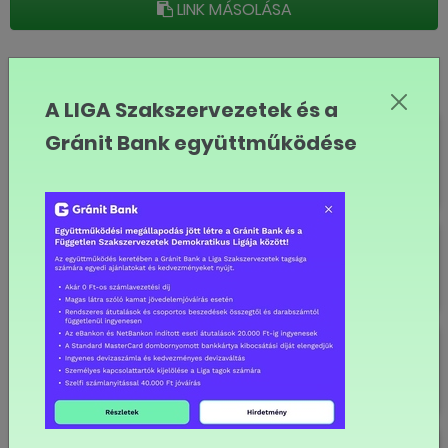
LINK MÁSOLÁSA
Szakértői cikkek
A LIGA Szakszervezetek és a
750 ezer fölött a bruttó
Gránit Bank együttműködése
átlagkereset
Lassul az infláció
A munkafeltételek nagy része a
kollektív szerződéseken múlik
Munkavégzés zord időjárási