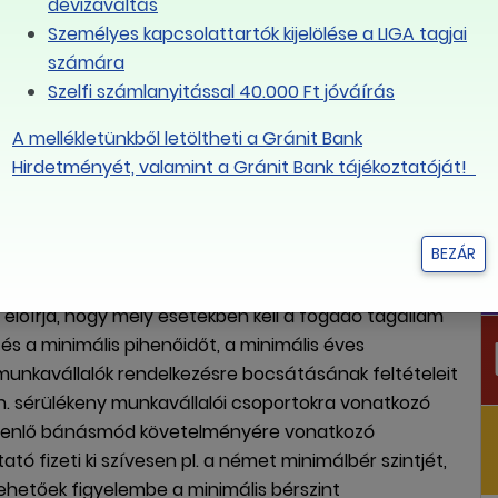
devizaváltás
glalkoztató székhelye vagy a biztosított lakóhelye
Személyes kapcsolattartók kijelölése a LIGA tagjai
lföldi tartózkodás időtartama alatt a munkavállaló a
számára
mtatványt köteles bemutatni. Amennyiben ezt nem
Szelfi számlanyitással 40.000 Ft jóváírás
ik, hogy a fogadó tagállamban fizesse be a
A mellékletünkből letöltheti a Gránit Bank
állalás jogszerűségét nem érinti, a munkavállalót
Hirdetményét, valamint a Gránit Bank tájékoztatóját!
kell jelenteni. Kivételesen a kiküldő ország
ő. A részletek
itt érhetőek el.
BEZÁR
k való megfelelés
 előírja, hogy mely esetekben kell a fogadó tagállam
 és a minimális pihenőidőt, a minimális éves
 munkavállalók rendelkezésre bocsátásának feltételeit
. sérülékeny munkavállalói csoportokra vonatkozó
 egyenlő bánásmód követelményére vonatkozó
tó fizeti ki szívesen pl. a német minimálbér szintjét,
vehetőek figyelembe a minimális bérszint