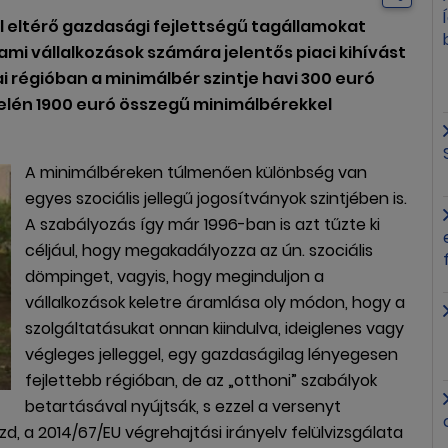
ül eltérő gazdasági fejlettségű tagállamokat
ami vállalkozások számára jelentős piaci kihívást
i régióban a minimálbér szintje havi 300 euró
elén 1900 euró összegű minimálbérekkel
A minimálbéreken túlmenően különbség van
egyes szociális jellegű jogosítványok szintjében is.
A szabályozás így már 1996-ban is azt tűzte ki
céljául, hogy megakadályozza az ún. szociális
dömpinget, vagyis, hogy meginduljon a
vállalkozások keletre áramlása oly módon, hogy a
szolgáltatásukat onnan kiindulva, ideiglenes vagy
végleges jelleggel, egy gazdaságilag lényegesen
fejlettebb régióban, de az „otthoni” szabályok
betartásával nyújtsák, s ezzel a versenyt
zd, a 2014/67/EU végrehajtási irányelv felülvizsgálata