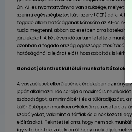
ún. A1-es nyomtatványra van szüksége, melyet a fo
szerinti egészségbiztosítási szerv (OEP) ad ki. A kü
fogadó állam hatóságának kérésére az A1-es nyo
tudja megtenni, abban az esetben arra kötelezhet
járulékokat. A két éves időtartam letelte a munkav
azonban a fogadó ország egészségbiztosításába be 
hatóságánál a lejárat előtt hosszabbítás is kérhet
Gondot jelenthet külföldi munkafeltételekne
A visszaélések elkerülésének érdekében az irányelv
jogát alkalmazni. Ide sorolja a maximális munkaidőt
szabadságot, a minimálbért és a túlóradíjazást, a
különösképpen munkaerő-kölcsönzés esetén, az ún
szabályokat, valamint a férfiak és a nők közötti
előírásokat. Tekintettel arra, hogy nem sok munkálta
így vita bontakozott ki arról, hogy mely díjelemek 