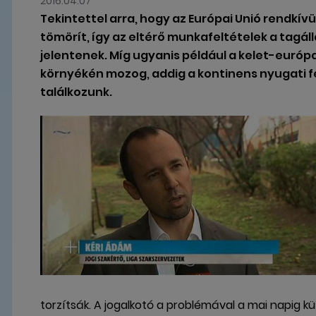
2016.04.07
Tekintettel arra, hogy az Európai Unió rendkív
tömörít, így az eltérő munkafeltételek a tagáll
jelentenek. Míg ugyanis például a kelet-európa
környékén mozog, addig a kontinens nyugati f
találkozunk.
torzítsák. A jogalkotó a problémával a mai napig kü