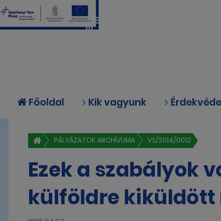
Főoldal
Kik vagyunk
Érdekvéd
PÁLYÁZATOK ARCHÍVUMA
VS/2014/0012
Ezek a szabályok 
külföldre kiküldöt