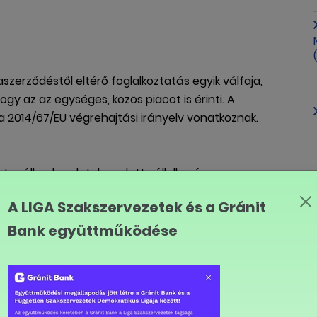
kaszerződéstől eltérő foglalkoztatás egyik válfaja,
hogy az az egységes, közös piacot is érinti. A
t a 2014/67/EU végrehajtási irányelv vonatkoznak.
y tagállamban letelepedett vállalkozás
eiglenes jelleggel munkavállalókat küld ki egy másik
A LIGA Szakszervezetek és a Gránit
sa alatt, a kiküldő vállalkozás és a szolgáltatásnak az
t szerződés alapján, feltéve, hogy a kiküldő
Bank együttműködése
unkaviszonyban áll egymással. Más célokból is ki lehet
a szintén kiterjed. Ilyennek minősül az, ha a tagállami
állam területén működő, a csoport tulajdonában lévő
üldő vállalkozás és a munkavállaló a kiküldetés idején