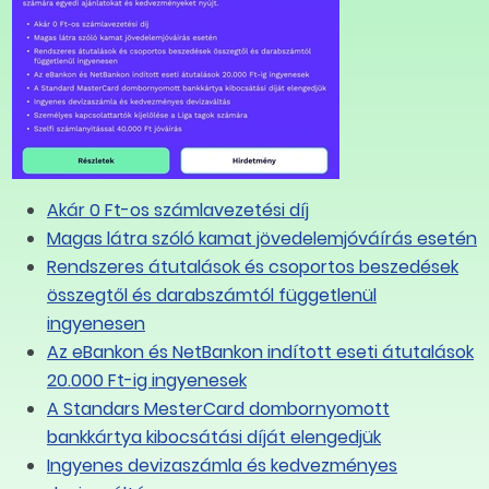
lcsönzéssel foglalkozó vállalkozásként vagy
unkavállalót küld ki egy tagállam területén
téve hogy a munkaerő-kölcsönzéssel foglalkozó
 vállalkozás és a munkavállaló a kiküldetés idején
ő munkavállalónak pedig az minősül, aki munkáját
ti tagállamon kívüli tagállam területén végzi.
Akár 0 Ft-os számlavezetési díj
Magas látra szóló kamat jövedelemjóváírás esetén
rszág) társadalombiztosításában lehetséges
Rendszeres átutalások és csoportos beszedések
összegtől és darabszámtól függetlenül
ingyenesen
állam társadalombiztosításának részét kell, hogy
Az eBankon és NetBankon indított eseti átutalások
llamban munkaviszony keretében végez munkát, és
20.000 Ft-ig ingyenesek
niós tagállamba dolgozni, abban az esetben egy
A Standars MesterCard dombornyomott
kfizetési kötelezettségének a kiküldő államban is
bankkártya kibocsátási díját elengedjük
2 évig nincsen szükség arra, hogy külföldön
Ingyenes devizaszámla és kedvezményes
ben ezzel a lehetőséggel élni kíván valaki, úgy egy