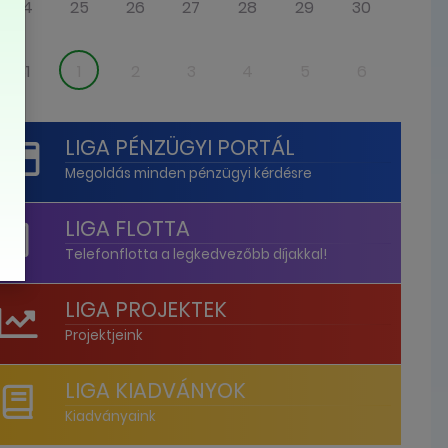
24
25
26
27
28
29
30
31
1
2
3
4
5
6
LIGA PÉNZÜGYI PORTÁL
Megoldás minden pénzügyi kérdésre
LIGA FLOTTA
Telefonflotta a legkedvezőbb díjakkal!
LIGA PROJEKTEK
Projektjeink
LIGA KIADVÁNYOK
Kiadványaink