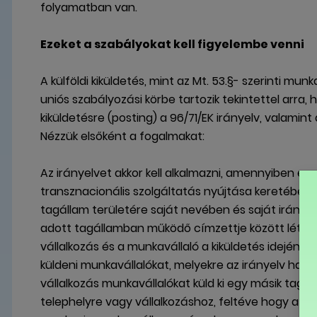
folyamatban van.
Ezeket a szabályokat kell figyelembe venni
A külföldi kiküldetés, mint az Mt. 53.§- szerinti mun
uniós szabályozási körbe tartozik tekintettel arra, 
kiküldetésre (posting) a 96/71/EK irányelv, valamin
Nézzük elsőként a fogalmakat:
Az irányelvet akkor kell alkalmazni, amennyiben eg
transznacionális szolgáltatás nyújtása keretében id
tagállam területére saját nevében és saját irányítá
adott tagállamban működő címzettje között létrejöt
vállalkozás és a munkavállaló a kiküldetés idején m
küldeni munkavállalókat, melyekre az irányelv hatály
vállalkozás munkavállalókat küld ki egy másik tag
telephelyre vagy vállalkozáshoz, feltéve hogy a kik