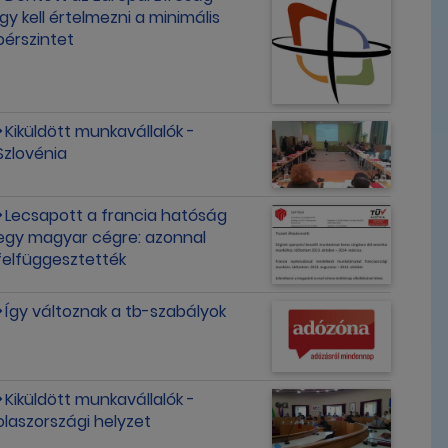
Így kell értelmezni a minimális
bérszintet
Kiküldött munkavállalók -
Szlovénia
Lecsapott a francia hatóság
egy magyar cégre: azonnal
felfüggesztették
Így változnak a tb-szabályok
Kiküldött munkavállalók -
olaszországi helyzet