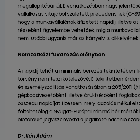
megállapításánál. E vonatkozásban nagy jelentősé
vállalkozás vitájából született precedensnek (C-39
hogy a munkavállalónak kifizetett napidíj, illetve 
részeként figyelembe vehetőek, míg a munkaváll
nem. Utóbbi ugyanis már az irányelv 3. cikkelyének
Nemzetközi fuvarozás előnyben
A napidíj tehát a minimális bérezés tekintetében f
törvény nem teszi kötelezővé. E tekintetben érdem
és személyszállítás vonatkozásában a 285/2011. (XI
gépkocsivezetőként, illetve árukísérőként foglal
összegű napidíjat fizessen, mely igazolás nélkül e
feltehetőleg a Nyugat-Európai minimálbér mérték
előforduló jogviszonyokra a jogalkotó hasonló sza
Dr. Kéri Ádám