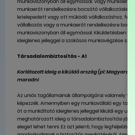
munkaviszonyban áll egymással; vagy munkaerő-kö
munkaerőt rendelkezésre bocsátó vállalkozásként m
letelepedett vagy ott működő vállalkozáshoz, fel
vállalkozás vagy a munkaerőt rendelkezésre bocsátó
munkaviszonyban áll egymással. Kiküldetésben lév
ideiglenes jelleggel a szokásos munkavégzése szerin
Társadalombiztosítás - A1
Korlátozott ideig a kiküldő ország (pl: Magyaro
maradni
Az uniós tagállamainak állampolgárai valamely tag
képezzék. Amennyiben egy munkavállaló egy tagá
őt a munkáltató ideiglenes jelleggel kiküldi egy u
meghatározott ideig a társadalombiztosítási járulé
eleget lehet tenni. Ez azt jelenti, hogy legfeljebb 
gondoskodjanak a biztosítás megkötéséről. Amennyi