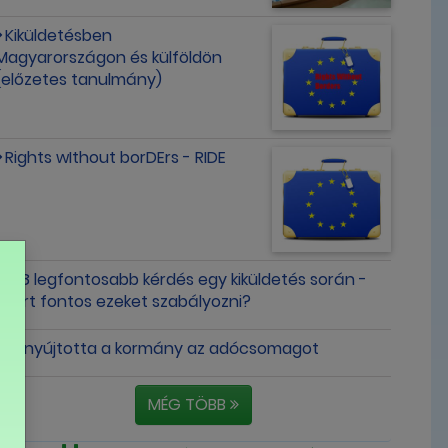
Kiküldetésben
Magyarországon és külföldön
(előzetes tanulmány)
Rights wIthout borDErs - RIDE
A 8 legfontosabb kérdés egy kiküldetés során -
miért fontos ezeket szabályozni?
Benyújtotta a kormány az adócsomagot
MÉG TÖBB