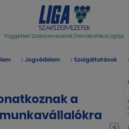
Független Szakszervezetek Demokratikus Ligája
elem
Jogvédelem
Szolgáltatások
vonatkoznak a
t munkavállalókra