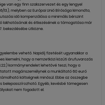
ge van egy finn szakszervezet és egy lengyel
6/13.), melyben az Európai Unió Bírósága kimondta,
az utazási idő kompenzálása a minimális bérszint
aló lakhatásának és étkezésének a támogatása már
 7. bekezdésébe ütközne.
igyelembe vehető. Napidíj fizetését ugyanakkor a
es kiemelni, hogy a nemzetközi közúti árufuvarozás
I.22.) kormányrendelet lehetővé teszi, hogy a
koztatott magánszemélynek a munkáltató 60 euró
lszámolható költségnek minősül. Ebbe az összegbe
 is belepasszírozható. Egyéb, kevésbé tömegesen
bályokat nem fogadott el.