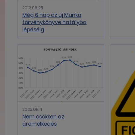
2012.06.25
Még 6 nap az új Munka
törvénykönyve hatályba
lépéséig
2025.08.11
Nem csökken az
áremelkedés