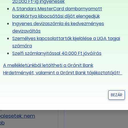
20.000 Ft-ig ingyenesek
2012.06.27
A Standars MesterCard dombornyomott
Még 4 nap az új Munka
bankkártya kibocsátási díját elengedjük
törvénykönyve hatályb
Ingyenes devizaszámla és kedvezményes
lépéséig
devizaváltás
Személyes kapcsolattartók kijelölése a LIGA tagjai
számára
Szelfi számlanyitással 40.000 Ft jóváírás
A mellékletünkből letöltheti a Gránit Bank
Hirdetményét, valamint a Gránit Bank tájékoztatóját!
2013.06.26
A munkavállalók helyze
változása Magyarorsz
BEZÁR
- 1989-2013
29
alesetek: nem
bb