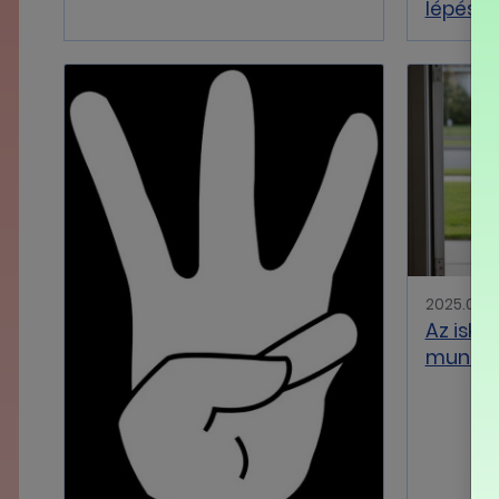
lépéséi
2025.08.1
Az isko
munkavá