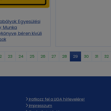
zabályok: Egyesülési
y, Munka
könyve, béren kívüli
sok
2
23
24
25
26
27
28
29
30
31
32
Iratkozz fel a LIGA hírlevelére!
Impresszum