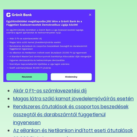
g
8
Akár 0 Ft-os számlavezetési díj
lakezdés és a
llalók lehetőségei
Magas látra szóló kamat jövedelemjóváírás esetén
Rendszeres átutalások és csoportos beszedések
összegtől és darabszámtól függetlenül
ingyenesen
Az eBankon és NetBankon indított eseti átutalások