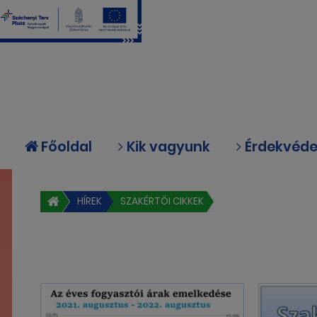
Főoldal
Kik vagyunk
Érdekvéd
HÍREK
SZAKÉRTŐI CIKKEK