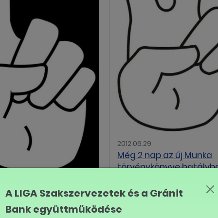
2012.06.29
Még 2 nap az új Munka
törvénykönyve hatályb
lépéséig
0
A LIGA Szakszervezetek és a Gránit
ap az új Munka
Bank együttműködése
ykönyve hatályba