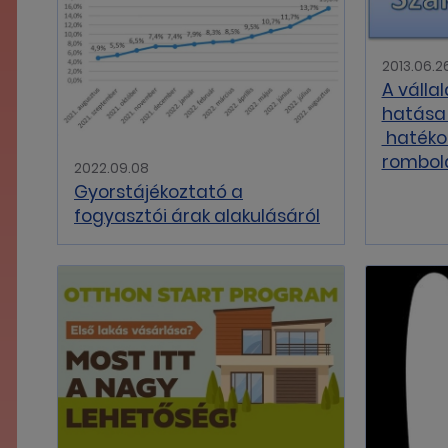
2013.06.2
A válla
hatása
 haték
rombol
2022.09.08
Gyorstájékoztató a
fogyasztói árak alakulásáról