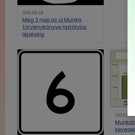
2012.06.28
Még 3 nap az új Munka
törvénykönyve hatályba
lépéséig
2022.08.
Munkab
kevese