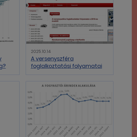
2025.10.14
v
A versenyszféra
ég?
foglalkoztatási folyamatai