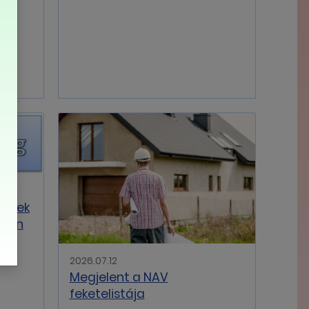
a
tének
ágon
2026.07.12
Megjelent a NAV
feketelistája