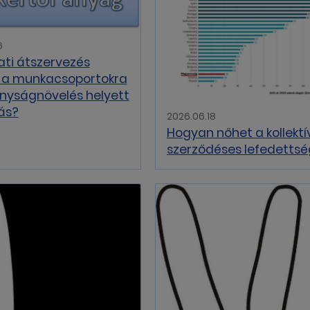
6
lati átszervezés
 a munkacsoportokra
onyságnövelés helyett
ás?
2026.06.18
Hogyan nőhet a kollektí
szerződéses lefedetts