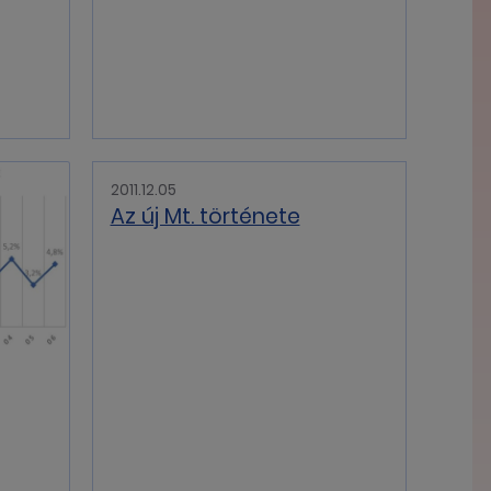
2011.12.05
Az új Mt. története