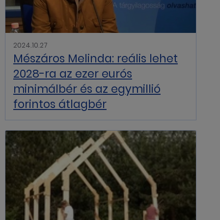
2024.10.27
Mészáros Melinda: reális lehet
2028-ra az ezer eurós
minimálbér és az egymillió
forintos átlagbér