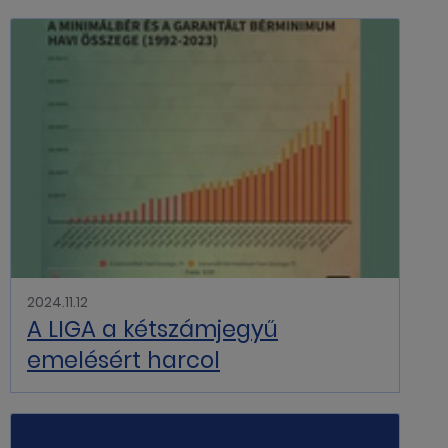
2024.11.12
A LIGA a kétszámjegyű
emelésért harcol