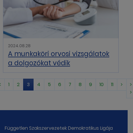
2024.08.28
A munkaköri orvosi vizsgálatok
a dolgozókat védik
1
2
3
4
5
6
7
8
9
10
11
Független Szakszervezetek Demokratikus Ligája