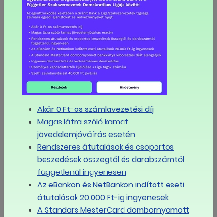
2024.10.22
Nagy Márton: elérhető az 1000
eurós minimálbér és az 1 millió
forintos átlagkereset
Akár 0 Ft-os számlavezetési díj
Magas látra szóló kamat
jövedelemjóváírás esetén
Rendszeres átutalások és csoportos
beszedések összegtől és darabszámtól
függetlenül ingyenesen
Az eBankon és NetBankon indított eseti
átutalások 20.000 Ft-ig ingyenesek
A Standars MesterCard dombornyomott