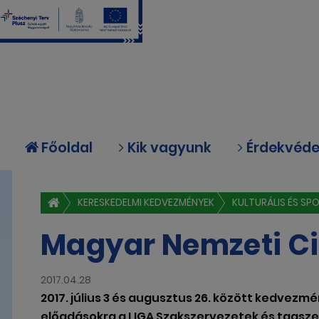
Főoldal
Kik vagyunk
Érdekvéd
KERESKEDELMI KEDVEZMÉNYEK
KULTURÁLIS ÉS S
Magyar Nemzeti Ci
2017.04.28
2017. július 3 és augusztus 26. között kedvezmé
előadásokra a LIGA Szakszervezetek és tagszer