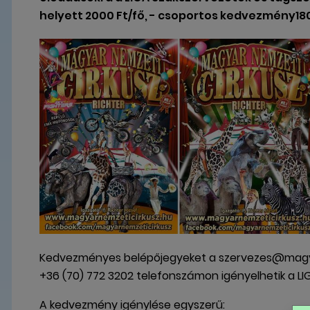
helyett 2000 Ft/fő, - csoportos kedvezmény1800 
Kedvezményes belépőjegyeket a szervezes@magya
+36 (70) 772 3202 telefonszámon igényelhetik a LI
A kedvezmény igénylése egyszerű: