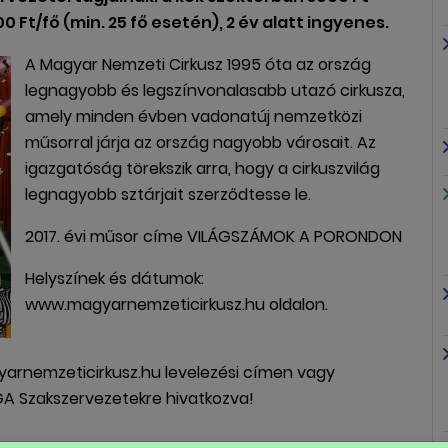
Ft/fő (min. 25 fő esetén), 2 év alatt ingyenes.
A Magyar Nemzeti Cirkusz 1995 óta az ország
legnagyobb és legszínvonalasabb utazó cirkusza,
amely minden évben vadonatúj nemzetközi
műsorral járja az ország nagyobb városait. Az
igazgatóság törekszik arra, hogy a cirkuszvilág
legnagyobb sztárjait szerződtesse le.
2017. évi műsor címe VILÁGSZÁMOK A PORONDON
Helyszínek és dátumok:
www.magyarnemzeticirkusz.hu oldalon.
rnemzeticirkusz.hu levelezési címen vagy
GA Szakszervezetekre hivatkozva!