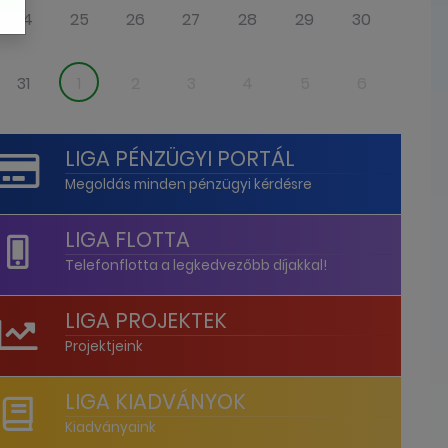
24
25
26
27
28
29
30
31
1
2
3
4
5
6
LIGA PÉNZÜGYI PORTÁL
Megoldás minden pénzügyi kérdésre
LIGA FLOTTA
Telefonflotta a legkedvezőbb díjakkal!
LIGA PROJEKTEK
Projektjeink
LIGA KIADVÁNYOK
Kiadványaink