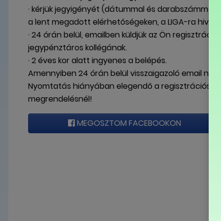
· kérjük jegyigényét (dátummal és darabszámmal) 
a lent megadott elérhetőségeken, a LIGA-ra hivat
· 24 órán belül, emailben küldjük az Ön regisztráci
jegypénztáros kollégának.
· 2 éves kor alatt ingyenes a belépés.
Amennyiben 24 órán belül visszaigazoló email nem 
Nyomtatás hiányában elegendő a regisztrációs sz
megrendelésnél!
MEGOSZTOM FACEBOOKON