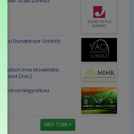
József Attila Színház
Váci Dunakanyar Színház
Madách Imre Művelődési
Központ (Vác)
Fővárosi Nagycirkusz
MÉG TÖBB