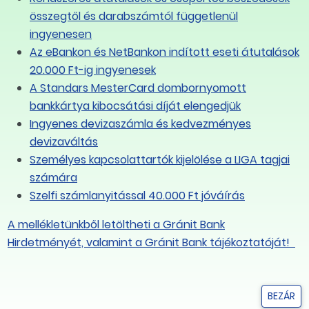
összegtől és darabszámtól függetlenül
ingyenesen
Az eBankon és NetBankon indított eseti átutalások
20.000 Ft-ig ingyenesek
A Standars MesterCard dombornyomott
bankkártya kibocsátási díját elengedjük
Ingyenes devizaszámla és kedvezményes
devizaváltás
Személyes kapcsolattartók kijelölése a LIGA tagjai
számára
Szelfi számlanyitással 40.000 Ft jóváírás
A mellékletünkből letöltheti a Gránit Bank
Hirdetményét, valamint a Gránit Bank tájékoztatóját!
BEZÁR