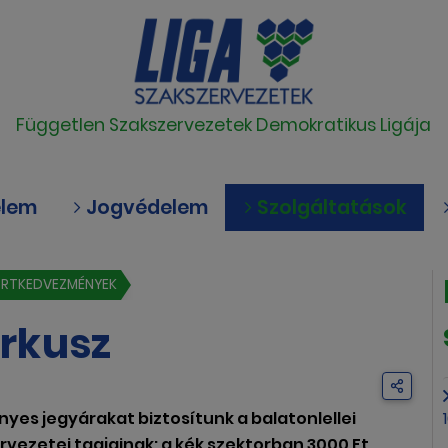
Független Szakszervezetek Demokratikus Ligája
elem
Jogvédelem
Szolgáltatások
PORTKEDVEZMÉNYEK
rkusz
nyes jegyárakat biztosítunk a balatonlellei
vezetei tagjainak: a kék szektorban 3000 Ft