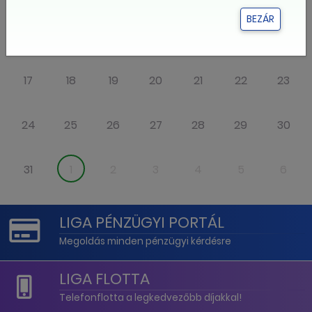
BEZÁR
10
11
12
13
14
15
16
17
18
19
20
21
22
23
24
25
26
27
28
29
30
31
1
2
3
4
5
6
LIGA PÉNZÜGYI PORTÁL
Megoldás minden pénzügyi kérdésre
LIGA FLOTTA
Telefonflotta a legkedvezőbb díjakkal!