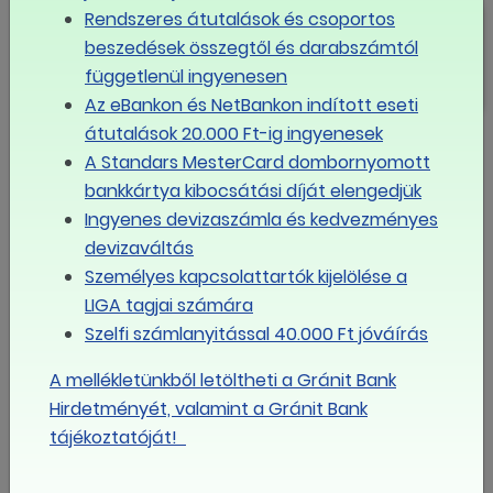
Fővárosi Nagycirkusz
Rendszeres átutalások és csoportos
beszedések összegtől és darabszámtól
függetlenül ingyenesen
Az eBankon és NetBankon indított eseti
átutalások 20.000 Ft-ig ingyenesek
MÉG TÖBB
A Standars MesterCard dombornyomott
bankkártya kibocsátási díját elengedjük
Eseménynaptár
Ingyenes devizaszámla és kedvezményes
augusztus
devizaváltás
Személyes kapcsolattartók kijelölése a
2026
LIGA tagjai számára
Szelfi számlanyitással 40.000 Ft jóváírás
Hé
Ke
Sze
Csü
Pé
Szo
Va
A mellékletünkből letöltheti a Gránit Bank
Hirdetményét, valamint a Gránit Bank
27
28
29
30
31
1
2
tájékoztatóját!
3
4
5
6
7
8
9