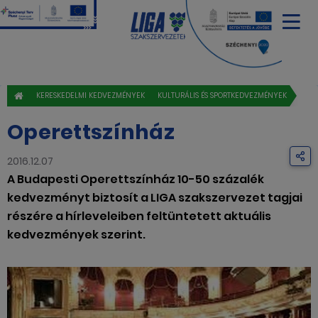
KERESKEDELMI KEDVEZMÉNYEK
KULTURÁLIS ÉS SPORTKEDVEZMÉNYEK
Operettszínház
2016.12.07
A Budapesti Operettszínház 10-50 százalék
kedvezményt biztosít a LIGA szakszervezet tagjai
részére a hírleveleiben feltüntetett aktuális
kedvezmények szerint.