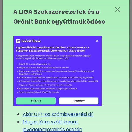
A LIGA Szakszervezetek és a
Operettszínház
Gránit Bank együttműködése
József Attila Színház
Váci Dunakanyar Színház
Akár 0 Ft-os számlavezetési díj
Madách Imre Művelődési Központ
Magas látra szóló kamat
(Vác)
jövedelemjóváírás esetén