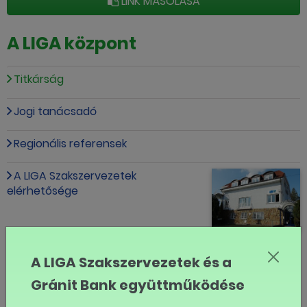
LINK MÁSOLÁSA
A LIGA központ
Titkárság
Jogi tanácsadó
Regionális referensek
A LIGA Szakszervezetek
elérhetősége
MÉG TÖBB
A LIGA Szakszervezetek és a
Gránit Bank együttműködése
Eseménynaptár