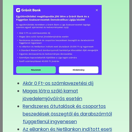
augusztus
2026
Hé
Ke
Sze
Csü
Pé
Szo
Va
27
28
29
30
31
1
2
3
4
5
6
7
8
9
Akár 0 Ft-os számlavezetési díj
10
11
12
13
14
15
16
Magas látra szóló kamat
jövedelemjóváírás esetén
17
18
19
20
21
22
23
Rendszeres átutalások és csoportos
beszedések összegtől és darabszámtól
függetlenül ingyenesen
24
25
26
27
28
29
30
Az eBankon és NetBankon indított eseti