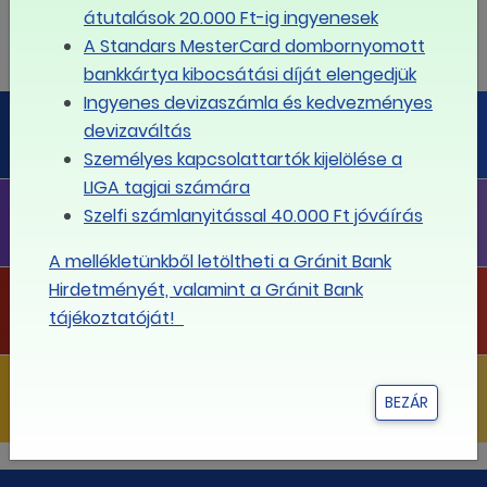
átutalások 20.000 Ft-ig ingyenesek
31
1
2
3
4
5
6
A Standars MesterCard dombornyomott
bankkártya kibocsátási díját elengedjük
Ingyenes devizaszámla és kedvezményes
LIGA PÉNZÜGYI PORTÁL
devizaváltás
Megoldás minden pénzügyi kérdésre
Személyes kapcsolattartók kijelölése a
LIGA tagjai számára
LIGA FLOTTA
Szelfi számlanyitással 40.000 Ft jóváírás
Telefonflotta a legkedvezőbb díjakkal!
A mellékletünkből letöltheti a Gránit Bank
Hirdetményét, valamint a Gránit Bank
LIGA PROJEKTEK
tájékoztatóját!
Projektjeink
LIGA KIADVÁNYOK
BEZÁR
Kiadványaink