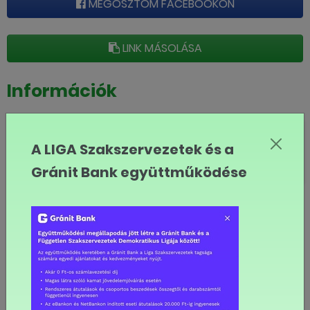
MEGOSZTOM FACEBOOKON
LINK MÁSOLÁSA
Információk
Impresszum
A LIGA Szakszervezetek és a
Gránit Bank együttműködése
Technikai ajánlás
Letöltési segédlet
Egyszerűsített éves beszámolók
Adatvédelmi tájékoztató