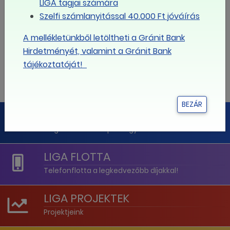
LIGA tagjai számára
17
18
19
20
21
22
23
Szelfi számlanyitással 40.000 Ft jóváírás
A mellékletünkből letöltheti a Gránit Bank
24
25
26
27
28
29
30
Hirdetményét, valamint a Gránit Bank
tájékoztatóját!
31
1
2
3
4
5
6
BEZÁR
LIGA PÉNZÜGYI PORTÁL
Megoldás minden pénzügyi kérdésre
LIGA FLOTTA
Telefonflotta a legkedvezőbb díjakkal!
LIGA PROJEKTEK
Projektjeink