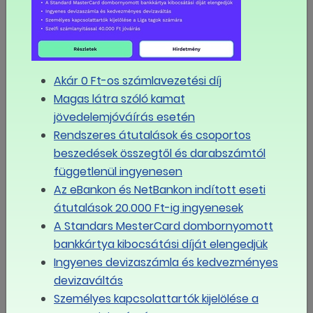
MÉG TÖBB
Eseménynaptár
Akár 0 Ft-os számlavezetési díj
augusztus
Magas látra szóló kamat
2026
jövedelemjóváírás esetén
Rendszeres átutalások és csoportos
Hé
Ke
Sze
Csü
Pé
Szo
Va
beszedések összegtől és darabszámtól
függetlenül ingyenesen
Az eBankon és NetBankon indított eseti
27
28
29
30
31
1
2
átutalások 20.000 Ft-ig ingyenesek
A Standars MesterCard dombornyomott
3
4
5
6
7
8
9
bankkártya kibocsátási díját elengedjük
Ingyenes devizaszámla és kedvezményes
devizaváltás
10
11
12
13
14
15
16
Személyes kapcsolattartók kijelölése a