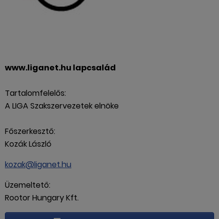
www.liganet.hu lapcsalád
Tartalomfelelős:
A LIGA Szakszervezetek elnöke
Főszerkesztő:
Kozák László
kozak@liganet.hu
Üzemeltető:
Rootor Hungary Kft.