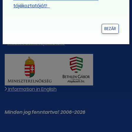
tájékoztatóját!
Iratkozz fel a LIGA hírlevelére!
Impresszum
Technikai ajánlás
BEZÁR
Letöltési segédlet
Adatvédelmi tájékoztató
Information in English
Minden jog fenntartva! 2006-2026