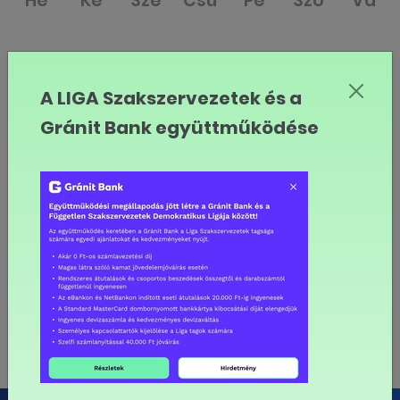
Hé
Ke
Sze
Csü
Pé
Szo
Va
27
28
29
30
31
1
2
A LIGA Szakszervezetek és a
3
4
5
6
7
8
9
Gránit Bank együttműködése
10
11
12
13
14
15
16
17
18
19
20
21
22
23
24
25
26
27
28
29
30
31
1
2
3
4
5
6