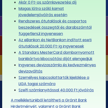
LIGA PÉNZÜGYI PORTÁL
Akár 0 Ft-os számlavezetési díj
Magas látra szóló kamat
Megoldás minden pénzügyi kérdésre
jövedelemjóváírás esetén
Rendszeres átutalások és csoportos
LIGA FLOTTA
beszedések összegtől és darabszámtól
Telefonflotta a legkedvezőbb díjakkal!
függetlenül ingyenesen
Az eBankon és NetBankon indított eseti
LIGA PROJEKTEK
átutalások 20.000 Ft-ig ingyenesek
Projektjeink
A Standars MesterCard dombornyomott
bankkártya kibocsátási díját elengedjük
LIGA KIADVÁNYOK
Ingyenes devizaszámla és kedvezményes
Kiadványaink
devizaváltás
Személyes kapcsolattartók kijelölése a
LIGA tagjai számára
Szelfi számlanyitással 40.000 Ft jóváírás
Független Szakszervezetek Demokratikus Ligája
A mellékletünkből letöltheti a Gránit Bank
1112 Budapest, Sasadi út 170.
Hirdetményét, valamint a Gránit Bank
Tel.: (36-1) 321-5262