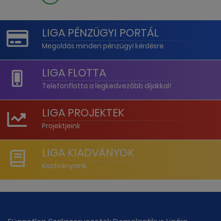
LIGA PÉNZÜGYI PORTÁL
Megoldás minden pénzügyi kérdésre
LIGA FLOTTA
Telefonflotta a legkedvezőbb díjakkal!
LIGA PROJEKTEK
Projektjeink
LIGA KIADVÁNYOK
Kiadványaink