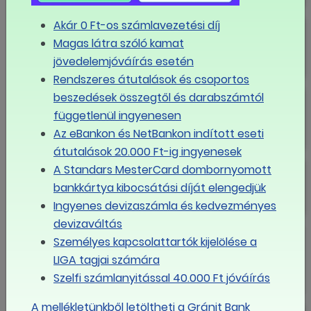
KVKF: Nincs bérajánlat
Akár 0 Ft-os számlavezetési díj
Magas látra szóló kamat
jövedelemjóváírás esetén
Rendszeres átutalások és csoportos
Öt hónapja várat magára a
beszedések összegtől és darabszámtól
közszolgáltatók dolgozóinak
függetlenül ingyenesen
béremelése
Az eBankon és NetBankon indított eseti
átutalások 20.000 Ft-ig ingyenesek
A KVKF munkavállalói oldalának
A Standars MesterCard dombornyomott
közös állásfoglalása
bankkártya kibocsátási díját elengedjük
Ingyenes devizaszámla és kedvezményes
devizaváltás
Fővárosi Érdekegyeztető Tanács
Személyes kapcsolattartók kijelölése a
szakmai állásfoglalása
LIGA tagjai számára
Szelfi számlanyitással 40.000 Ft jóváírás
A mellékletünkből letöltheti a Gránit Bank