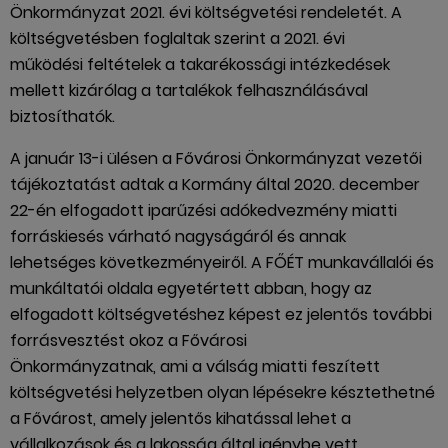
Önkormányzat 2021. évi költségvetési rendeletét. A
költségvetésben foglaltak szerint a 2021. évi
működési feltételek a takarékossági intézkedések
mellett kizárólag a tartalékok felhasználásával
biztosíthatók.
A január 13-i ülésen a Fővárosi Önkormányzat vezetői
tájékoztatást adtak a Kormány által 2020. december
22-én elfogadott iparűzési adókedvezmény miatti
forráskiesés várható nagyságáról és annak
lehetséges következményeiről. A FŐÉT munkavállalói és
munkáltatói oldala egyetértett abban, hogy az
elfogadott költségvetéshez képest ez jelentős további
forrásvesztést okoz a Fővárosi
Önkormányzatnak, ami a válság miatti feszített
költségvetési helyzetben olyan lépésekre késztethetné
a Fővárost, amely jelentős kihatással lehet a
vállalkozások és a lakosság által igénybe vett