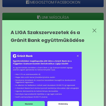
MEGOSZTOM FACEBOOKON
LINK MÁSOLÁSA
Érdekegyeztetés
A LIGA Szakszervezetek és a
Gránit Bank együttműködése
Megfelelő minimálbéreket!
Tárgyalásokat a kötelező
védőoltásról!
KVKF: Nincs előrelépés