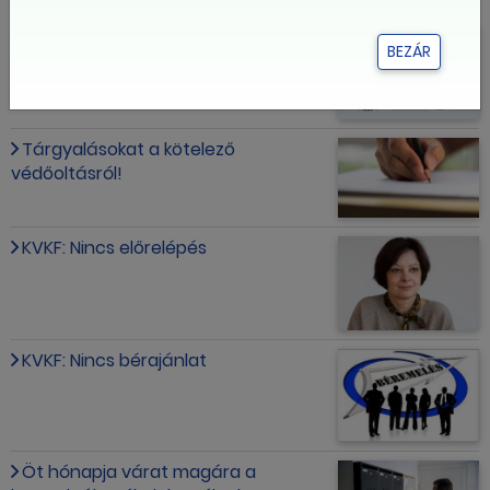
Megfelelő minimálbéreket!
BEZÁR
Tárgyalásokat a kötelező
védőoltásról!
KVKF: Nincs előrelépés
KVKF: Nincs bérajánlat
Öt hónapja várat magára a