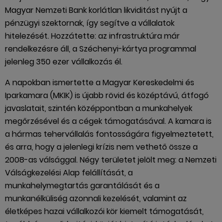
Magyar Nemzeti Bank korlátlan likviditást nyújt a
pénzügyi szektornak, így segítve a vállalatok
hitelezését. Hozzátette: az infrastruktúra már
rendelkezésre áll, a Széchenyi-kártya programmal
jelenleg 350 ezer vállalkozás él.
A napokban ismertette a Magyar Kereskedelmi és
Iparkamara (MKIK) is újabb rövid és középtávú, átfogó
javaslatait, szintén középpontban a munkahelyek
megőrzésével és a cégek támogatásával. A kamara is
a hármas tehervállalás fontosságára figyelmeztetett,
és arra, hogy a jelenlegi krízis nem vethető össze a
2008-as válsággal. Négy területet jelölt meg: a Nemzeti
Válságkezelési Alap felállítását, a
munkahelymegtartás garantálását és a
munkanélküliség azonnali kezelését, valamint az
életképes hazai vállalkozói kör kiemelt támogatását,