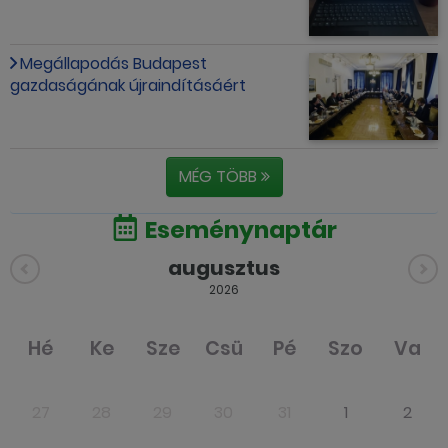
Megállapodás Budapest
gazdaságának újraindításáért
MÉG TÖBB
Eseménynaptár
augusztus
2026
Hé
Ke
Sze
Csü
Pé
Szo
Va
27
28
29
30
31
1
2