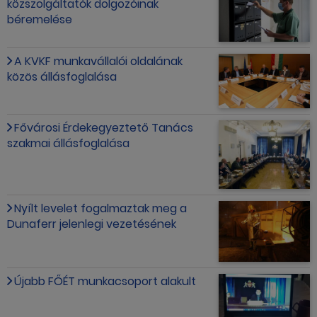
közszolgáltatók dolgozóinak
béremelése
A KVKF munkavállalói oldalának
közös állásfoglalása
Fővárosi Érdekegyeztető Tanács
szakmai állásfoglalása
Nyílt levelet fogalmaztak meg a
Dunaferr jelenlegi vezetésének
Újabb FŐÉT munkacsoport alakult