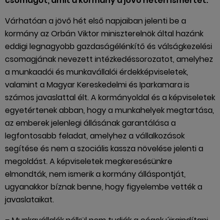
csomagot, amit a kormány a jövő héten ismertet.
Várhatóan a jövő hét első napjaiban jelenti be a
kormány az Orbán Viktor miniszterelnök által hazánk
eddigi legnagyobb gazdaságélénkítő és válságkezelési
csomagjának nevezett intézkedéssorozatot, amelyhez
a munkaadói és munkavállalói érdekképviseletek,
valamint a Magyar Kereskedelmi és Iparkamara is
számos javaslattal élt. A kormányoldal és a képviseletek
egyetértenek abban, hogy a munkahelyek megtartása,
az emberek jelenlegi állásának garantálása a
legfontosabb feladat, amelyhez a vállalkozások
segítése és nem a szociális kassza növelése jelenti a
megoldást. A képviseletek megkeresésünkre
elmondták, nem ismerik a kormány álláspontját,
ugyanakkor bíznak benne, hogy figyelembe vették a
javaslataikat.