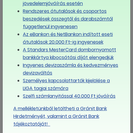
Liga Szakszervezetek elnöke megkeresésünkre
jövedelemjóváírás esetén
elmondta, a három munkaadói és a három
Rendszeres átutalások és csoportos
munkavállalói érdekképviselet mindegyike támogatja a
beszedések összegtől és darabszámtól
VKF összehívását egy videókonferencia keretében.
függetlenül ingyenesen
Kiemelte: létfontosságú a munkahelyek megtartása
Az eBankon és NetBankon indított eseti
hatékony és humánus eszközökkel, ehhez pedig mind a
átutalások 20.000 Ft-ig ingyenesek
munkáltatói, mind a szakszervezeti oldal számos
A Standars MesterCard dombornyomott
javaslatot fogalmazott meg, sok kérdésben pedig
bankkártya kibocsátási díját elengedjük
egyet is értenek.
Ingyenes devizaszámla és kedvezményes
devizaváltás
magyarnemzet.hu
Személyes kapcsolattartók kijelölése a
LIGA tagjai számára
MEGOSZTOM FACEBOOKON
Szelfi számlanyitással 40.000 Ft jóváírás
A mellékletünkből letöltheti a Gránit Bank
LINK MÁSOLÁSA
Hirdetményét, valamint a Gránit Bank
tájékoztatóját!
Érdekegyeztetés