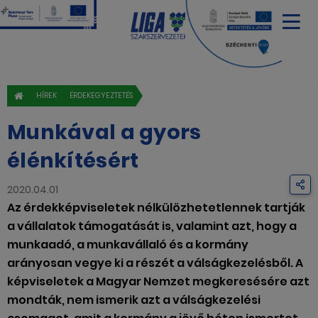
HÍREK
ÉRDEKEGYEZTETÉS
Munkával a gyors
élénkítésért
2020.04.01
Az érdekképviseletek nélkülözhetetlennek tartják
a vállalatok támogatását is, valamint azt, hogy a
munkaadó, a munkavállaló és a kormány
arányosan vegye ki a részét a válságkezelésből. A
képviseletek a Magyar Nemzet megkeresésére azt
mondták, nem ismerik azt a válságkezelési