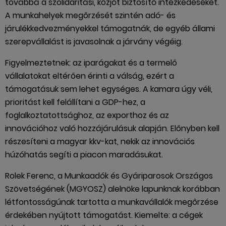
továbbá a szolidaritási, közjót biztosító intézkedéseket.
A munkahelyek megőrzését szintén adó- és
járulékkedvezményekkel támogatnák, de egyéb állami
szerepvállalást is javasolnak a járvány végéig.
Figyelmeztetnek: az iparágakat és a termelő
vállalatokat eltérően érinti a válság, ezért a
támogatásuk sem lehet egységes. A kamara úgy véli,
prioritást kell felállítani a GDP-hez, a
foglalkoztatottsághoz, az exporthoz és az
innovációhoz való hozzájárulásuk alapján. Előnyben kell
részesíteni a magyar kkv-kat, nekik az innovációs
húzóhatás segíti a piacon maradásukat.
Rolek Ferenc, a Munkaadók és Gyáriparosok Országos
Szövetségének (­MGYOSZ) alelnöke lapunknak korábban
létfontosságúnak tartotta a munkavállalók megőrzése
érdekében nyújtott támogatást. Kiemelte: a cégek