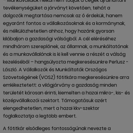
– Munkavállalók nélkül nem tudják a cégek újraindítani
tevékenységüket a járványt követően, tehát a
dolgozók megtartása nemcsak az ő érdekük, hanem
egyaránt fontos a vállalkozásoknak és a kormánynak,
és nélkülözhetetlen ahhoz, hogy hazánk gyorsan
kilábaljon a gazdasági válságból. A cél eléréséhez
mindhárom szereplőnek, az államnak, a munkáltatónak
és a munkavállalónak is ki kell vennie a részét a válság
kezeléséből – hangsúlyozta megkeresésünkre Perlusz ­
László. A Vállalkozók és Munkáltatók Országos
Szövetségének (VOSZ) főtitkára megkeresésünkre arra
emlékeztetett: a világjárvány a gazdaság minden
területét károsan érinti, kiemelten a hazai mikro-, kis- és
középvállalkozói szektort. Támogatásuk azért
elengedhetetlen, mert a hazai kkv-szektor
foglalkoztatja a legtöbb embert.
A főtitkár elsődleges fontosságúnak nevezte a