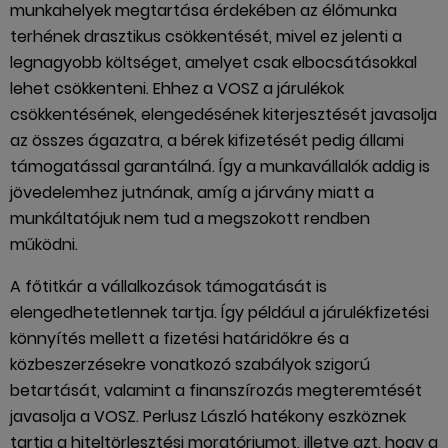
munkahelyek megtartása érdekében az élőmunka
terhének drasztikus csökkentését, mivel ez jelenti a
legnagyobb költséget, amelyet csak elbocsátásokkal
lehet csökkenteni. Ehhez a VOSZ a járulékok
csökkentésének, elengedésének kiterjesztését javasolja
az összes ágazatra, a bérek kifizetését pedig állami
támogatással garantálná. Így a munkavállalók addig is
jövedelemhez jutnának, amíg a járvány miatt a
munkáltatójuk nem tud a megszokott rendben
működni.
A főtitkár a vállalkozások támogatását is
elengedhetetlennek tartja. Így például a járulékfizetési
könnyítés mellett a fizetési határidőkre és a
közbeszerzésekre vonatkozó szabályok szigorú
betartását, valamint a finanszírozás megteremtését
javasolja a VOSZ. Perlusz László hatékony eszköznek
tartja a hiteltörlesztési moratóriumot, illetve azt, hogy a