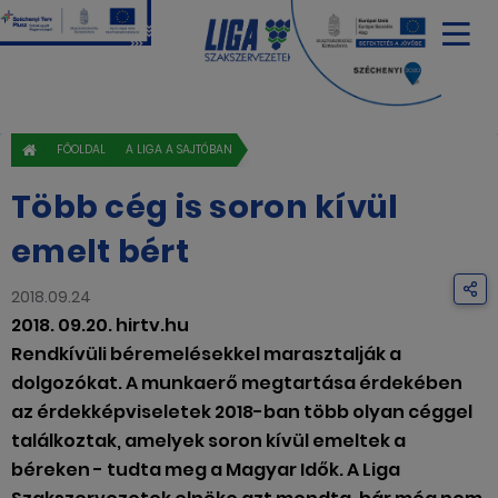
FŐOLDAL
A LIGA A SAJTÓBAN
Több cég is soron kívül
emelt bért
2018.09.24
2018. 09.20. hirtv.hu
Rendkívüli béremelésekkel marasztalják a
dolgozókat. A munkaerő megtartása érdekében
az érdekképviseletek 2018-ban több olyan céggel
találkoztak, amelyek soron kívül emeltek a
béreken - tudta meg a Magyar Idők. A Liga