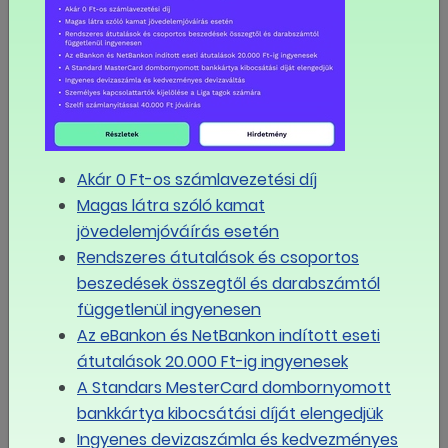
Visszatérne a szociális párbeszéd: állandó munkaügyi
fórum létrehozását javasolják a szakszervezetek
Új társadalmi párbeszédet követelnek a
szakszervezetek a kormánytól
MÉG TÖBB
Akár 0 Ft-os számlavezetési díj
Magas látra szóló kamat
Eseménynaptár
jövedelemjóváírás esetén
Rendszeres átutalások és csoportos
augusztus
beszedések összegtől és darabszámtól
2026
függetlenül ingyenesen
Az eBankon és NetBankon indított eseti
Hé
Ke
Sze
Csü
Pé
Szo
Va
átutalások 20.000 Ft-ig ingyenesek
A Standars MesterCard dombornyomott
27
28
29
30
31
1
2
bankkártya kibocsátási díját elengedjük
Ingyenes devizaszámla és kedvezményes