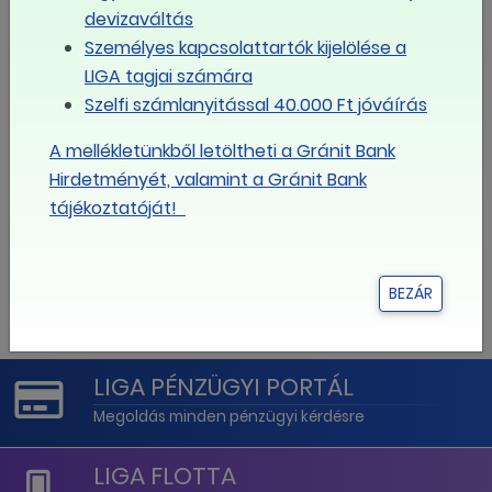
devizaváltás
3
4
5
6
7
8
9
Személyes kapcsolattartók kijelölése a
LIGA tagjai számára
10
11
12
13
14
15
16
Szelfi számlanyitással 40.000 Ft jóváírás
A mellékletünkből letöltheti a Gránit Bank
17
18
19
20
21
22
23
Hirdetményét, valamint a Gránit Bank
tájékoztatóját!
24
25
26
27
28
29
30
BEZÁR
31
1
2
3
4
5
6
LIGA PÉNZÜGYI PORTÁL
Megoldás minden pénzügyi kérdésre
LIGA FLOTTA