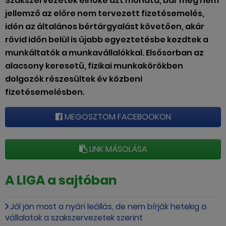
Szakszervezetek elnöke azt mondta, bár még nem
jellemző az előre nem tervezett fizetésemelés,
idén az általános bértárgyalást követően, akár
rövid időn belül is újabb egyeztetésbe kezdtek a
munkáltatók a munkavállalókkal. Elsősorban az
alacsony keresetű, fizikai munkakörökben
dolgozók részesültek év közbeni
fizetésemelésben.
MEGOSZTOM FACEBOOKON
LINK MÁSOLÁSA
A LIGA a sajtóban
Jól jön most a nyári leállás, de nem bírják hetekig a
vállalatok a szakszervezetek szerint