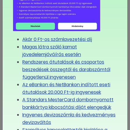
Új társadalmi párbeszédet követelnek a
szakszervezetek a kormánytól
MÉG TÖBB
Eseménynaptár
Akár 0 Ft-os számlavezetési díj
Magas látra szóló kamat
augusztus
jövedelemjóváírás esetén
2026
Rendszeres átutalások és csoportos
beszedések összegtől és darabszámtól
Hé
Ke
Sze
Csü
Pé
Szo
Va
függetlenül ingyenesen
Az eBankon és NetBankon indított eseti
27
28
29
30
31
1
2
átutalások 20.000 Ft-ig ingyenesek
A Standars MesterCard dombornyomott
bankkártya kibocsátási díját elengedjük
3
4
5
6
7
8
9
Ingyenes devizaszámla és kedvezményes
devizaváltás
10
11
12
13
14
15
16
Személyes kapcsolattartók kijelölése a