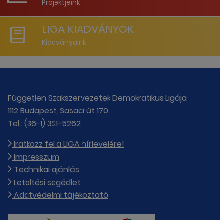
Projektjeink
LIGA KIADVÁNYOK
Kiadványaink
Független Szakszervezetek Demokratikus Ligája
1112 Budapest, Sasadi út 170.
Tel.: (36-1) 321-5262
Iratkozz fel a LIGA hírlevelére!
Impresszum
Technikai ajánlás
Letöltési segédlet
Adatvédelmi tájékoztató