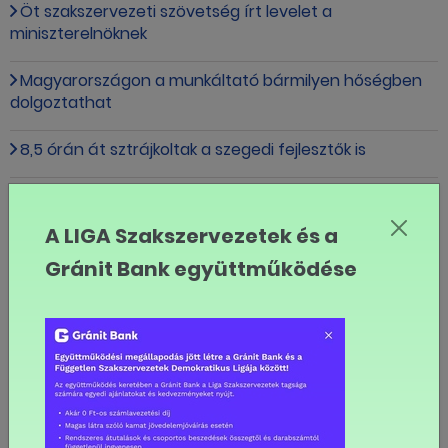
Öt szakszervezeti szövetség írt levelet a
miniszterelnöknek
Magyarországon a munkáltató bármilyen hőségben
dolgoztathat
8,5 órán át sztrájkoltak a szegedi fejlesztők is
A Deutsche Telekom ITTC Hungary négy helyszínén
sztrájkoltak a dolgozók
A LIGA Szakszervezetek és a
Kiderült, ki vezeti mostantól a LIGA Szakszervezeteket
Gránit Bank együttműködése
Javaslat az országos munkaügyi kapcsolatok tripartit
fórumának létrehozására
Visszatérne a szociális párbeszéd: állandó munkaügyi
fórum létrehozását javasolják a szakszervezetek