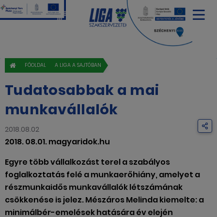
FŐOLDAL
A LIGA A SAJTÓBAN
Tudatosabbak a mai
munkavállalók
2018.08.02
2018. 08.01. magyaridok.hu
Egyre több vállalkozást terel a szabályos
foglalkoztatás felé a munkaerőhiány, amelyet a
részmunkaidős munkavállalók létszámának
csökkenése is jelez. Mészáros Melinda kiemelte: a
minimálbér-emelések hatására év elején