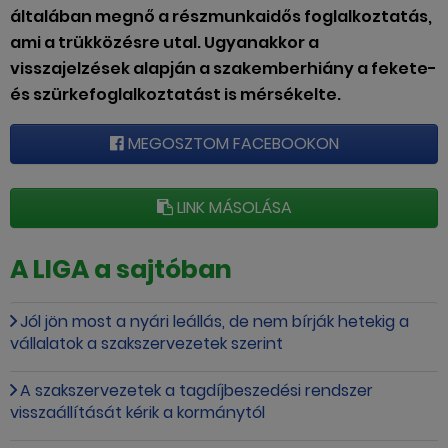
általában megnő a részmunkaidős foglalkoztatás,
ami a trükközésre utal. Ugyanakkor a
visszajelzések alapján a szakemberhiány a fekete-
és szürkefoglalkoztatást is mérsékelte.
MEGOSZTOM FACEBOOKON
LINK MÁSOLÁSA
A LIGA a sajtóban
Jól jön most a nyári leállás, de nem bírják hetekig a
vállalatok a szakszervezetek szerint
A szakszervezetek a tagdíjbeszedési rendszer
visszaállítását kérik a kormánytól