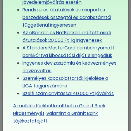
jövedelemjóváírás esetén
Rendszeres átutalások és csoportos
biztosítania kell a munkaközi szünetet,
beszedések összegtől és darabszámtól
ha lehetősége van, szervezheti úgy a munkát, hogy
függetlenül ingyenesen
a rekkenő hőségben ne kelljen a kollégáknak bent
Az eBankon és NetBankon indított eseti
lenni,
átutalások 20.000 Ft-ig ingyenesek
A Standars MesterCard dombornyomott
folyamatosan karban kell tartatnia,
bankkártya kibocsátási díját elengedjük
gombátlaníttatnia a klímaberendezéseket.
Ingyenes devizaszámla és kedvezményes
l
devizaváltás
Személyes kapcsolattartók kijelölése a
MEGOSZTOM FACEBOOKON
LIGA tagjai számára
Szelfi számlanyitással 40.000 Ft jóváírás
LINK MÁSOLÁSA
A mellékletünkből letöltheti a Gránit Bank
Hirdetményét, valamint a Gránit Bank
LIGA
tájékoztatóját!