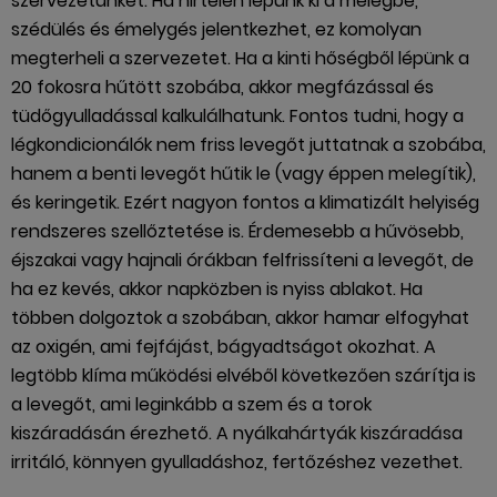
szervezetünket. Ha hirtelen lépünk ki a melegbe,
szédülés és émelygés jelentkezhet, ez komolyan
megterheli a szervezetet. Ha a kinti hőségből lépünk a
20 fokosra hűtött szobába, akkor megfázással és
tüdőgyulladással kalkulálhatunk. Fontos tudni, hogy a
légkondicionálók nem friss levegőt juttatnak a szobába,
hanem a benti levegőt hűtik le (vagy éppen melegítik),
és keringetik. Ezért nagyon fontos a klimatizált helyiség
rendszeres szellőztetése is. Érdemesebb a hűvösebb,
éjszakai vagy hajnali órákban felfrissíteni a levegőt, de
ha ez kevés, akkor napközben is nyiss ablakot. Ha
többen dolgoztok a szobában, akkor hamar elfogyhat
az oxigén, ami fejfájást, bágyadtságot okozhat. A
legtöbb klíma működési elvéből következően szárítja is
a levegőt, ami leginkább a szem és a torok
kiszáradásán érezhető. A nyálkahártyák kiszáradása
irritáló, könnyen gyulladáshoz, fertőzéshez vezethet.