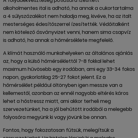
A folyadékveszteség pótlására ízesített
alkoholmentes ital is adható, ha annak a cukortartalma
a 4 súlyszázalékot nem haladja meg, kivéve, ha az italt
mesterséges édesítőszerrel ízesítették. Védőitalként
nem kötelező ásványvizet venni, hanem sima csapvíz
is adható, ha annak a hőmérséklete megfelelő.
A klímát használó munkahelyeken az általános ajánlás
az, hogy a külső hőmérséklettől 7-8 fokkal lehet
maximum hűvösebb egy irodában, ami egy 33-34 fokos
napon, gyakorlatilag 25-27 fokot jelent. Ez a
hőmérséklet például öltönyben igen messze van a
kellemestől, azonban az ennél nagyobb eltérés káros
lehet a hőstressz miatt, ami akkor terheli meg
szervezetünket, ha a jól behűtött irodából a melegebb
folyosóra megyünk ki vagy jövünk be onnan.
Fontos, hogy fokozatosan fűtsük, melegítsük a