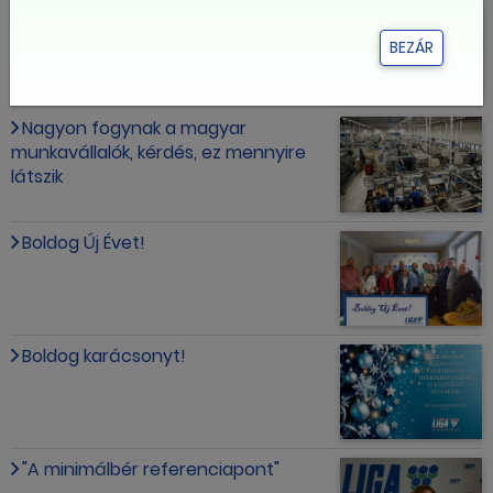
Mikor érheti el az egymillió forintot
az átlagfizetés Magyarországon?
BEZÁR
Nagyon fogynak a magyar
munkavállalók, kérdés, ez mennyire
látszik
Boldog Új Évet!
Boldog karácsonyt!
"A minimálbér referenciapont"