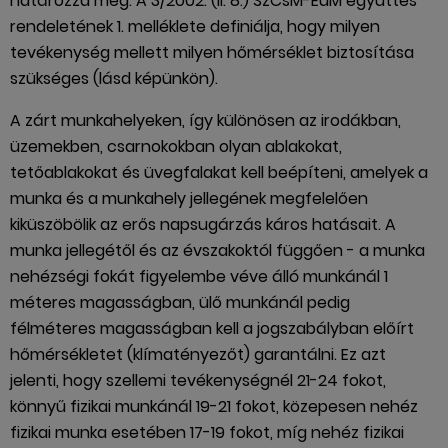
határozza meg. A 3/2002. (II. 8.) SzCsM-EüM együttes
rendeletének 1. melléklete definiálja, hogy milyen
tevékenység mellett milyen hőmérséklet biztosítása
szükséges (lásd képünkön).
A zárt munkahelyeken, így különösen az irodákban,
üzemekben, csarnokokban olyan ablakokat,
tetőablakokat és üvegfalakat kell beépíteni, amelyek a
munka és a munkahely jellegének megfelelően
kiküszöbölik az erős napsugárzás káros hatásait. A
munka jellegétől és az évszakoktól függően - a munka
nehézségi fokát figyelembe véve álló munkánál 1
méteres magasságban, ülő munkánál pedig
félméteres magasságban kell a jogszabályban előírt
hőmérsékletet (klímatényezőt) garantálni. Ez azt
jelenti, hogy szellemi tevékenységnél 21-24 fokot,
könnyű fizikai munkánál 19-21 fokot, közepesen nehéz
fizikai munka esetében 17-19 fokot, míg nehéz fizikai