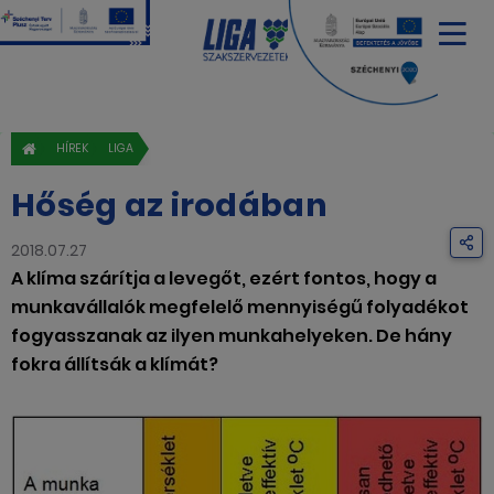
HÍREK
LIGA
Hőség az irodában
2018.07.27
A klíma szárítja a levegőt, ezért fontos, hogy a
munkavállalók megfelelő mennyiségű folyadékot
fogyasszanak az ilyen munkahelyeken. De hány
fokra állítsák a klímát?