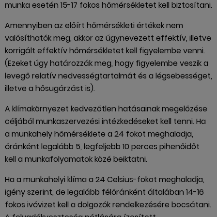
munka esetén 15-17 fokos hőmérsékletet kell biztosítani.
Amennyiben az előírt hőmérsékleti értékek nem
valósíthatók meg, akkor az úgynevezett effektív, illetve
korrigált effektív hőmérsékletet kell figyelembe venni.
(Ezeket úgy határozzák meg, hogy figyelembe veszik a
levegő relatív nedvességtartalmát és a légsebességet,
illetve a hősugárzást is).
A klímakörnyezet kedvezőtlen hatásainak megelőzése
céljából munkaszervezési intézkedéseket kell tenni. Ha
a munkahely hőmérséklete a 24 fokot meghaladja,
óránként legalább 5, legfeljebb 10 perces pihenőidőt
kell a munkafolyamatok közé beiktatni.
Ha a munkahelyi klíma a 24 Celsius-fokot meghaladja,
igény szerint, de legalább félóránként általában 14-16
fokos ivóvizet kell a dolgozók rendelkezésére bocsátani.