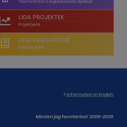
Telefonflotta a legkedvezőbb díjakkal!
LIGA PROJEKTEK
Projektjeink
LIGA KIADVÁNYOK
Kiadványaink
Information in English
Minden jog fenntartva! 2006-2026