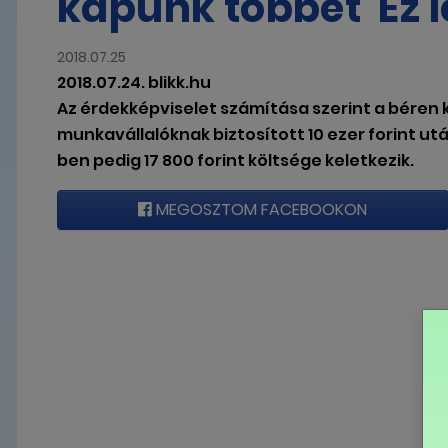
kapunk többet  Ez 
2018.07.25
2018.07.24. blikk.hu
Az érdekképviselet számítása szerint a béren k
munkavállalóknak biztosított 10 ezer forint ut
ben pedig 17 800 forint költsége keletkezik.
MEGOSZTOM FACEBOOKON