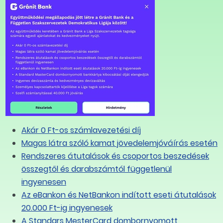
Akár 0 Ft-os számlavezetési díj
Magas látra szóló kamat jövedelemjóváírás esetén
Rendszeres átutalások és csoportos beszedések
összegtől és darabszámtól függetlenül
ingyenesen
Az eBankon és NetBankon indított eseti átutalások
20.000 Ft-ig ingyenesek
A Standars MesterCard dombornyomott