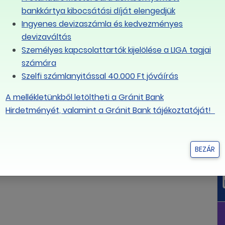
bankkártya kibocsátási díját elengedjük
Ingyenes devizaszámla és kedvezményes
devizaváltás
Személyes kapcsolattartók kijelölése a LIGA tagjai
számára
Szelfi számlanyitással 40.000 Ft jóváírás
A mellékletünkből letöltheti a Gránit Bank
Hirdetményét, valamint a Gránit Bank tájékoztatóját!
BEZÁR