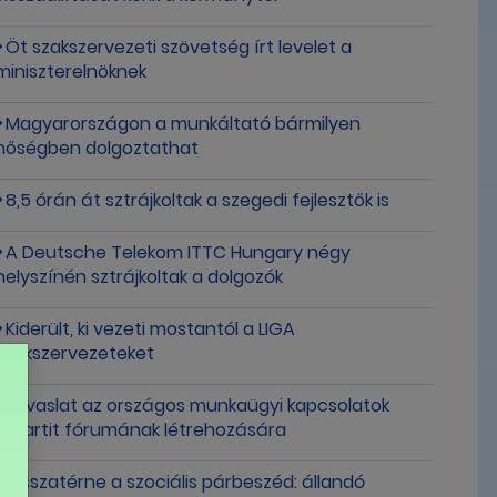
Öt szakszervezeti szövetség írt levelet a
miniszterelnöknek
Magyarországon a munkáltató bármilyen
hőségben dolgoztathat
8,5 órán át sztrájkoltak a szegedi fejlesztők is
A Deutsche Telekom ITTC Hungary négy
helyszínén sztrájkoltak a dolgozók
Kiderült, ki vezeti mostantól a LIGA
Szakszervezeteket
Javaslat az országos munkaügyi kapcsolatok
tripartit fórumának létrehozására
Visszatérne a szociális párbeszéd: állandó