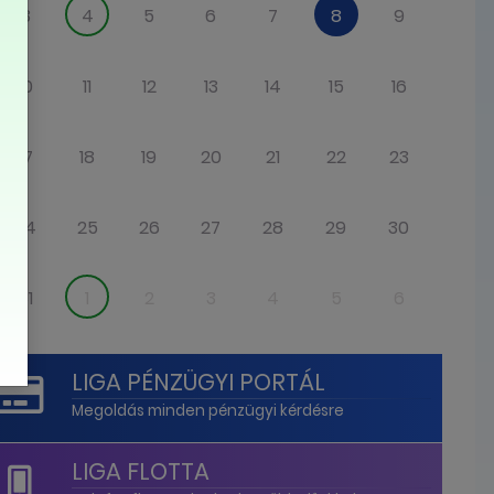
3
4
5
6
7
8
9
10
11
12
13
14
15
16
17
18
19
20
21
22
23
24
25
26
27
28
29
30
31
1
2
3
4
5
6
LIGA PÉNZÜGYI PORTÁL
Megoldás minden pénzügyi kérdésre
LIGA FLOTTA