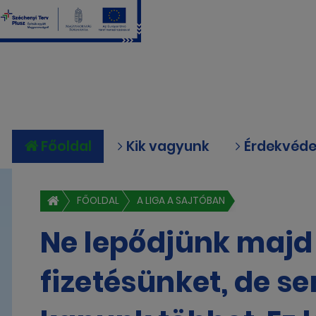
Főoldal
Kik vagyunk
Érdekvéd
FŐOLDAL
A LIGA A SAJTÓBAN
Ne lepődjünk majd
fizetésünket, de 