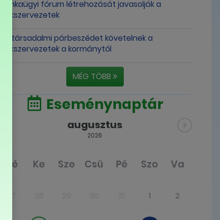
munkaügyi fórum létrehozását javasolják a
szakszervezetek
Új társadalmi párbeszédet követelnek a
szakszervezetek a kormánytól
MÉG TÖBB
Eseménynaptár
augusztus
2026
Hé
Ke
Sze
Csü
Pé
Szo
Va
27
28
29
30
31
1
2