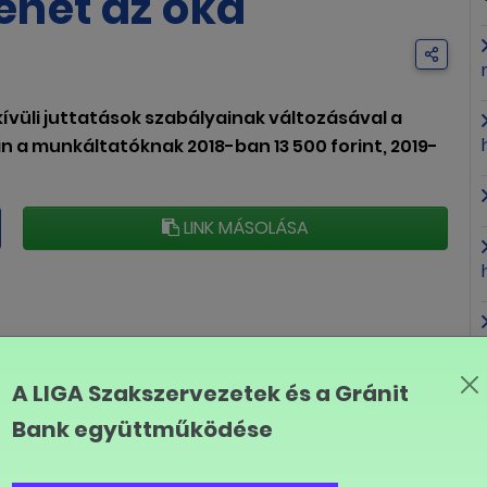
lehet az oka
ívüli juttatások szabályainak változásával a
án a munkáltatóknak 2018-ban 13 500 forint, 2019-
LINK MÁSOLÁSA
A LIGA Szakszervezetek és a Gránit
Bank együttműködése