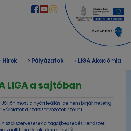
Hírek
Pályázatok
LIGA Akadémia
A LIGA a sajtóban
Jól jön most a nyári leállás, de nem bírják hetekig
a vállalatok a szakszervezetek szerint
A szakszervezetek a tagdíjbeszedési rendszer
visszaállítását kérik a kormánytól