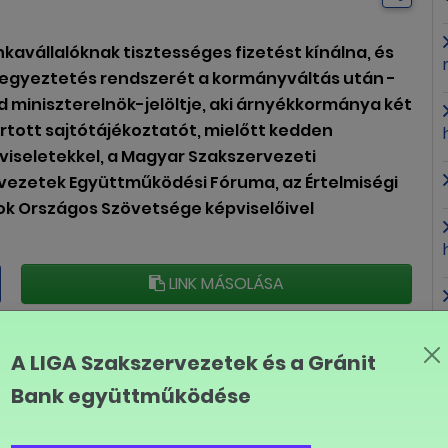
avállalóknak tisztességes fizetést kínálna, és
kegyeztetés rendszerét a kormányváltás után -
 miniszterelnök-jelöltje, aki árnyékkormánya két
artott sajtótájékoztatót, mielőtt kedden
iseletekkel, a Magyar Szakszervezeti
rvezetek Együttműködési Fóruma, az Értelmiségi
k Országos Szövetsége képviselőivel
LINK MÁSOLÁSA
A LIGA Szakszervezetek és a Gránit
Bank együttműködése