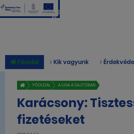
Főoldal
Kik vagyunk
Érdekvéd
FŐOLDAL
A LIGA A SAJTÓBAN
Karácsony: Tisztes
fizetéseket