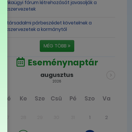
munkaügyi fórum létrehozását javasolják a
szakszervezetek
Új társadalmi párbeszédet követelnek a
szakszervezetek a kormánytól
MÉG TÖBB
Eseménynaptár
augusztus
2026
Hé
Ke
Sze
Csü
Pé
Szo
Va
27
28
29
30
31
1
2