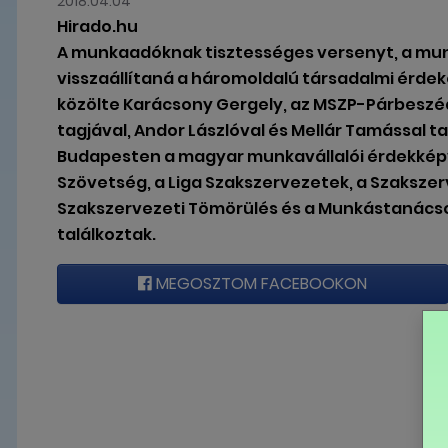
2018.04.04
Hirado.hu
A munkaadóknak tisztességes versenyt, a munk
visszaállítaná a háromoldalú társadalmi érde
közölte Karácsony Gergely, az MSZP-Párbeszéd
tagjával, Andor Lászlóval és Mellár Tamással t
Budapesten a magyar munkavállalói érdekképv
Szövetség, a Liga Szakszervezetek, a Szaksze
Szakszervezeti Tömörülés és a Munkástanácso
találkoztak.
MEGOSZTOM FACEBOOKON