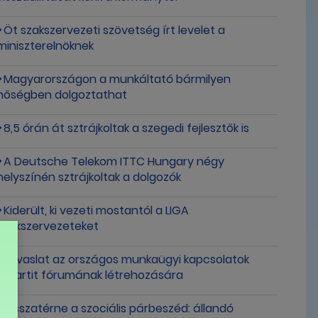
Öt szakszervezeti szövetség írt levelet a
miniszterelnöknek
Magyarországon a munkáltató bármilyen
hőségben dolgoztathat
8,5 órán át sztrájkoltak a szegedi fejlesztők is
A Deutsche Telekom ITTC Hungary négy
helyszínén sztrájkoltak a dolgozók
Kiderült, ki vezeti mostantól a LIGA
Szakszervezeteket
Javaslat az országos munkaügyi kapcsolatok
tripartit fórumának létrehozására
Visszatérne a szociális párbeszéd: állandó