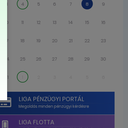
3
4
5
6
7
8
9
10
11
12
13
14
15
16
17
18
19
20
21
22
23
24
25
26
27
28
29
30
31
1
2
3
4
5
6
LIGA PÉNZÜGYI PORTÁL
Megoldás minden pénzügyi kérdésre
LIGA FLOTTA