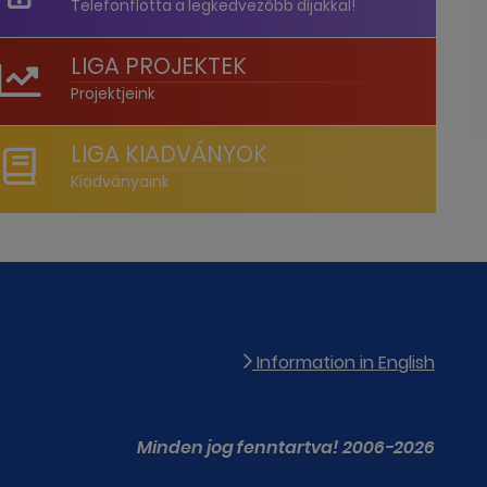
Telefonflotta a legkedvezőbb díjakkal!
LIGA PROJEKTEK
Projektjeink
LIGA KIADVÁNYOK
Kiadványaink
Information in English
Minden jog fenntartva! 2006-2026