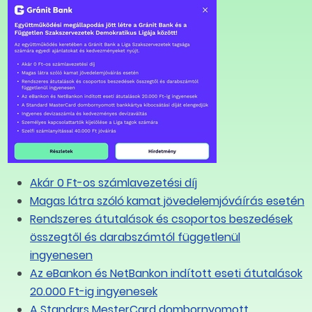
Akár 0 Ft-os számlavezetési díj
Magas látra szóló kamat jövedelemjóváírás esetén
Rendszeres átutalások és csoportos beszedések
összegtől és darabszámtól függetlenül
ingyenesen
Az eBankon és NetBankon indított eseti átutalások
20.000 Ft-ig ingyenesek
A Standars MesterCard dombornyomott