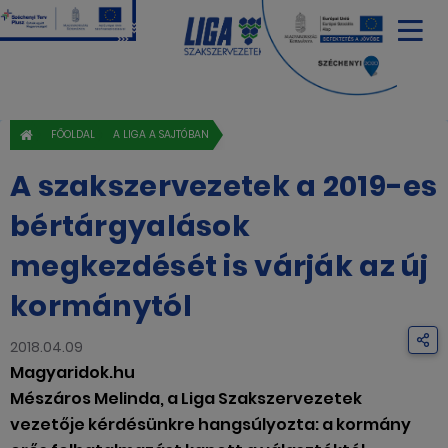
FŐOLDAL
A LIGA A SAJTÓBAN
A szakszervezetek a 2019-es
bértárgyalások
megkezdését is várják az új
kormánytól
2018.04.09
Magyaridok.hu
Mészáros Melinda, a Liga Szakszervezetek
vezetője kérdésünkre hangsúlyozta: a kormány