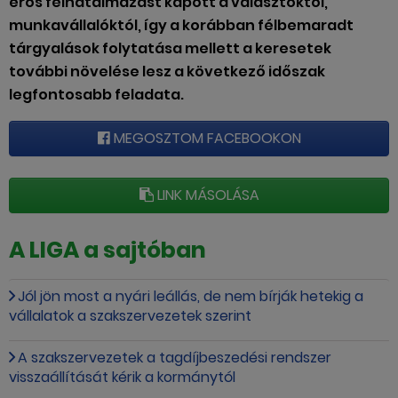
erős felhatalmazást kapott a választóktól,
munkavállalóktól, így a korábban félbemaradt
tárgyalások folytatása mellett a keresetek
további növelése lesz a következő időszak
legfontosabb feladata.
MEGOSZTOM FACEBOOKON
LINK MÁSOLÁSA
A LIGA a sajtóban
Jól jön most a nyári leállás, de nem bírják hetekig a
vállalatok a szakszervezetek szerint
A szakszervezetek a tagdíjbeszedési rendszer
visszaállítását kérik a kormánytól