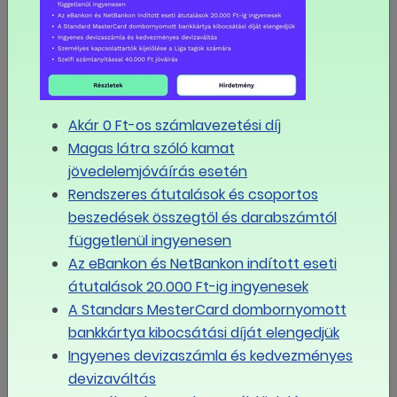
Új társadalmi párbeszédet követelnek a
szakszervezetek a kormánytól
MÉG TÖBB
Eseménynaptár
Akár 0 Ft-os számlavezetési díj
Magas látra szóló kamat
augusztus
jövedelemjóváírás esetén
2026
Rendszeres átutalások és csoportos
beszedések összegtől és darabszámtól
Hé
Ke
Sze
Csü
Pé
Szo
Va
függetlenül ingyenesen
Az eBankon és NetBankon indított eseti
átutalások 20.000 Ft-ig ingyenesek
27
28
29
30
31
1
2
A Standars MesterCard dombornyomott
bankkártya kibocsátási díját elengedjük
3
4
5
6
7
8
9
Ingyenes devizaszámla és kedvezményes
devizaváltás