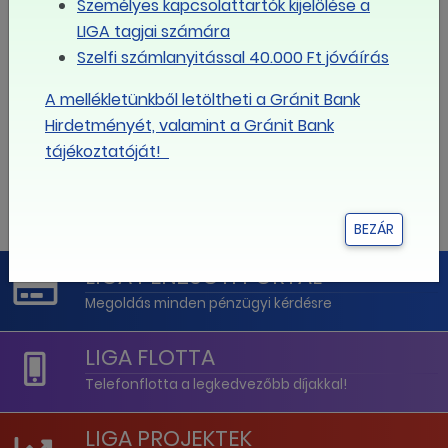
Személyes kapcsolattartók kijelölése a
10
11
12
13
14
15
16
LIGA tagjai számára
Szelfi számlanyitással 40.000 Ft jóváírás
17
18
19
20
21
22
23
A mellékletünkből letöltheti a Gránit Bank
Hirdetményét, valamint a Gránit Bank
24
25
26
27
28
29
30
tájékoztatóját!
31
1
2
3
4
5
6
BEZÁR
LIGA PÉNZÜGYI PORTÁL
Megoldás minden pénzügyi kérdésre
LIGA FLOTTA
Telefonflotta a legkedvezőbb díjakkal!
LIGA PROJEKTEK