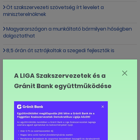
Öt szakszervezeti szövetség írt levelet a
miniszterelnöknek
Magyarországon a munkáltató bármilyen hőségben
dolgoztathat
8,5 órán át sztrájkoltak a szegedi fejlesztők is
A Deutsche Telekom ITTC Hungary négy helyszínén
sztrájkoltak a dolgozók
A LIGA Szakszervezetek és a
Gránit Bank együttműködése
Kiderült, ki vezeti mostantól a LIGA Szakszervezeteket
Javaslat az országos munkaügyi kapcsolatok tripartit
fórumának létrehozására
Visszatérne a szociális párbeszéd: állandó munkaügyi
fórum létrehozását javasolják a szakszervezetek