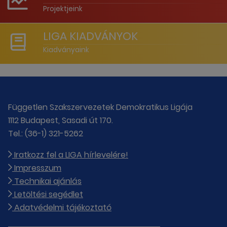
Projektjeink
LIGA KIADVÁNYOK
Kiadványaink
Független Szakszervezetek Demokratikus Ligája
1112 Budapest, Sasadi út 170.
Tel.: (36-1) 321-5262
Iratkozz fel a LIGA hírlevelére!
Impresszum
Technikai ajánlás
Letöltési segédlet
Adatvédelmi tájékoztató