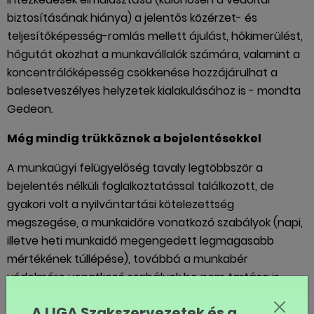
biztosításának hiánya) a jelentős közérzet- és
teljesítőképesség-romlás mellett ájulást, hőkimerülést,
hőgutát okozhat a munkavállalók számára, valamint a
koncentrálóképesség csökkenése hozzájárulhat a
balesetveszélyes helyzetek kialakulásához is - mondta
Gedeon.
Még mindig trükköznek a bejelentésekkel
A munkaügyi felügyelőség tavaly legtöbbször a
bejelentés nélküli foglalkoztatással találkozott, de
gyakori volt a nyilvántartási kötelezettség
megszegése, a munkaidőre vonatkozó szabályok (napi,
illetve heti munkaidő megengedett legmagasabb
mértékének túllépése), továbbá a munkabér
védelmére vonatkozó szabályok be nem tartása is.
Jellemző szabálytalanság volt, hogy a munkavállalók
A LIGA Szakszervezetek és a
teljes munkaidőben dolgoznak részmunkaidős