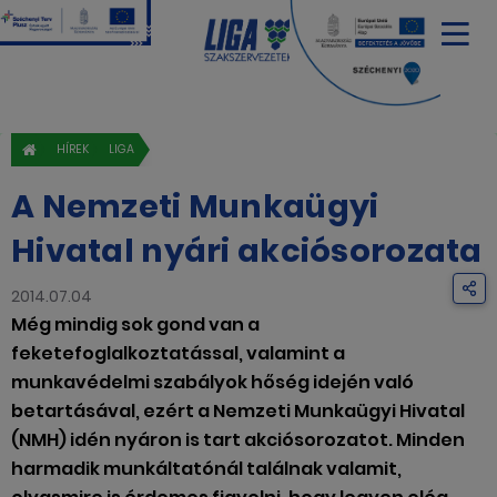
HÍREK
LIGA
A Nemzeti Munkaügyi
Hivatal nyári akciósorozata
2014.07.04
Még mindig sok gond van a
feketefoglalkoztatással, valamint a
munkavédelmi szabályok hőség idején való
betartásával, ezért a Nemzeti Munkaügyi Hivatal
(NMH) idén nyáron is tart akciósorozatot. Minden
harmadik munkáltatónál találnak valamit,