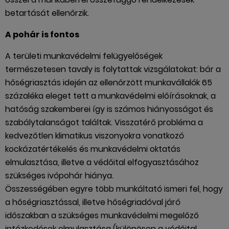
betartását ellenőrzik.
A pohár is fontos
A területi munkavédelmi felügyelőségek
természetesen tavaly is folytattak vizsgálatokat: bár a
hőségriasztás idején az ellenőrzött munkavállalók 65
százaléka eleget tett a munkavédelmi előírásoknak, a
hatóság szakemberei így is számos hiányosságot és
szabálytalanságot találtak. Visszatérő probléma a
kedvezőtlen klimatikus viszonyokra vonatkozó
kockázatértékelés és munkavédelmi oktatás
elmulasztása, illetve a védőital elfogyasztásához
szükséges ivópohár hiánya.
Összességében egyre több munkáltató ismeri fel, hogy
a hőségriasztással, illetve hőségriadóval járó
időszakban a szükséges munkavédelmi megelőző
intézkedések elmulasztása (különösen a védőital