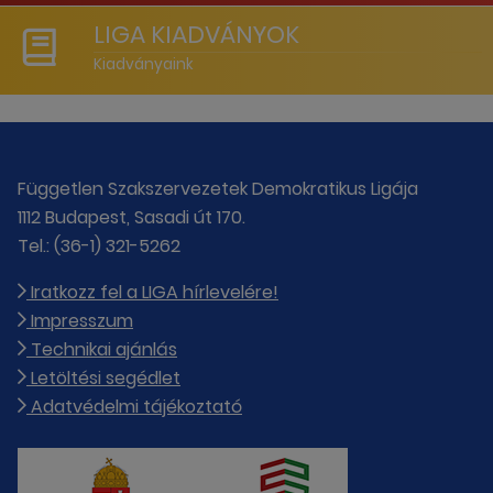
LIGA KIADVÁNYOK
Kiadványaink
Független Szakszervezetek Demokratikus Ligája
1112 Budapest, Sasadi út 170.
Tel.: (36-1) 321-5262
Iratkozz fel a LIGA hírlevelére!
Impresszum
Technikai ajánlás
Letöltési segédlet
Adatvédelmi tájékoztató