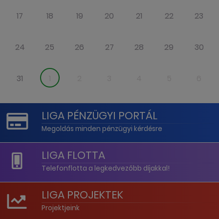
17
18
19
20
21
22
23
24
25
26
27
28
29
30
31
1
2
3
4
5
6
LIGA PÉNZÜGYI PORTÁL
Megoldás minden pénzügyi kérdésre
LIGA FLOTTA
Telefonflotta a legkedvezőbb díjakkal!
LIGA PROJEKTEK
Projektjeink