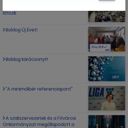
Nagyon fogynak a magyar
munkavállalók, kérdés, ez mennyire
látszik
Boldog Új Évet!
Boldog karácsonyt!
"A minimálbér referenciapont"
A szakszervezetek és a Fővárosi
Önkormányzat megállapodott a