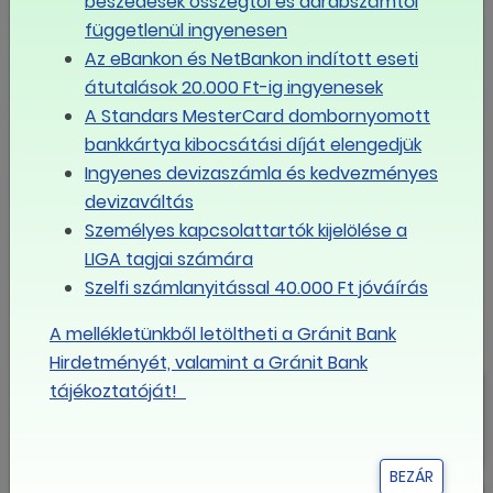
beszedések összegtől és darabszámtól
jelentős anyagi nehézséget okoz számukra.
függetlenül ingyenesen
napi.hu
Az eBankon és NetBankon indított eseti
átutalások 20.000 Ft-ig ingyenesek
NMH
ELLENŐRZÉS
MUNKAÜGYI HIVATAL
A Standars MesterCard dombornyomott
FEKETE FOGLALKOZTATÁS
bankkártya kibocsátási díját elengedjük
Ingyenes devizaszámla és kedvezményes
MEGOSZTOM FACEBOOKON
devizaváltás
Személyes kapcsolattartók kijelölése a
LINK MÁSOLÁSA
LIGA tagjai számára
Szelfi számlanyitással 40.000 Ft jóváírás
LIGA
A mellékletünkből letöltheti a Gránit Bank
Hirdetményét, valamint a Gránit Bank
Mikor érheti el az egymillió forintot
tájékoztatóját!
az átlagfizetés Magyarországon?
BEZÁR