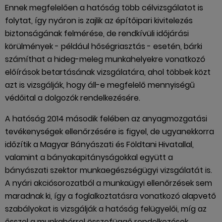
Ennek megfelelően a hatóság több célvizsgálatot is
folytat, így nyáron is zajlik az építőipari kivitelezés
biztonságának felmérése, de rendkívüli időjárási
körülmények - például hőségriasztás - esetén, bárki
számíthat a hideg-meleg munkahelyekre vonatkozó
előírások betartásának vizsgálatára, ahol többek közt
azt is vizsgálják, hogy áll-e megfelelő mennyiségű
védőital a dolgozók rendelkezésére.
A hatóság 2014 második felében az anyagmozgatási
tevékenységek ellenőrzésére is figyel, de ugyanekkorra
időzítik a Magyar Bányászati és Földtani Hivatallal,
valamint a bányakapitányságokkal együtt a
bányászati szektor munkaegészségügyi vizsgálatát is.
A nyári akciósorozatból a munkaügyi ellenőrzések sem
maradnak ki, így a foglalkoztatásra vonatkozó alapvető
szabályokat is vizsgálják a hatóság felügyelői, míg az
ősszel a munkabérrel összefüggő rendelkezések