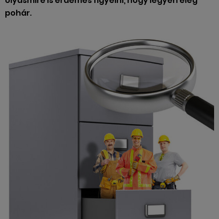
olyasmire is érdemes figyelni, hogy legyen elég
pohár.