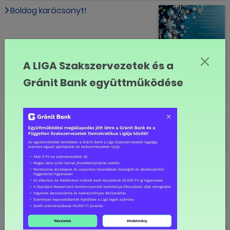
Boldog karácsonyt!
"A minimálbér referenciapont"
A LIGA Szakszervezetek és a
Gránit Bank együttműködése
A szakszervezetek és a Fővárosi
Önkormányzat megállapodott a
bérekről
Liga Szakszervezetek a
bérmegállapodásról: ebben a
helyzetben ezzel az emeléssel
elégedettek lehetnek a felek
Lényegében megszületett a