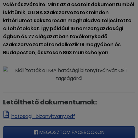
való részvételre. Mint az a csatolt dokumentumból
is kitűnik, a LIGA Szakszervezetek minden
kritériumot sokszorosan meghaladva teljesítette
a feltételeket. Így például 16 nemzetgazdasági
ágban és 77 alágazatban tevékenykedő
szakszervezettel rendelkezik 19 megyében és
Budapesten, összesen 863 munkahelyen.
Letölthető dokumentumok:
hatosagi_bizonyitvany.pdf
MEGOSZTOM FACEBOOKON