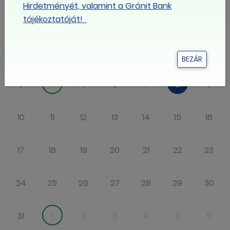
Hirdetményét, valamint a Gránit Bank
Hé
Ke
Sze
Csü
Pé
Szo
Va
tájékoztatóját!
27
28
29
30
31
1
2
BEZÁR
3
4
5
6
7
8
9
10
11
12
13
14
15
16
17
18
19
20
21
22
23
24
25
26
27
28
29
30
31
1
2
3
4
5
6