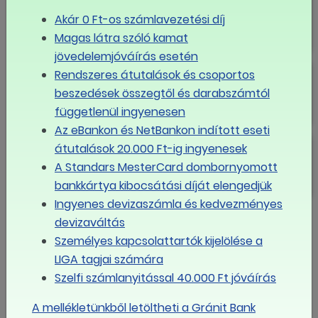
megállapodás a minimálbérről és a
Akár 0 Ft-os számlavezetési díj
garantált bérminimumról
Magas látra szóló kamat
jövedelemjóváírás esetén
Tisztújító LIGA Tanács
Rendszeres átutalások és csoportos
beszedések összegtől és darabszámtól
függetlenül ingyenesen
Az eBankon és NetBankon indított eseti
Meglepőt húzott a kormány, újra
átutalások 20.000 Ft-ig ingyenesek
nyitott a 2026-os minimálbér sorsa
A Standars MesterCard dombornyomott
bankkártya kibocsátási díját elengedjük
Ingyenes devizaszámla és kedvezményes
MÉG TÖBB
devizaváltás
Személyes kapcsolattartók kijelölése a
Eseménynaptár
LIGA tagjai számára
Szelfi számlanyitással 40.000 Ft jóváírás
augusztus
2026
A mellékletünkből letöltheti a Gránit Bank