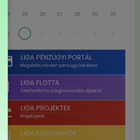
24
25
26
27
28
29
30
31
1
2
3
4
5
6
LIGA PÉNZÜGYI PORTÁL
Megoldás minden pénzügyi kérdésre
LIGA FLOTTA
Telefonflotta a legkedvezőbb díjakkal!
LIGA PROJEKTEK
Projektjeink
LIGA KIADVÁNYOK