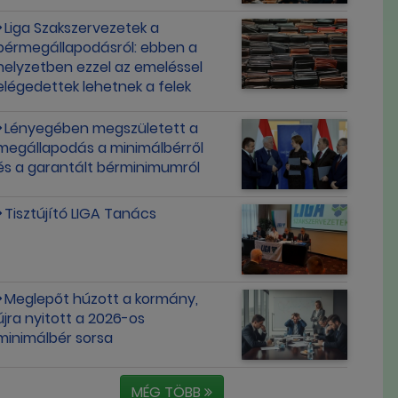
Liga Szakszervezetek a
bérmegállapodásról: ebben a
helyzetben ezzel az emeléssel
elégedettek lehetnek a felek
Lényegében megszületett a
megállapodás a minimálbérről
és a garantált bérminimumról
Tisztújító LIGA Tanács
Meglepőt húzott a kormány,
újra nyitott a 2026-os
minimálbér sorsa
MÉG TÖBB