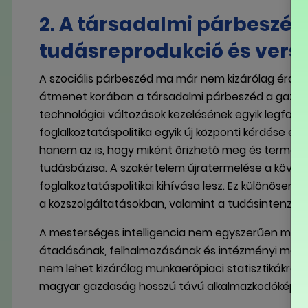
2. A társadalmi párbeszéd 
tudásreprodukció és ver
A szociális párbeszéd ma már nem kizárólag érdekképv
átmenet korában a társadalmi párbeszéd a gazdas
technológiai változások kezelésének egyik legfont
foglalkoztatáspolitika egyik új központi kérdése ez
hanem az is, hogy miként őrizhető meg és termel
tudásbázisa. A szakértelem újratermelése a követ
foglalkoztatáspolitikai kihívása lesz. Ez különösen
a közszolgáltatásokban, valamint a tudásintenzív
A mesterséges intelligencia nem egyszerűen munk
átadásának, felhalmozásának és intézményi megőrz
nem lehet kizárólag munkaerőpiaci statisztikákra v
magyar gazdaság hosszú távú alkalmazkodóképess