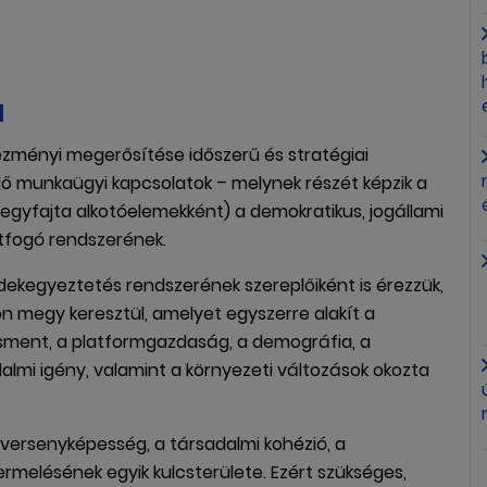
a
tézményi megerősítése időszerű és stratégiai
dő munkaügyi kapcsolatok – melynek részét képzik a
(egyfajta alkotóelemekként) a demokratikus, jogállami
átfogó rendszerének.
t érdekegyeztetés rendszerének szereplőiként is érezzük,
n megy keresztül, amelyet egyszerre alakít a
zsment, a platformgazdaság, a demográfia, a
adalmi igény, valamint a környezeti változások okozta
 versenyképesség, a társadalmi kohézió, a
rmelésének egyik kulcsterülete. Ezért szükséges,