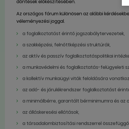
döntések előkészítésében.
Az országos fórum különösen az alábbi kérdésekbe
véleményezési joggal.
a foglalkoztatást érintő jogszabálytervezetek,
a szakképzési, felnőttképzési struktúrák,
az aktív és passzív foglalkoztatáspolitikai intézk
a munkavédelmi és foglalkoztatás-felügyeleti s
a kollektív munkaügyi viták feloldására vonat
az adó- és járulékrendszer foglalkoztatást érin
a minimálbérre, garantált bérminimumra és az 
az álláskeresési ellátások,
a társadalombiztosítási rendszerrel összefüggő