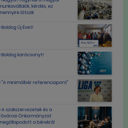
munkavállalók, kérdés, ez
mennyire látszik
Boldog Új Évet!
Boldog karácsonyt!
"A minimálbér referenciapont"
A szakszervezetek és a
Fővárosi Önkormányzat
megállapodott a bérekről