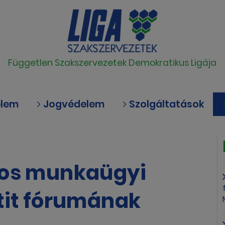
Független Szakszervezetek Demokratikus Ligája
elem
Jogvédelem
Szolgáltatások
gos munkaügyi
tit fórumának