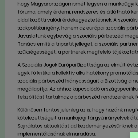
hogy Magyarországon ismét legyen a munkaügyi k
fóruma, amely érdemi, rendszeres és átlátható ker
oldal közötti valódi érdekegyeztetésnek. A szociá
szakpolitikai igény, hanem az európai szociális pá
Javaslatunk egybevág a szociális párbeszéd meger
Tanács említi a tripartit jelleget, a szociális par
szükségességét, a partnerek megfelelő tájékoztatá
A Szociális Jogok Európai Bizottsága az elmúlt év
egyik fő kritika a kollektív alku hatékony promot
szociális párbeszéd hiányosságait a Bizottság a 
megállapítja. Az ahhoz kapcsolódó országspecifikus
felszólítást tartalmaz a párbeszéd rendszerének 
Különösen fontos jelenleg az is, hogy hazánk megf
kötelezettségeit a munkajogi tárgyú irányelvek á
Sajnálatos aktualitást ad kezdeményezésünknek az
implementálásának elmaradása.