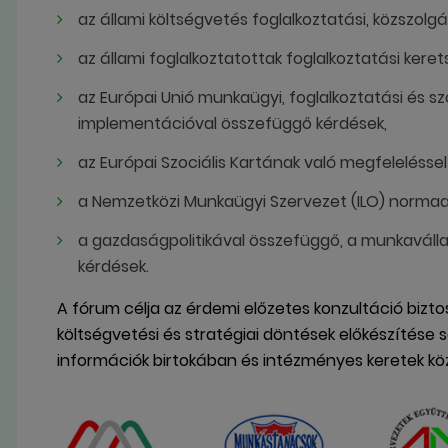
az állami költségvetés foglalkoztatási, közszolgá
az állami foglalkoztatottak foglalkoztatási keret
az Európai Unió munkaügyi, foglalkoztatási és s
implementációval összefüggő kérdések,
az Európai Szociális Kartának való megfelelésse
a Nemzetközi Munkaügyi Szervezet (ILO) normaa
a gazdaságpolitikával összefüggő, a munkavállal
kérdések.
A fórum célja az érdemi előzetes konzultáció biztos
költségvetési és stratégiai döntések előkészítése 
információk birtokában és intézményes keretek közö