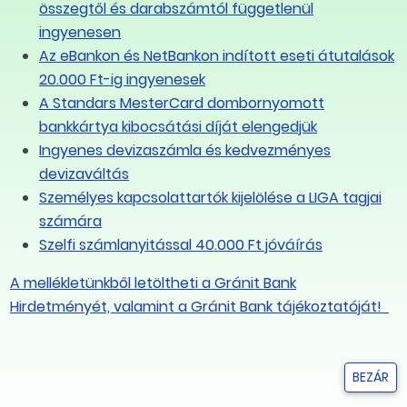
összegtől és darabszámtól függetlenül
, ahol a szociális partnerség és a hatékony szociális
ingyenesen
itikával) működnek, azok általában sikeresebbek és
Az eBankon és NetBankon indított eseti átutalások
emhogy gyengíti a versenyképességet, hanem
20.000 Ft-ig ingyenesek
i konfliktusok tárgyalásos keretben tartásának
A Standars MesterCard dombornyomott
ént a tudásalapú, innovatív és alkalmazkodó
bankkártya kibocsátási díját elengedjük
Ingyenes devizaszámla és kedvezményes
ető célja
devizaváltás
Személyes kapcsolattartók kijelölése a LIGA tagjai
i Szervezet vonatkozó egyezményei és ajánlásai
számára
mány, az országos munkáltatói érdekképviseletek és
Szelfi számlanyitással 40.000 Ft jóváírás
telével. Szakítana azzal a 2011-2026 közötti
ogy a két alrendszer teljességgel szétbontható és
A mellékletünkből letöltheti a Gránit Bank
Hirdetményét, valamint a Gránit Bank tájékoztatóját!
 javaslattevő fórumként közreműködjön a
bérpolitikát, az adó- és járulékszabályokat, a
BEZÁR
tás felügyelet és munkavédelem) érintő kormányzati