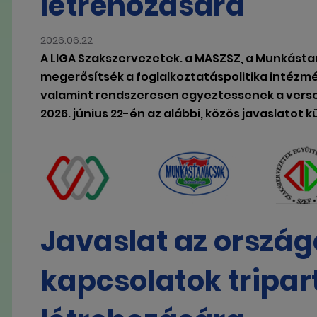
létrehozására
2026.06.22
A LIGA Szakszervezetek. a MASZSZ, a Munkástan
megerősítsék a foglalkoztatáspolitika intézm
valamint rendszeresen egyeztessenek a versen
2026. június 22-én az alábbi, közös javaslatot
Javaslat az orszá
kapcsolatok tripar