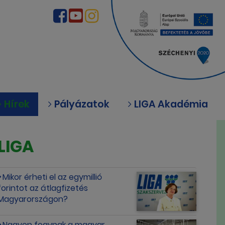
Hírek
Pályázatok
LIGA Akadémia
LIGA
Mikor érheti el az egymillió
forintot az átlagfizetés
Magyarországon?
Nagyon fogynak a magyar