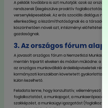
A példák továbbra is azt mutatják: azok az országok
rendszerek (kiegészülve proaktív foglalkoztatáspol
versenyképesebbek. Az erős szociális dialógus n
ellenkezőleg: a kiszámíthatóságnak és a társadalm
köszönhetően növeli azt, intézményi előfeltételek
gazdaságnak.
3. Az országos fórum alapv
A javasolt országos fórum a Nemzetközi Munkaügy
mentén tripartit elveken és módon működne: a Kor
az országos munkavállalói érdekképviseletek részvé
kormányzati korszakban követetett gyakorlattal, h
külön kezelhető.
Feladata lenne, hogy konzultatív, véleményező és
foglalkoztatást, a munkajogot, a munkaerőpiacot, a 
szakképzést, a munkaügyi igazgatást (foglalkozta