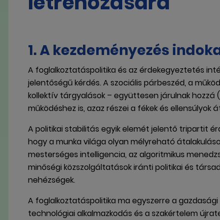
létrehozására
1. A kezdeményezés indok
A foglalkoztatáspolitika és az érdekegyeztetés in
jelentőségű kérdés. A szociális párbeszéd, a műkö
kollektív tárgyalások – együttesen járulnak hozzá 
működéshez is, azaz részei a fékek és ellensúlyok 
A politikai stabilitás egyik elemét jelentő triparti
hogy a munka világa olyan mélyreható átalakuláso
mesterséges intelligencia, az algoritmikus mened
minőségi közszolgáltatások iránti politikai és társ
nehézségek.
A foglalkoztatáspolitika ma egyszerre a gazdasági
technológiai alkalmazkodás és a szakértelem újrate