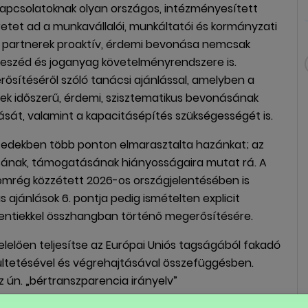
apcsolatoknak olyan országos, intézményesített
etet ad a munkavállalói, munkáltatói és kormányzati
lis partnerek proaktív, érdemi bevonása nemcsak
rbeszéd és joganyag követelményrendszere is.
ősítéséről szóló tanácsi ajánlással, amelyben a
tnerek időszerű, érdemi, szisztematikus bevonásának
sát, valamint a kapacitásépítés szükségességét is.
tizedekben több ponton elmarasztalta hazánkat; az
álásának, támogatásának hiányosságaira mutat rá. A
nemrég közzétett 2026-os országjelentésében is
 ajánlások 6. pontja pedig ismételten explicit
fentiekkel összhangban történő megerősítésére.
elelően teljesítse az Európai Uniós tagságából fakadó
tültetésével és végrehajtásával összefüggésben.
 ún. „bértranszparencia irányelv”