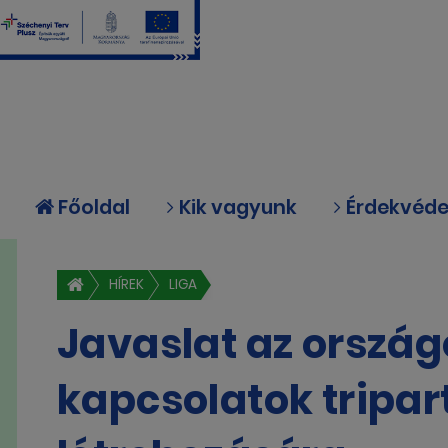
Főoldal
Kik vagyunk
Érdekvéd
HÍREK
LIGA
Javaslat az orszá
kapcsolatok tripar