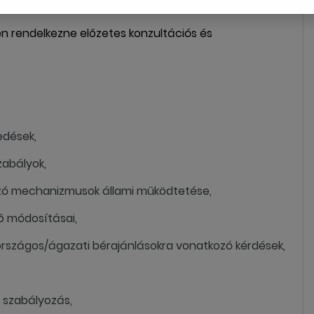
n rendelkezne előzetes konzultációs és
edések,
zabályok,
kozó mechanizmusok állami működtetése,
tő módosításai,
országos/ágazati bérajánlásokra vonatkozó kérdések,
 szabályozás,