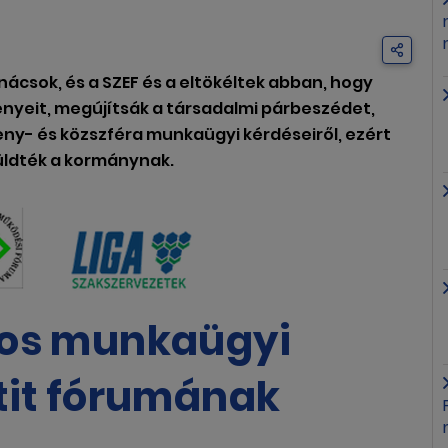
ácsok, és a SZEF és a eltökéltek abban, hogy
ényeit, megújítsák a társadalmi párbeszédet,
y- és közszféra munkaügyi kérdéseiről, ezért
 küldték a kormánynak.
gos munkaügyi
tit fórumának