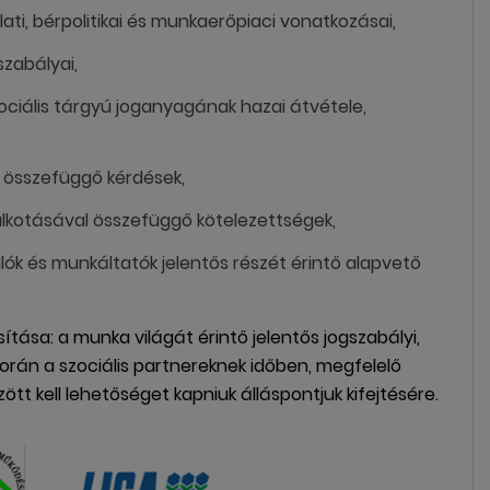
lati, bérpolitikai és munkaerőpiaci vonatkozásai,
szabályai,
zociális tárgyú joganyagának hazai átvétele,
l összefüggő kérdések,
lkotásával összefüggő kötelezettségek,
ók és munkáltatók jelentős részét érintő alapvető
ítása: a munka világát érintő jelentős jogszabályi,
során a szociális partnereknek időben, megfelelő
tt kell lehetőséget kapniuk álláspontjuk kifejtésére.