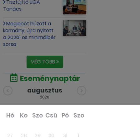
Tisztújító LIGA
Tanács
Meglepőt húzott a
kormány, újra nyitott
a 2026-os minimálbér
sorsa
MÉG TÖBB
Eseménynaptár
augusztus
2026
Hé
Ke
Sze
Csü
Pé
Szo
Va
27
28
29
30
31
1
2