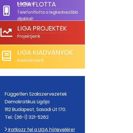
LIGA FLOTTA
kérdésre
Telefonflotta a legkedvezőbb
díjakkal!
LIGA PROJEKTEK
Projektjeink
LIGA KIADVÁNYOK
Kiadványaink
Független Szakszervezetek
Demokratikus Ligája
1112 Budapest, Sasadi út 170.
Tel.: (36-1) 321-5262
Iratkozz fel a LIGA hírlevelére!