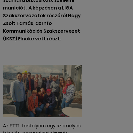
számára biztosított szellemi
muníciót. A képzésen a LIGA
Szakszervezetek részéről Nagy
Zsolt Tamás, az Info
Kommunikációs Szakszervezet
(IKSZ) Elnöke vett részt.
Az ETT1 tanfolyam egy személyes