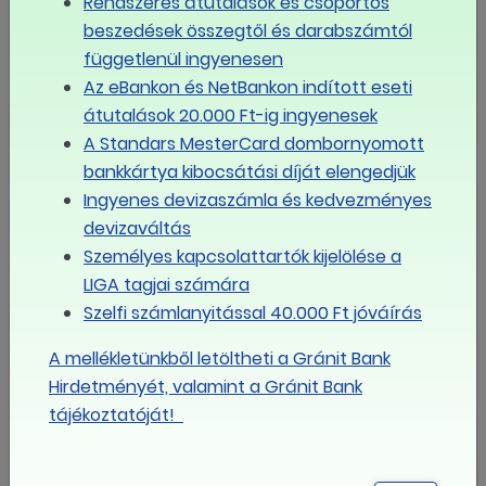
Rendszeres átutalások és csoportos
sokszínűségből fakadó eltérő
beszedések összegtől és darabszámtól
tapasztalatok nem akadályt,
függetlenül ingyenesen
hanem erőforrást jelentettek a
Az eBankon és NetBankon indított eseti
közös fejlődés során. A training
átutalások 20.000 Ft-ig ingyenesek
nyelve Angol és francia volt
A Standars MesterCard dombornyomott
szinkron tolmácsok segítségével
bankkártya kibocsátási díját elengedjük
biztosítva a nyelvek közötti hídat.
Ingyenes devizaszámla és kedvezményes
devizaváltás
Az ETT1 képzést a franciaországi
Személyes kapcsolattartók kijelölése a
Lille-i Egyetem akkreditálta. Az
LIGA tagjai számára
ETT1 programban való részvétel
Szelfi számlanyitással 40.000 Ft jóváírás
nemcsak szakmai fejlődést
jelentett, hanem lehetőséget
A mellékletünkből letöltheti a Gránit Bank
adott arra is, hogy európai szinten
Hirdetményét, valamint a Gránit Bank
építsünk kapcsolatokat,
tájékoztatóját!
megismerjük más országok
szakszervezeti gyakorlatait,
átültessük azt hazai