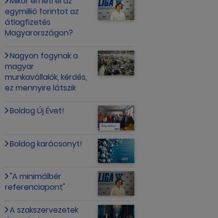
Mikor érheti el az
egymillió forintot az
átlagfizetés
Magyarországon?
Nagyon fogynak a
magyar
munkavállalók, kérdés,
ez mennyire látszik
Boldog Új Évet!
Boldog karácsonyt!
"A minimálbér
referenciapont"
A szakszervezetek