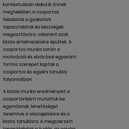
kontextusban alakul ki. Ennek
megfelelően a csoportos
feladatok a gyakorlati
tapasztalatok és készségek
megosztására, valamint azok
közös értelmezésére épültek. A
csoportos munka során a
motivációi és elvárásai egyaránt
fontos szerepet kaptak a
csoportos és egyéni tanulási
folyamatban.
A közös munka eredményeit a
csoportonként mutattuk be
egymásnak, lehetőséget
teremtve a visszajelzésre és a
közös tanulásra. A megszerzett
tapasztalatok a tudás, az egyéni