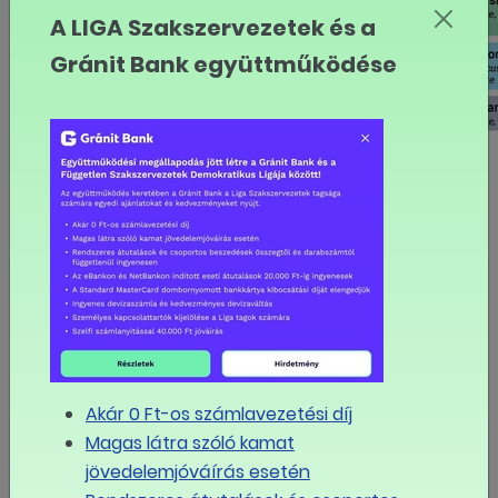
A LIGA Szakszervezetek és a
Gránit Bank együttműködése
A képzés egésze egy olyan
kollektív tanulási térként
működött, amelyben a résztvevők
nyitottsága, befogadása és
egymás iránti tisztelete
meghatározó szerepet játszott. A
feladatok tanulóközpontúak és
cselekvésorientáltak voltak,
Akár 0 Ft-os számlavezetési díj
amelyek egy transznacionális,
Magas látra szóló kamat
multikulturális környezetben
jövedelemjóváírás esetén
valósultak meg. A társadalmi