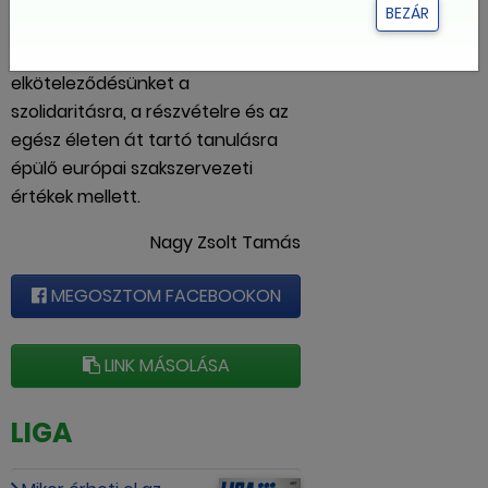
BEZÁR
szakszervezeti mozgalmunkba,
valamint megerősítsük
elköteleződésünket a
szolidaritásra, a részvételre és az
egész életen át tartó tanulásra
épülő európai szakszervezeti
értékek mellett.
Nagy Zsolt Tamás
MEGOSZTOM FACEBOOKON
LINK MÁSOLÁSA
LIGA