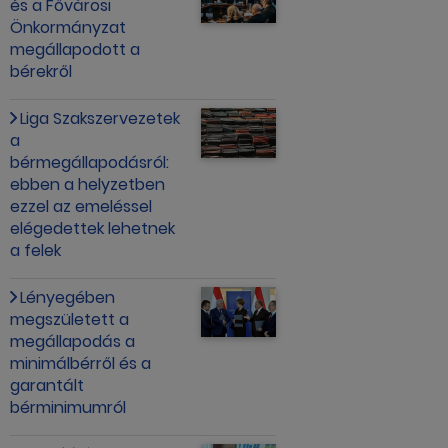
és a Fővárosi
Önkormányzat
megállapodott a
bérekről
Liga Szakszervezetek
a
bérmegállapodásról:
ebben a helyzetben
ezzel az emeléssel
elégedettek lehetnek
a felek
Lényegében
megszületett a
megállapodás a
minimálbérről és a
garantált
bérminimumról