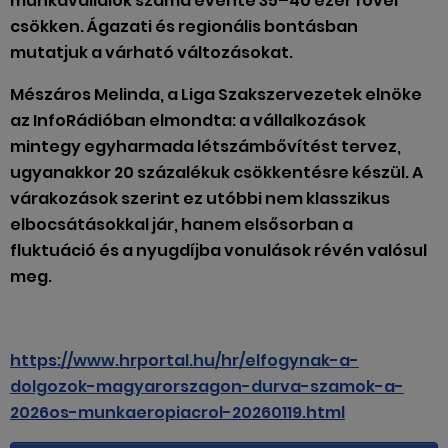
munkavállalók száma évente 35–40 ezer fővel
csökken. Ágazati és regionális bontásban
mutatjuk a várható változásokat.
Mészáros Melinda, a Liga Szakszervezetek elnöke
az InfoRádióban elmondta: a vállalkozások
mintegy egyharmada létszámbővítést tervez,
ugyanakkor 20 százalékuk csökkentésre készül. A
várakozások szerint ez utóbbi nem klasszikus
elbocsátásokkal jár, hanem elsősorban a
fluktuáció és a nyugdíjba vonulások révén valósul
meg.
https://www.hrportal.hu/hr/elfogynak-a-
dolgozok-magyarorszagon-durva-szamok-a-
2026os-munkaeropiacrol-20260119.html