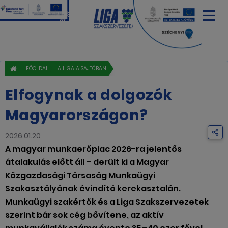
FŐOLDAL
A LIGA A SAJTÓBAN
Elfogynak a dolgozók
Magyarországon?
2026.01.20
A magyar munkaerőpiac 2026-ra jelentős
átalakulás előtt áll – derült ki a Magyar
Közgazdasági Társaság Munkaügyi
Szakosztályának évindító kerekasztalán.
Munkaügyi szakértők és a Liga Szakszervezetek
szerint bár sok cég bővítene, az aktív