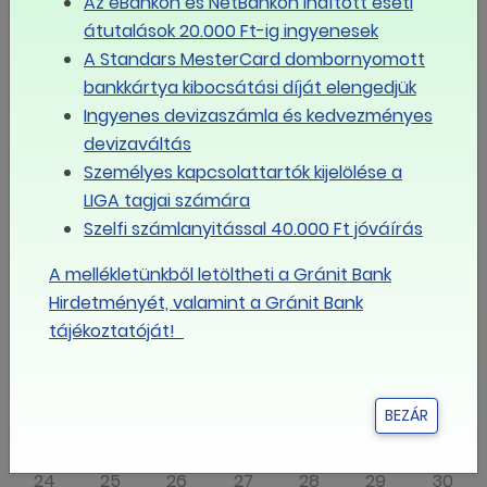
Eseménynaptár
Az eBankon és NetBankon indított eseti
átutalások 20.000 Ft-ig ingyenesek
augusztus
A Standars MesterCard dombornyomott
2026
bankkártya kibocsátási díját elengedjük
Ingyenes devizaszámla és kedvezményes
Hé
Ke
Sze
Csü
Pé
Szo
Va
devizaváltás
Személyes kapcsolattartók kijelölése a
LIGA tagjai számára
27
28
29
30
31
1
2
Szelfi számlanyitással 40.000 Ft jóváírás
3
4
5
6
7
8
9
A mellékletünkből letöltheti a Gránit Bank
Hirdetményét, valamint a Gránit Bank
tájékoztatóját!
10
11
12
13
14
15
16
17
18
19
20
21
22
23
BEZÁR
24
25
26
27
28
29
30