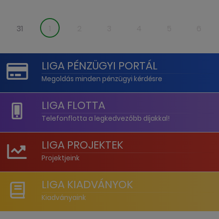
31
1
2
3
4
5
6
LIGA PÉNZÜGYI PORTÁL
Megoldás minden pénzügyi kérdésre
LIGA FLOTTA
Telefonflotta a legkedvezőbb díjakkal!
LIGA PROJEKTEK
Projektjeink
LIGA KIADVÁNYOK
Kiadványaink