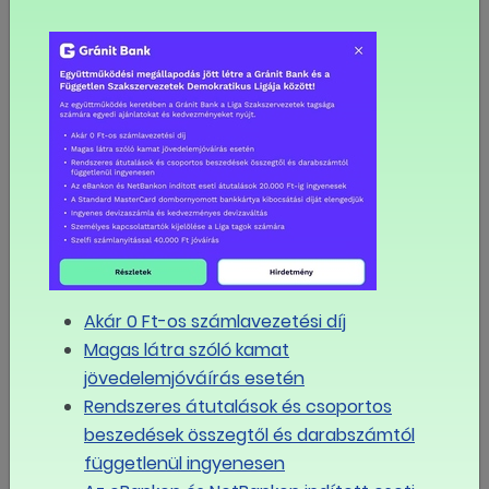
Magyarországon a munkáltató bármilyen hőségben
dolgoztathat
8,5 órán át sztrájkoltak a szegedi fejlesztők is
A Deutsche Telekom ITTC Hungary négy helyszínén
sztrájkoltak a dolgozók
Kiderült, ki vezeti mostantól a LIGA Szakszervezeteket
Javaslat az országos munkaügyi kapcsolatok tripartit
fórumának létrehozására
Akár 0 Ft-os számlavezetési díj
Magas látra szóló kamat
Visszatérne a szociális párbeszéd: állandó munkaügyi
fórum létrehozását javasolják a szakszervezetek
jövedelemjóváírás esetén
Rendszeres átutalások és csoportos
beszedések összegtől és darabszámtól
MÉG TÖBB
függetlenül ingyenesen