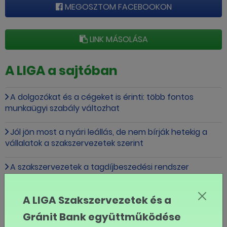
MEGOSZTOM FACEBOOKON
LINK MÁSOLÁSA
A LIGA a sajtóban
A dolgozókat és a cégeket is érinti: több fontos
munkaügyi szabály változhat
Jól jön most a nyári leállás, de nem bírják hetekig a
vállalatok a szakszervezetek szerint
A szakszervezetek a tagdíjbeszedési rendszer
visszaállítását kérik a kormánytól
A LIGA Szakszervezetek és a
Öt szakszervezeti szövetség írt levelet a
miniszterelnöknek
Gránit Bank együttműködése