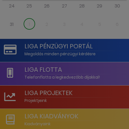
24
25
26
27
28
29
30
31
1
2
3
4
5
6
LIGA PÉNZÜGYI PORTÁL
Megoldás minden pénzügyi kérdésre
LIGA FLOTTA
Telefonflotta a legkedvezőbb díjakkal!
LIGA PROJEKTEK
Projektjeink
LIGA KIADVÁNYOK
Kiadványaink