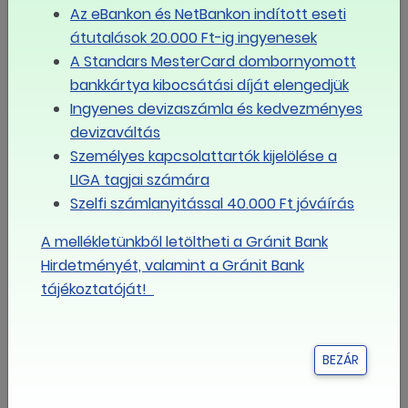
Az eBankon és NetBankon indított eseti
Eseménynaptár
átutalások 20.000 Ft-ig ingyenesek
augusztus
A Standars MesterCard dombornyomott
2026
bankkártya kibocsátási díját elengedjük
Ingyenes devizaszámla és kedvezményes
devizaváltás
Hé
Ke
Sze
Csü
Pé
Szo
Va
Személyes kapcsolattartók kijelölése a
LIGA tagjai számára
27
28
29
30
31
1
2
Szelfi számlanyitással 40.000 Ft jóváírás
A mellékletünkből letöltheti a Gránit Bank
3
4
5
6
7
8
9
Hirdetményét, valamint a Gránit Bank
tájékoztatóját!
10
11
12
13
14
15
16
BEZÁR
17
18
19
20
21
22
23