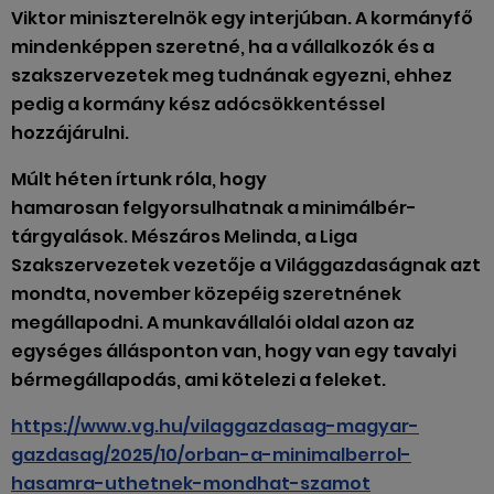
Viktor miniszterelnök egy interjúban. A kormányfő
mindenképpen szeretné, ha a vállalkozók és a
szakszervezetek meg tudnának egyezni, ehhez
pedig a kormány kész adócsökkentéssel
hozzájárulni.
Múlt héten írtunk róla, hogy
hamarosan felgyorsulhatnak a minimálbér-
tárgyalások. Mészáros Melinda, a Liga
Szakszervezetek vezetője a Világgazdaságnak azt
mondta, november közepéig szeretnének
megállapodni. A munkavállalói oldal azon az
egységes állásponton van, hogy van egy tavalyi
bérmegállapodás, ami kötelezi a feleket.
https://www.vg.hu/vilaggazdasag-magyar-
gazdasag/2025/10/orban-a-minimalberrol-
hasamra-uthetnek-mondhat-szamot