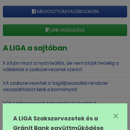
MEGOSZTOM FACEBOOKON
LINK MÁSOLÁSA
A LIGA a sajtóban
Jól jön most a nyári leállás, de nem bírják hetekig a
vállalatok a szakszervezetek szerint
A szakszervezetek a tagdíjbeszedési rendszer
visszaállítását kérik a kormánytól
Öt szakszervezeti szövetség írt levelet a
miniszterelnöknek
A LIGA Szakszervezetek és a
Magyarországon a munkáltató bármilyen hőségben
Gránit Bank együttműködése
dolgoztathat