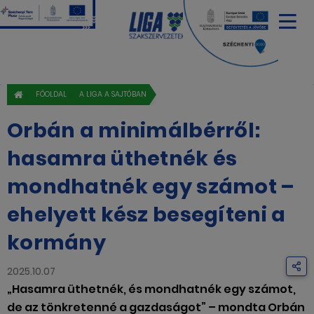
FŐOLDAL
A LIGA A SAJTÓBAN
Orbán a minimálbérről:
hasamra üthetnék és
mondhatnék egy számot –
ehelyett kész besegíteni a
kormány
2025.10.07
„Hasamra üthetnék, és mondhatnék egy számot,
de az tönkretenné a gazdaságot” – mondta Orbán