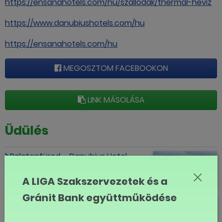
https://ensanahotels.com/hu/szallodak/thermal-heviz
https://www.danubiushotels.com/hu
https://ensanahotels.com/hu
MEGOSZTOM FACEBOOKON
LINK MÁSOLÁSA
Üdülés
Balatonfüred – Danubius Hotel
Annabella *** Superior
A LIGA Szakszervezetek és a
Gránit Bank együttműködése
Balatonfüred – Danubius Hotel
Marina *** Superior