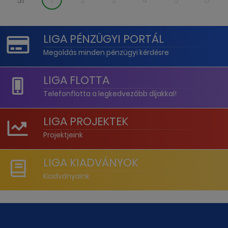
31
1
2
3
4
5
6
LIGA PÉNZÜGYI PORTÁL
Megoldás minden pénzügyi kérdésre
LIGA FLOTTA
Telefonflotta a legkedvezőbb díjakkal!
LIGA PROJEKTEK
Projektjeink
LIGA KIADVÁNYOK
Kiadványaink