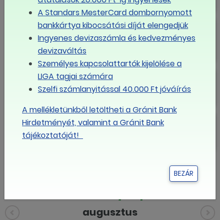
A Standars MesterCard dombornyomott
Budapest – Grand
bankkártya kibocsátási díját elengedjük
Margitsziget**** Superior
Ingyenes devizaszámla és kedvezményes
devizaváltás
Személyes kapcsolattartók kijelölése a
Budapest – Hilton Budapest
LIGA tagjai számára
Szelfi számlanyitással 40.000 Ft jóváírás
A mellékletünkből letöltheti a Gránit Bank
Budapest – Radisson Blu Béke
Hirdetményét, valamint a Gránit Bank
Hotel **** Superior
tájékoztatóját!
MÉG TÖBB
BEZÁR
Eseménynaptár
augusztus