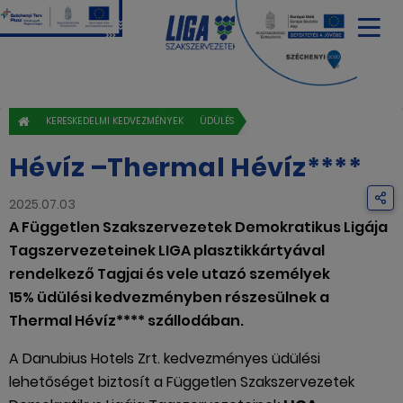
KERESKEDELMI KEDVEZMÉNYEK
ÜDÜLÉS
Hévíz –Thermal Hévíz****
2025.07.03
A Független Szakszervezetek Demokratikus Ligája
Tagszervezeteinek LIGA plasztikkártyával
rendelkező Tagjai és vele utazó személyek
15% üdülési kedvezményben részesülnek a
Thermal Hévíz**** szállodában.
A Danubius Hotels Zrt. kedvezményes üdülési
lehetőséget biztosít a Független Szakszervezetek