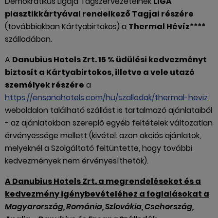
Demokratikus Ligája Tagszervezeteinek
LIGA
plasztikkártyával rendelkező Tagjai részére
(továbbiakban Kártyabirtokos) a
Thermal Hévíz****
szállodában.
A
Danubius Hotels Zrt. 15 % üdülési kedvezményt
biztosít a Kártyabirtokos, illetve a vele utazó
személyek részére
a
https://ensanahotels.com/hu/szallodak/thermal-heviz
weboldalon található szállást is tartalmazó ajánlataiból
- az ajánlatokban szereplő egyéb feltételek változatlan
érvényessége mellett (kivétel: azon akciós ajánlatok,
melyeknél a Szolgáltató feltüntette, hogy további
kedvezmények nem érvényesíthetők).
A Danubius Hotels Zrt. a megrendeléseket és a
kedvezmény igénybevételéhez a foglalásokat a
Magyarország, Románia, Szlovákia, Csehország,