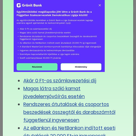
Budapest – Danubius Hotel Arena
Budapest – Danubius Hotel Astoria
City Center ****
Budapest – Danubius Hotel
Erzsébet City Center ***
Akár 0 Ft-os számlavezetési díj
Magas látra szóló kamat
Budapest – Danubius Hotel Helia
jövedelemjóváírás esetén
****
Rendszeres átutalások és csoportos
beszedések összegtől és darabszámtól
függetlenül ingyenesen
Budapest – Danubius Hotel
Az eBankon és NetBankon indított eseti
Hungaria ****
átutalások 20.000 Ft-ig ingyenesek