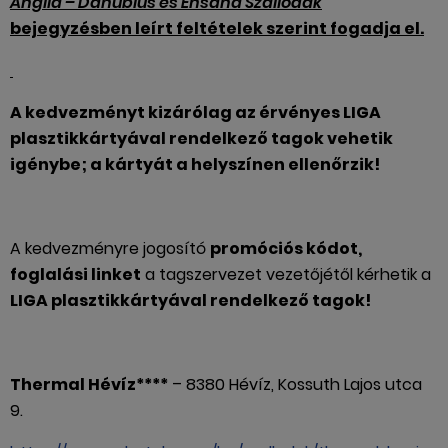
Anglia – Danubius és Ensana Szállodák
bejegyzésben leírt feltételek szerint fogadja el.
A kedvezményt kizárólag az érvényes LIGA
plasztikkártyával rendelkező tagok vehetik
igénybe; a kártyát a helyszínen ellenőrzik!
A kedvezményre jogosító
promóciós kódot,
foglalási linket
a tagszervezet vezetőjétől kérhetik a
LIGA plasztikkártyával rendelkező tagok!
Thermal Hévíz****
– 8380 Hévíz, Kossuth Lajos utca
9.