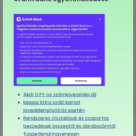
Balatonfüred – Danubius Hotel
Marina *** Superior
Budapest – Danubius Hotel Arena
Budapest – Danubius Hotel Astoria
City Center ****
Akár 0 Ft-os számlavezetési díj
Budapest – Danubius Hotel
Magas látra szóló kamat
Erzsébet City Center ***
jövedelemjóváírás esetén
Rendszeres átutalások és csoportos
Budapest – Danubius Hotel Helia
beszedések összegtől és darabszámtól
****
függetlenül ingyenesen