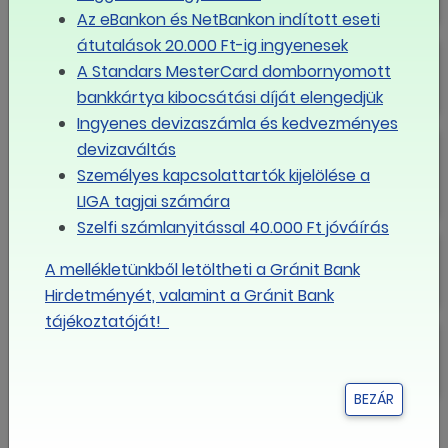
Az eBankon és NetBankon indított eseti
átutalások 20.000 Ft-ig ingyenesek
Budapest – Danubius Hotel
A Standars MesterCard dombornyomott
Hungaria ****
bankkártya kibocsátási díját elengedjük
Ingyenes devizaszámla és kedvezményes
Budapest – Grand
devizaváltás
Margitsziget**** Superior
Személyes kapcsolattartók kijelölése a
LIGA tagjai számára
Szelfi számlanyitással 40.000 Ft jóváírás
Budapest – Hilton Budapest
A mellékletünkből letöltheti a Gránit Bank
Hirdetményét, valamint a Gránit Bank
tájékoztatóját!
Budapest – Radisson Blu Béke
Hotel **** Superior
BEZÁR
MÉG TÖBB