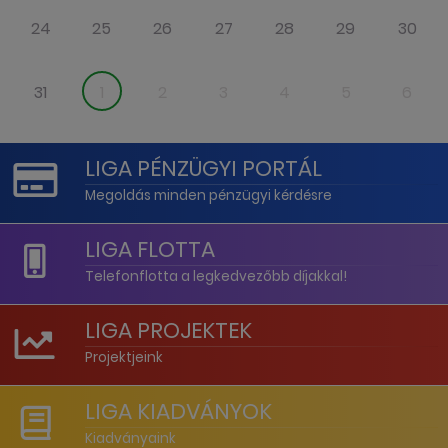
24
25
26
27
28
29
30
31
1
2
3
4
5
6
LIGA PÉNZÜGYI PORTÁL
Megoldás minden pénzügyi kérdésre
LIGA FLOTTA
Telefonflotta a legkedvezőbb díjakkal!
LIGA PROJEKTEK
Projektjeink
LIGA KIADVÁNYOK
Kiadványaink