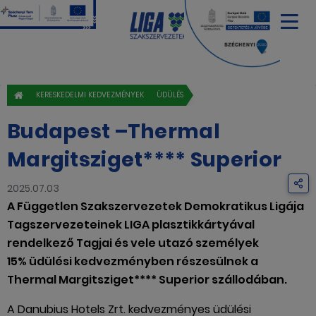
KERESKEDELMI KEDVEZMÉNYEK
ÜDÜLÉS
Budapest –Thermal
Margitsziget**** Superior
2025.07.03
A Független Szakszervezetek Demokratikus Ligája
Tagszervezeteinek LIGA plasztikkártyával
rendelkező Tagjai és vele utazó személyek
15% üdülési kedvezményben részesülnek a
Thermal Margitsziget**** Superior szállodában.
A Danubius Hotels Zrt. kedvezményes üdülési