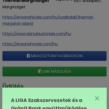
Thermal Margitsziget
- 1007 Budapest,
Margitsziget
https://ensanahotels.com/hu/szallodak/thermal-
margaret-island
https://www.danubiushotels.com/hu
https://ensanahotels.com/hu
MEGOSZTOM FACEBOOKON
LINK MÁSOLÁSA
Üdülés
Balatonfüred – Danubius Hotel
A LIGA Szakszervezetek és a
Annabella *** Superior
Gránit Bank együttműködése