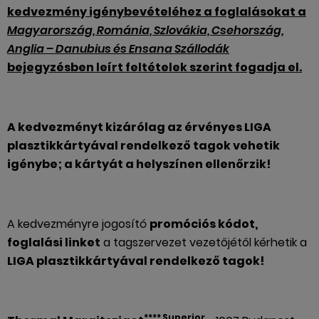
kedvezmény igénybevételéhez a foglalásokat a
Magyarország, Románia, Szlovákia, Csehország,
Anglia – Danubius és Ensana Szállodák
bejegyzésben leírt feltételek szerint fogadja el.
A kedvezményt kizárólag az érvényes LIGA
plasztikkártyával rendelkező tagok vehetik
igénybe; a kártyát a helyszínen ellenőrzik!
A kedvezményre jogosító
promóciós kódot,
foglalási linket
a tagszervezet vezetőjétől kérhetik a
LIGA plasztikkártyával rendelkező tagok!
**** Superior