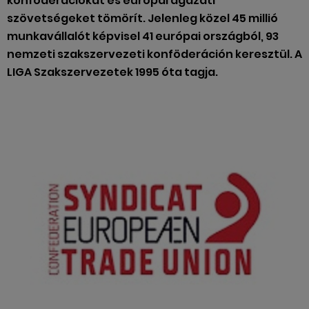
konföderációkat és európai ágazati
szövetségeket tömörít. Jelenleg közel 45 millió
munkavállalót képvisel 41 európai országból, 93
nemzeti szakszervezeti konföderáción keresztül. A
LIGA Szakszervezetek 1995 óta tagja.