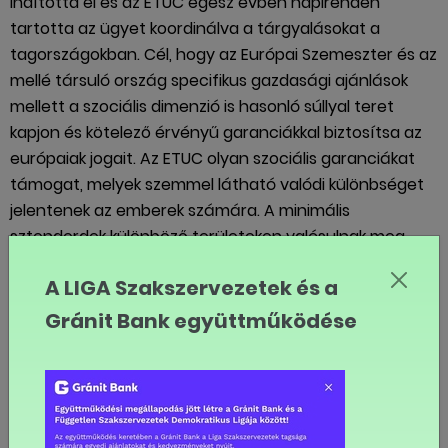
indította el és az ETUC egész évben napirenden
tartotta az ügyet koordinálva a tárgyalásokat a
tagországokban. Cél, hogy az Európai Szemeszter és az
mellé társuló ország specifikus gazdasági ajánlások
mellett a szociális dimenzió is hasonló súllyal teret
kapjon és kötelező érvényű garanciákkal biztosítsa az
európaiak jogait. Az ETUC olyan szociális garanciákat
támogat, melyek szemmel látható valódi különbséget
jelentenek az emberek számára. A minimális
sztenderdek különböző területeken valósulnak meg,
mint pl. a nyugdíj és a szociális ellátás területén. A
A LIGA Szakszervezetek és a
szegénység leküzdése érdekében pedig megvizsgálják
a minimálbér mellett a minimális jövedelem/ bevétel
Gránit Bank együttműködése
kérdését is. A magyar résztvevők a tárgyalások alatt
hangsúlyozták, hogy az SZJEP ne csak az eurózónára,
hanem Európa egészére vonatkozzon.
A digitalizáció és a klímaváltozás témái szintén teret