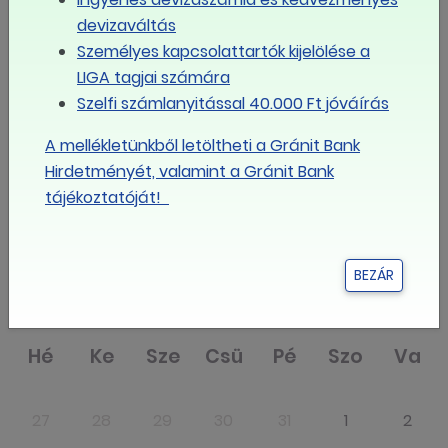
devizaváltás
Az ETUC Végrehajtó Bizottsága évente négyszer
Személyes kapcsolattartók kijelölése a
ülésezik.
LIGA tagjai számára
Szelfi számlanyitással 40.000 Ft jóváírás
MEGOSZTOM FACEBOOKON
A mellékletünkből letöltheti a Gránit Bank
Hirdetményét, valamint a Gránit Bank
LINK MÁSOLÁSA
tájékoztatóját!
Eseménynaptár
augusztus
BEZÁR
2026
Hé
Ke
Sze
Csü
Pé
Szo
Va
27
28
29
30
31
1
2