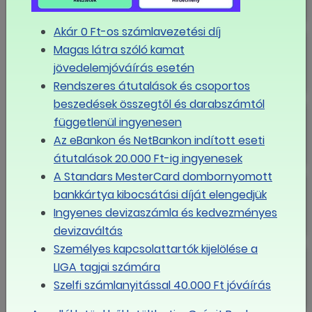
Akár 0 Ft-os számlavezetési díj
Boldog karácsonyt!
Magas látra szóló kamat
jövedelemjóváírás esetén
Rendszeres átutalások és csoportos
beszedések összegtől és darabszámtól
"A minimálbér referenciapont"
függetlenül ingyenesen
Az eBankon és NetBankon indított eseti
átutalások 20.000 Ft-ig ingyenesek
A Standars MesterCard dombornyomott
A szakszervezetek és a Fővárosi
bankkártya kibocsátási díját elengedjük
Önkormányzat megállapodott a
bérekről
Ingyenes devizaszámla és kedvezményes
devizaváltás
Személyes kapcsolattartók kijelölése a
Liga Szakszervezetek a
LIGA tagjai számára
bérmegállapodásról: ebben a
helyzetben ezzel az emeléssel
Szelfi számlanyitással 40.000 Ft jóváírás
elégedettek lehetnek a felek