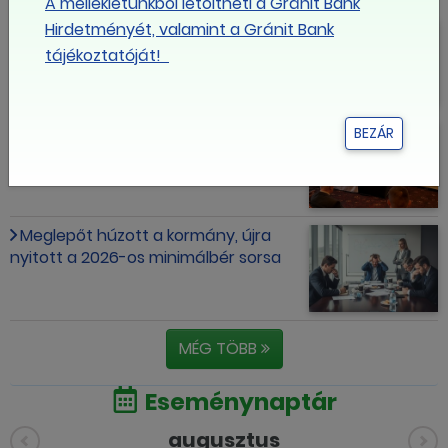
A mellékletünkből letöltheti a Gránit Bank
Lényegében megszületett a
Hirdetményét, valamint a Gránit Bank
megállapodás a minimálbérről és a
tájékoztatóját!
garantált bérminimumról
Tisztújító LIGA Tanács
BEZÁR
Meglepőt húzott a kormány, újra
nyitott a 2026-os minimálbér sorsa
MÉG TÖBB
Eseménynaptár
augusztus