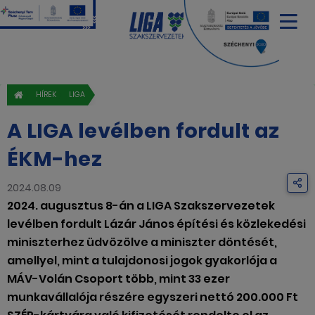
HÍREK
LIGA
A LIGA levélben fordult az
ÉKM-hez
2024.08.09
2024. augusztus 8-án a LIGA Szakszervezetek
levélben fordult Lázár János építési és közlekedési
miniszterhez üdvözölve a miniszter döntését,
amellyel, mint a tulajdonosi jogok gyakorlója a
MÁV-Volán Csoport több, mint 33 ezer
munkavállalója részére egyszeri nettó 200.000 Ft