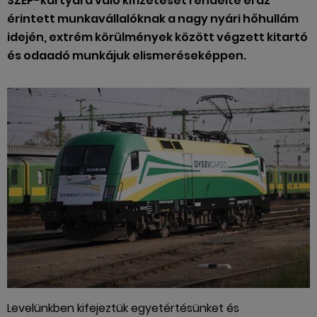
SZÉP-kártyára való kifizetését rendelte el az
érintett munkavállalóknak a nagy nyári hőhullám
idején, extrém körülmények között végzett kitartó
és odaadó munkájuk elismeréseképpen.
Levelünkben kifejeztük egyetértésünket és