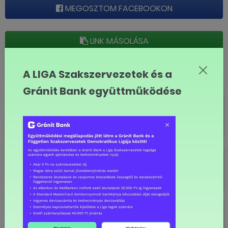
MEGOSZTOM FACEBOOKON
LINK MÁSOLÁSA
LIGA
A LIGA Szakszervezetek és a
Gránit Bank együttműködése
Mikor érheti el az egymillió forintot
az átlagfizetés Magyarországon?
Nagyon fogynak a magyar
munkavállalók, kérdés, ez mennyire
látszik
Boldog Új Évet!