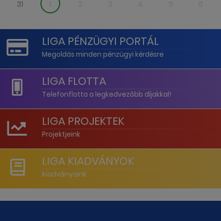
31
1
2
3
4
5
6
LIGA PÉNZÜGYI PORTÁL
Megoldás minden pénzügyi kérdésre
LIGA FLOTTA
Telefonflotta a legkedvezőbb díjakkal!
LIGA PROJEKTEK
Projektjeink
LIGA KIADVÁNYOK
Kiadványaink