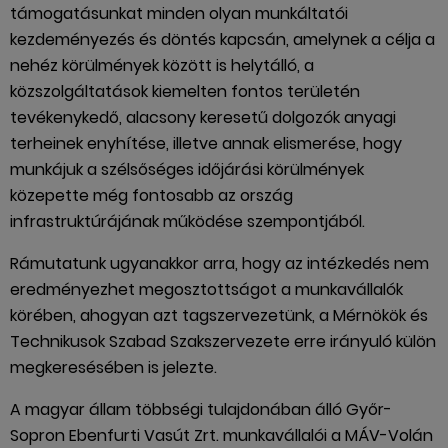
támogatásunkat minden olyan munkáltatói
kezdeményezés és döntés kapcsán, amelynek a célja a
nehéz körülmények között is helytálló, a
közszolgáltatások kiemelten fontos területén
tevékenykedő, alacsony keresetű dolgozók anyagi
terheinek enyhítése, illetve annak elismerése, hogy
munkájuk a szélsőséges időjárási körülmények
közepette még fontosabb az ország
infrastruktúrájának működése szempontjából.
Rámutatunk ugyanakkor arra, hogy az intézkedés nem
eredményezhet megosztottságot a munkavállalók
körében, ahogyan azt tagszervezetünk, a Mérnökök és
Technikusok Szabad Szakszervezete erre irányuló külön
megkeresésében is jelezte.
A magyar állam többségi tulajdonában álló Győr-
Sopron Ebenfurti Vasút Zrt. munkavállalói a MÁV-Volán