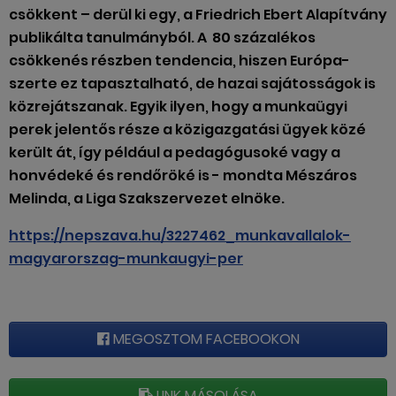
csökkent – derül ki egy, a Friedrich Ebert Alapítvány
publikálta tanulmányból. A 80 százalékos
csökkenés részben tendencia, hiszen Európa-
szerte ez tapasztalható, de hazai sajátosságok is
közrejátszanak. Egyik ilyen, hogy a munkaügyi
perek jelentős része a közigazgatási ügyek közé
került át, így például a pedagógusoké vagy a
honvédeké és rendőröké is - mondta Mészáros
Melinda, a Liga Szakszervezet elnöke.
https://nepszava.hu/3227462_munkavallalok-
magyarorszag-munkaugyi-per
MEGOSZTOM FACEBOOKON
LINK MÁSOLÁSA