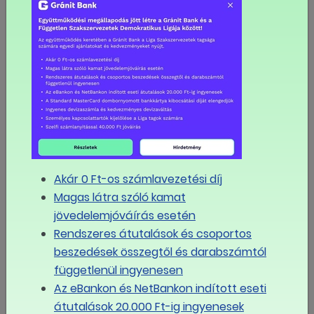
sztrájkoltak a dolgozók
Kiderült, ki vezeti mostantól a LIGA Szakszervezeteket
Javaslat az országos munkaügyi kapcsolatok tripartit
fórumának létrehozására
Visszatérne a szociális párbeszéd: állandó munkaügyi
fórum létrehozását javasolják a szakszervezetek
Új társadalmi párbeszédet követelnek a
Akár 0 Ft-os számlavezetési díj
szakszervezetek a kormánytól
Magas látra szóló kamat
jövedelemjóváírás esetén
MÉG TÖBB
Rendszeres átutalások és csoportos
beszedések összegtől és darabszámtól
Eseménynaptár
függetlenül ingyenesen
augusztus
Az eBankon és NetBankon indított eseti
2026
átutalások 20.000 Ft-ig ingyenesek