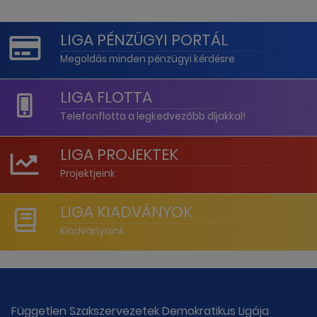
LIGA PÉNZÜGYI PORTÁL
Megoldás minden pénzügyi kérdésre
LIGA FLOTTA
Telefonflotta a legkedvezőbb díjakkal!
LIGA PROJEKTEK
Projektjeink
LIGA KIADVÁNYOK
Kiadványaink
Független Szakszervezetek Demokratikus Ligája