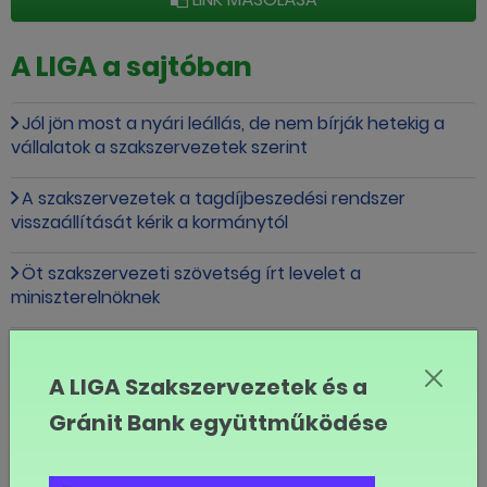
A LIGA a sajtóban
Jól jön most a nyári leállás, de nem bírják hetekig a
vállalatok a szakszervezetek szerint
A szakszervezetek a tagdíjbeszedési rendszer
visszaállítását kérik a kormánytól
Öt szakszervezeti szövetség írt levelet a
miniszterelnöknek
Magyarországon a munkáltató bármilyen hőségben
dolgoztathat
A LIGA Szakszervezetek és a
Gránit Bank együttműködése
8,5 órán át sztrájkoltak a szegedi fejlesztők is
A Deutsche Telekom ITTC Hungary négy helyszínén