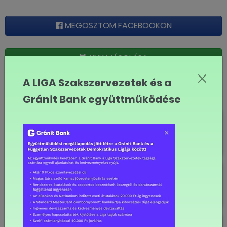
MEGOSZTOM FACEBOOKON
LINK MÁSOLÁSA
A LIGA Szakszervezetek és a
LIGA
Gránit Bank együttműködése
Mikor érheti el az egymillió forintot
az átlagfizetés Magyarországon?
Nagyon fogynak a magyar
munkavállalók, kérdés, ez mennyire
látszik
Boldog Új Évet!