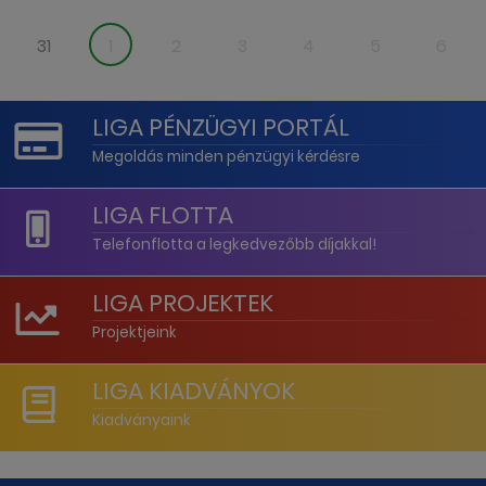
31
1
2
3
4
5
6
LIGA PÉNZÜGYI PORTÁL
Megoldás minden pénzügyi kérdésre
LIGA FLOTTA
Telefonflotta a legkedvezőbb díjakkal!
LIGA PROJEKTEK
Projektjeink
LIGA KIADVÁNYOK
Kiadványaink