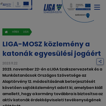
HÍREK
LIGA
LIGA-MOSZ közlemény a
katonák egyesülési jogáért
2023.11.22
2023. november 22-én a LIGA Szakszervezetek és a
Munkástanácsok Országos Szövetsége az
Alaptörvény 12. módosításának beterjesztését
követően sajtóközleményt adott ki, amelyben kiáll
amellett, hogy a kormány továbbra is biztosítsa az
aktív katonák érdekképviseleti tevékenységének