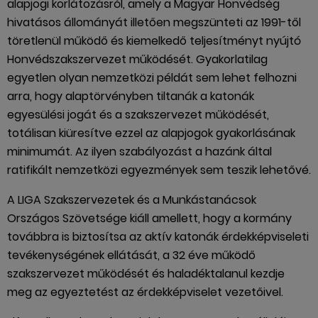
alapjogi korlátozásról, amely a Magyar Honvédség
hivatásos állományát illetően megszünteti az 1991-től
töretlenül működő és kiemelkedő teljesítményt nyújtó
Honvédszakszervezet működését. Gyakorlatilag
egyetlen olyan nemzetközi példát sem lehet felhozni
arra, hogy alaptörvényben tiltanák a katonák
egyesülési jogát és a szakszervezet működését,
totálisan kiüresítve ezzel az alapjogok gyakorlásának
minimumát. Az ilyen szabályozást a hazánk által
ratifikált nemzetközi egyezmények sem teszik lehetővé.
A LIGA Szakszervezetek és a Munkástanácsok
Országos Szövetsége kiáll amellett, hogy a kormány
továbbra is biztosítsa az aktív katonák érdekképviseleti
tevékenységének ellátását, a 32 éve működő
szakszervezet működését és haladéktalanul kezdje
meg az egyeztetést az érdekképviselet vezetőivel.