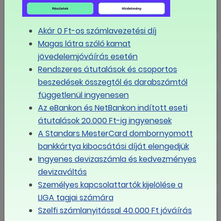
Akár 0 Ft-os számlavezetési díj
Magas látra szóló kamat
Boldog karácsonyt!
jövedelemjóváírás esetén
Rendszeres átutalások és csoportos
beszedések összegtől és darabszámtól
függetlenül ingyenesen
"A minimálbér referenciapont"
Az eBankon és NetBankon indított eseti
átutalások 20.000 Ft-ig ingyenesek
A Standars MesterCard dombornyomott
A szakszervezetek és a Fővárosi
bankkártya kibocsátási díját elengedjük
Önkormányzat megállapodott a
Ingyenes devizaszámla és kedvezményes
bérekről
devizaváltás
Személyes kapcsolattartók kijelölése a
Liga Szakszervezetek a
LIGA tagjai számára
bérmegállapodásról: ebben a
Szelfi számlanyitással 40.000 Ft jóváírás
helyzetben ezzel az emeléssel