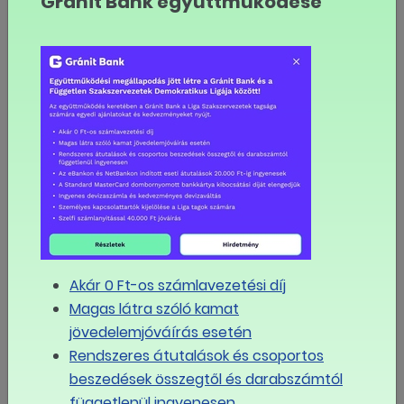
Gránit Bank együttműködése
köszönhető, hogy a gyár túlélje a nehéz időszakot.
Emlékeztetett arra is, hogy a GFM-mel közösen
mentették meg a dunaújvárosi vasműt, és most
elkezdődhet a munka a fenntartható jövő érdekében.
Fábián Gergely kérdésre válaszolva megemlítette: a
zöld acél érdekében az új technológiára történő
átállás 18-24 hónap lehet. Azt is hozzátette, hogy
szerinte jó hír, hogy látni azt a trendet egész
Európában, hogy a zöld acélt Európa szerte
támogatják a kormányok és EU-források is
rendelkezésre állnak ebben a folyamatban. A kormány
Akár 0 Ft-os számlavezetési díj
is dolgozik ezen az ügyön - jelezte az államtitkár.
Magas látra szóló kamat
A gyár egyébként jelenleg augusztus óta áll, mivel a
jövedelemjóváírás esetén
jelenlegi gyenge acélipari környezetben a felszámoló
Rendszeres átutalások és csoportos
az új tulajdonos tudomásával arról döntött, hogy
beszedések összegtől és darabszámtól
leállítja a termelést. Az akkori hírek arról szóltak, hogy az
függetlenül ingyenesen