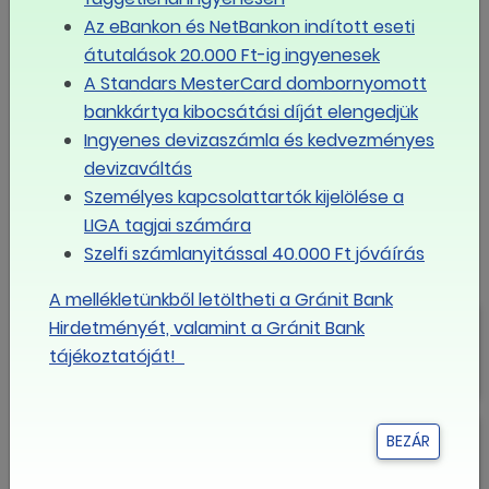
állás három hónapra szól.
Az eBankon és NetBankon indított eseti
átutalások 20.000 Ft-ig ingyenesek
A Standars MesterCard dombornyomott
bankkártya kibocsátási díját elengedjük
MEGOSZTOM FACEBOOKON
Ingyenes devizaszámla és kedvezményes
devizaváltás
LINK MÁSOLÁSA
Személyes kapcsolattartók kijelölése a
LIGA tagjai számára
LIGA
Szelfi számlanyitással 40.000 Ft jóváírás
A mellékletünkből letöltheti a Gránit Bank
Mikor érheti el az egymillió forintot
Hirdetményét, valamint a Gránit Bank
az átlagfizetés Magyarországon?
tájékoztatóját!
Nagyon fogynak a magyar
BEZÁR
munkavállalók, kérdés, ez mennyire
látszik