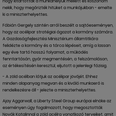
hogy kitartottak a munkahelyük mellett és köszönöm
nekik, hogy megőrizték hitüket a munkájukban - emelte
ki a miniszterhelyettes.
Fábián Gergely szintén arról beszélt a sajtóeseményen,
hogy az acélipar stratégiai ágazat a kormány számára.
A Gazdaságfejlesztési Minisztérium államtitkára
felidézte a kormány és a tárca lépéseit, amíg a lassan
egy éve tartó hosszú folyamat, a működés
fenntartásán, gyár megmentésén, a felszámoláson,
az értékesítésén keresztül, eljutott a jelenlegi fázisig.
- A zöld acélban látjuk az acélipar jövőjét. Ehhez
minden alapanyag megvan és a kiváló munkaerő is
rendelkezésre áll - jelezte a miniszterhelyettes.
Ajay Aggarwall, a Liberty Steel Group európai elnöke az
eseményen úgy fogalmazott, hogy megosztották
Novák Katalinnal a zöld acélra vonatkozó terveiket, amit