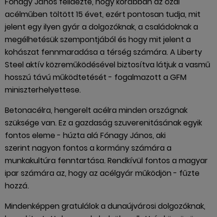
Fónagy János felidézte, hogy korábban az ózdi
acélműben töltött 15 évet, ezért pontosan tudja, mit
jelent egy ilyen gyár a dolgozóknak, a családoknak a
megélhetésük szempontjából és hogy mit jelent a
kohászat fennmaradása a térség számára. A Liberty
Steel aktív közreműködésével biztosítva látjuk a vasmű
hosszú távú működtetését - fogalmazott a GFM
miniszterhelyettese.
Betonacélra, hengerelt acélra minden országnak
szüksége van. Ez a gazdaság szuverenitásának egyik
fontos eleme - húzta alá Fónagy János, aki
szerint nagyon fontos a kormány számára a
munkakultúra fenntartása. Rendkívül fontos a magyar
ipar számára az, hogy az acélgyár működjön - fűzte
hozzá.
Mindenképpen gratulálok a dunaújvárosi dolgozóknak,