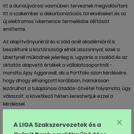
itt a dunaújvárosi vasműben terveznek megvalósítani.
Itt a szakember a dekarbonizációs törekvéseket és az
új elektromos ívkemence termelésbe állítását
említette.
Az alapítványunkról és a zöld acél akadémiáról is
beszéltünk a köztársasági elnök asszonnyal, ezek a
Libertynél működnek jelenleg is, ugyanis a család és az
oktatás alapvető értékek a vállalatcsoportnál -
mondta Ajay Aggarwall, aki a Portfolio azon kérdésére,
hogy ahogy elhangzott korábban, hamarosan
lezárulhat a tulajdonosi átadás-átvétel folyamata, úgy
válaszolt: a következő héten kereshetjük ezzel a
kérdéssel.
Ajay Aggarwall arról is beszélt, hogy nagyon fontos
A LIGA Szakszervezetek és a
számukra, hogy a munkavállalók megtartották ezt az
üzemet ebben az állapotban és ennek is volt