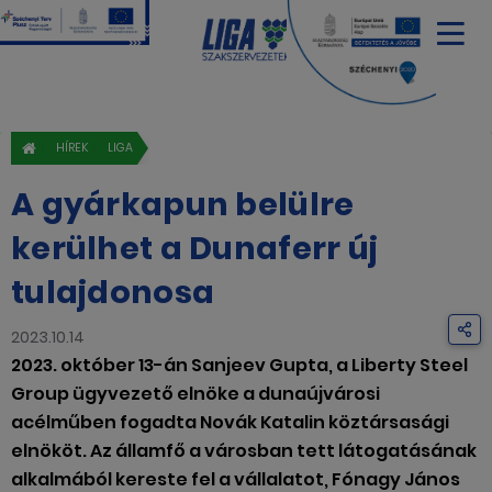
HÍREK
LIGA
A gyárkapun belülre
kerülhet a Dunaferr új
tulajdonosa
2023.10.14
2023. október 13-án Sanjeev Gupta, a Liberty Steel
Group ügyvezető elnöke a dunaújvárosi
acélműben fogadta Novák Katalin köztársasági
elnököt. Az államfő a városban tett látogatásának
alkalmából kereste fel a vállalatot, Fónagy János