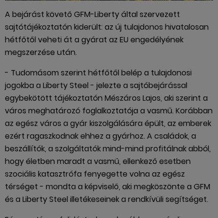
A bejárást követő GFM-Liberty által szervezett
sajtótájékoztatón kiderült: az új tulajdonos hivatalosan
hétfőtől veheti át a gyárat az EU engedélyének
megszerzése után.
- Tudomásom szerint hétfőtől belép a tulajdonosi
jogokba a Liberty Steel - jelezte a sajtóbejárással
egybekötött tájékoztatón Mészáros Lajos, aki szerint a
város meghatározó foglalkoztatója a vasmű. Korábban
az egész város a gyár kiszolgálására épült, az emberek
ezért ragaszkodnak ehhez a gyárhoz. A családok, a
beszállítók, a szolgáltatók mind-mind profitálnak abból,
hogy életben maradt a vasmű, ellenkező esetben
szociális katasztrófa fenyegette volna az egész
térséget - mondta a képviselő, aki megköszönte a GFM
és a Liberty Steel illetékeseinek a rendkívüli segítséget.