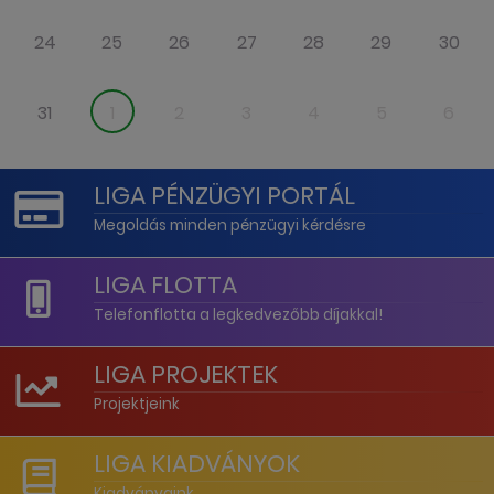
24
25
26
27
28
29
30
31
1
2
3
4
5
6
LIGA PÉNZÜGYI PORTÁL
Megoldás minden pénzügyi kérdésre
LIGA FLOTTA
Telefonflotta a legkedvezőbb díjakkal!
LIGA PROJEKTEK
Projektjeink
LIGA KIADVÁNYOK
Kiadványaink