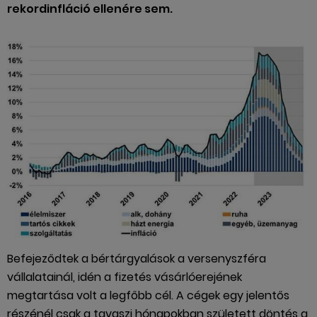
rekordinfláció ellenére sem.
Befejeződtek a bértárgyalások a versenyszféra
vállalatainál, idén a fizetés vásárlóerejének
megtartása volt a legfőbb cél. A cégek egy jelentős
részénél csak a tavaszi hónapokban született döntés a