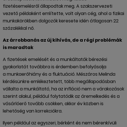
fizetésemelésről állapodtak meg. A szakszervezeti
vezető példaként említette, volt olyan cég, ahol a fizikai
munkakörökben dolgozók keresete idén átlagosan 22
százalékkal nő.
Az árrobbanás az új kihívás, de a régi problémák
is maradtak
A fizetések emelését és a munkáltatók bérezési
gyakorlatát továbbra is érdemben befolyásolja
a munkaerőhiány és a fluktuáció. Mészáros Melinda
kérdésünkre emlékeztetett, több megállapodásban
vállalta a munkáltató, ha az infláció nem a várakozások
szerint alakul, például folytatódik az áremelkedés és a
vásárlóerő tovább csökken, akkor év közben is
lehetőség van korrekciókra.
Ilyen például az egyszeri, bérként és nem bérenkívüli