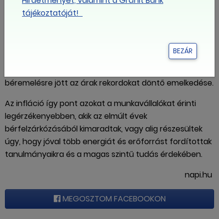
Hirdetményét, valamint a Gránit Bank
emelés a valóságban akár nagyobb összeg is lehet,
tájékoztatóját!
mint egy alacsonyabb keresetű dolgozóé.
Buzásné Putz Erzsébet kérdésünkre arra emlékeztetett,
BEZÁR
hogy a magas képzettséget igénylő munkakörökben a
már egyébként is évek óta visszafogottabb
béremelésre jött az árak rekordokat döntő emelkedése.
Az infláció így pont azokat a munkavállalókat érinti
legérzékenyebben, akik az elmúlt évek
bérfelzárkózásából kimaradtak, vagy alig részesültek
úgy, hogy jóval több energiát és erőforrást fordítottak
tanulmányaikra és a magas szintű tudás érdekében.
napi.hu
MEGOSZTOM FACEBOOKON