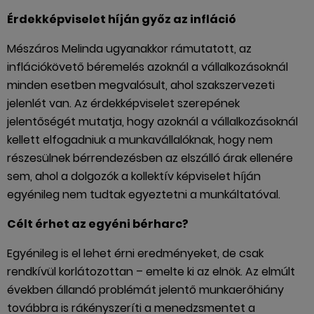
Érdekképviselet híján győz az infláció
Mészáros Melinda ugyanakkor rámutatott, az
inflációkövető béremelés azoknál a vállalkozásoknál
minden esetben megvalósult, ahol szakszervezeti
jelenlét van. Az érdekképviselet szerepének
jelentőségét mutatja, hogy azoknál a vállalkozásoknál
kellett elfogadniuk a munkavállalóknak, hogy nem
részesülnek bérrendezésben az elszálló árak ellenére
sem, ahol a dolgozók a kollektív képviselet híján
egyénileg nem tudtak egyeztetni a munkáltatóval.
Célt érhet az egyéni bérharc?
Egyénileg is el lehet érni eredményeket, de csak
rendkívül korlátozottan – emelte ki az elnök. Az elmúlt
években állandó problémát jelentő munkaerőhiány
továbbra is rákényszeríti a menedzsmentet a