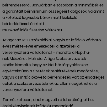
bérrendezésről. Januárban elsősorban a minimálbér és
a garantált bérminimum összegéért dolgozók, valamint
a kötelező legkisebb bérek miatt kialakuló
bértorlódással érintett
munkavállalók fizetése változott.
Átlagosan 13-17 százalékkal, vagyis az infláció várható
éves mértékével emelkedtek a fizetések a
versenyszféra vállalatainál – mondta a Napi.hu-
nak Mészáros Melinda. A Liga Szakszervezetek
elnöke kiemelte, hogy az idei bértárgyalásokon
egyértelműen a fizetések reálértékének megőrzése,
vagyis az inflációkövető bérrendezés volt az elsődleges
céljuk a szakszervezeteknek az állami cégeknél és a
versenyszféra vállalatainál.
Természetesen, ahol megvolt rá lehetőség, ott az
érdekképviseletek inflációt meghaladó