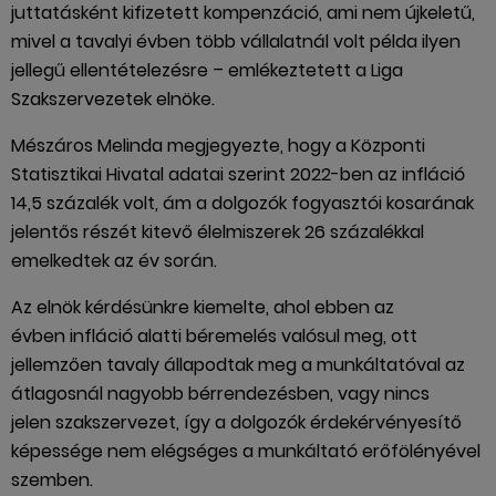
juttatásként kifizetett kompenzáció, ami nem újkeletű,
mivel a tavalyi évben több vállalatnál volt példa ilyen
jellegű ellentételezésre – emlékeztetett a Liga
Szakszervezetek elnöke.
Mészáros Melinda megjegyezte, hogy a Központi
Statisztikai Hivatal adatai szerint 2022-ben az infláció
14,5 százalék volt, ám a dolgozók fogyasztói kosarának
jelentős részét kitevő élelmiszerek 26 százalékkal
emelkedtek az év során.
Az elnök kérdésünkre kiemelte, ahol ebben az
évben infláció alatti béremelés valósul meg, ott
jellemzően tavaly állapodtak meg a munkáltatóval az
átlagosnál nagyobb bérrendezésben, vagy nincs
jelen szakszervezet, így a dolgozók érdekérvényesítő
képessége nem elégséges a munkáltató erőfölényével
szemben.