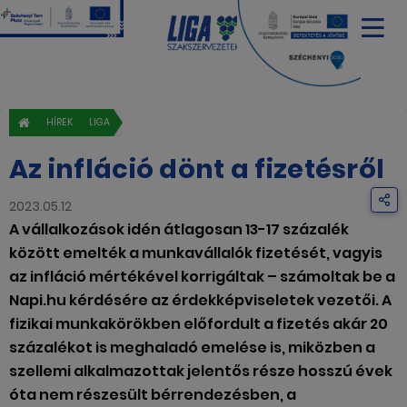
HÍREK
LIGA
Az infláció dönt a fizetésről
2023.05.12
A vállalkozások idén átlagosan 13-17 százalék
között emelték a munkavállalók fizetését, vagyis
az infláció mértékével korrigáltak – számoltak be a
Napi.hu kérdésére az érdekképviseletek vezetői. A
fizikai munkakörökben előfordult a fizetés akár 20
százalékot is meghaladó emelése is, miközben a
szellemi alkalmazottak jelentős része hosszú évek
óta nem részesült bérrendezésben, a