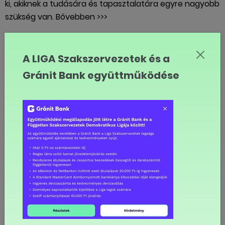
ki, akiknek a tudására és tapasztalatára egyre nagyobb
szükség van. Bővebben >>>
Mészáros Melinda hozzátette, sajnos sok magyar
munkavállaló évek óta nem kapott fizetésemelést. Ez
A LIGA Szakszervezetek és a
elsősorban a szellemi munkakörökben és a magasabb
Gránit Bank együttműködése
keresetű, többdiplomás alkalmazottaknál jellemző. A
rekordmagas infláció ugyanakkor nem csak az
alacsonyabb keresetűeket érinti rendkívül érzékenyen,
hanem mindenkit, vagyis azokat is, akik magasan
képzettek és a tudásuk pótolhatatlan. Ezen a területen
komoly lemaradást kell pótolniuk a munkáltatóknak.
A diploma és a szaktudás már nem a jó fizetés
garanciája
Lesújtóak a tapasztalatok, mivel az elmúlt évekhez
hasonlóan idén is az alacsonyabb keresetű,
alacsonyabb képzettséget igénylő, jellemzően fizikai