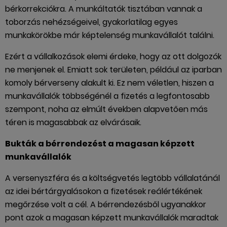
bérkorrekciókra. A munkáltatók tisztában vannak a
toborzás nehézségeivel, gyakorlatilag egyes
munkakörökbe már képtelenség munkavállalót találni.
Ezért a vállalkozások elemi érdeke, hogy az ott dolgozók
ne menjenek el. Emiatt sok területen, például az iparban
komoly bérverseny alakult ki. Ez nem véletlen, hiszen a
munkavállalók többségénél a fizetés a legfontosabb
szempont, noha az elmúlt években alapvetően más
téren is magasabbak az elvárásaik.
Bukták a bérrendezést a magasan képzett
munkavállalók
A versenyszféra és a költségvetés legtöbb vállalatánál
az idei bértárgyalásokon a fizetések reálértékének
megőrzése volt a cél. A bérrendezésből ugyanakkor
pont azok a magasan képzett munkavállalók maradtak