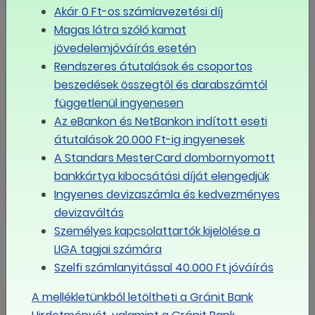
Akár 0 Ft-os számlavezetési díj
munkakörökben dolgozók bérét emelték az infláció
Magas látra szóló kamat
mértékével, vagy azt meghaladóan.
jövedelemjóváírás esetén
A kékgallérosok bérének dinamikus emelése is
Rendszeres átutalások és csoportos
üdvözölendő, a probléma az, hogy közben a diplomás,
beszedések összegtől és darabszámtól
akár több évtizedes munkatapasztalattal bíró szellemi
függetlenül ingyenesen
munkakörökben dolgozók jóval infláció alatti
Az eBankon és NetBankon indított eseti
fizetésemelésben részesülnek, de nem ritka, hogy
átutalások 20.000 Ft-ig ingyenesek
esetükben a béremelés teljesen elmarad – mutatott rá
A Standars MesterCard dombornyomott
a Napi.hu megkeresésére Buzásné Putz Erzsébet, a
bankkártya kibocsátási díját elengedjük
Mérnökök és Technikusok Szabad Szakszervezetének
Ingyenes devizaszámla és kedvezményes
elnöke.
devizaváltás
Személyes kapcsolattartók kijelölése a
A szellemi munkakörök alkalmazottai évek óta kisebb
LIGA tagjai számára
mértékű béremelést kapnak, mint a fizikai dolgozók. A
Szelfi számlanyitással 40.000 Ft jóváírás
munkáltató ezt általában azzal indokolja, hogy az
érintettek fizetése bruttó 500 ezer forint és egymillió
A mellékletünkből letöltheti a Gránit Bank
forint közötti, így a százalékosan kisebb mértékű