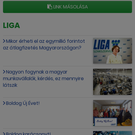
LINK MÁSOLÁSA
LIGA
Mikor érheti el az egymillió forintot
az átlagfizetés Magyarországon?
Nagyon fogynak a magyar
munkavállalók, kérdés, ez mennyire
látszik
Boldog Új Évet!
Boldog karácsonyt!