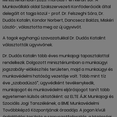
Munkavállalói oldal Szakszervezeti Konföderációk által
delegált öt tagja közül - prof. Dr. Felszeghi Sára, Dr.
Dudás Katalin, Kondor Norbert, Dancsecz Balázs, Miskéri
László-, választotta meg az új ügyvivőt.
A tagok egyhangú szavazatukkal Dr. Dudás Katalint
választották ügyvivőnek.
Dr. Dudás Katalin több éves munkajogi tapasztalattal
rendelkezik. Dolgozott minisztériumban a munkaügyi
jogszabály-előkészítés területen, majd a munkaügyi és
munkavédelmi hatóság vezetője volt. Több mint tíz
éve „szabadúszó”, ügyvédként tevékenykedik,
munkajogot és munkavédelmi eljárásjogot tanít több
egyetemen külsős oktatóként: az ELTE ÁJK Munkajogi és
Szociális Jogi Tanszékének, a BME Munkavédelmi
Továbbképző Központjának óraadója. A jogon kívüli
érdeklődési területe a szervezetfejlesztés, a közösségi