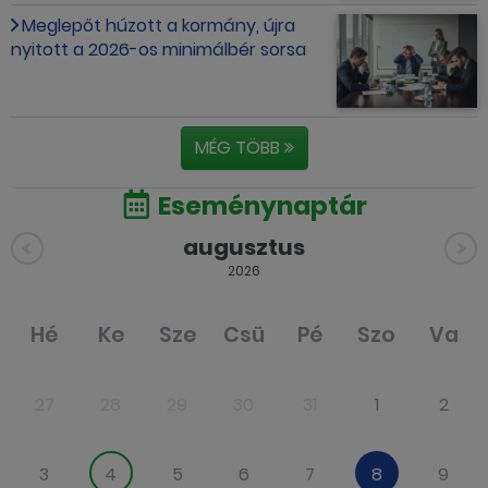
Meglepőt húzott a kormány, újra
nyitott a 2026-os minimálbér sorsa
MÉG TÖBB
Eseménynaptár
augusztus
2026
Hé
Ke
Sze
Csü
Pé
Szo
Va
27
28
29
30
31
1
2
3
4
5
6
7
8
9