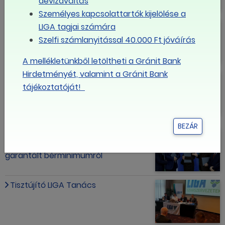
devizaváltás
Személyes kapcsolattartók kijelölése a
A szakszervezetek és a Fővárosi
LIGA tagjai számára
Önkormányzat megállapodott a
Szelfi számlanyitással 40.000 Ft jóváírás
bérekről
A mellékletünkből letöltheti a Gránit Bank
Hirdetményét, valamint a Gránit Bank
Liga Szakszervezetek a
tájékoztatóját!
bérmegállapodásról: ebben a
helyzetben ezzel az emeléssel
elégedettek lehetnek a felek
BEZÁR
Lényegében megszületett a
megállapodás a minimálbérről és a
garantált bérminimumról
Tisztújító LIGA Tanács