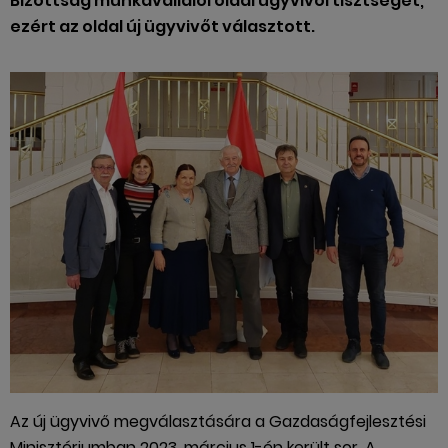
Bizottság munkavállalói oldal ügyvivői tisztségét,
ezért az oldal új ügyvivőt választott.
Az új ügyvivő megválasztására a Gazdaságfejlesztési
Minisztériumban 2023. március 1-én került sor. A