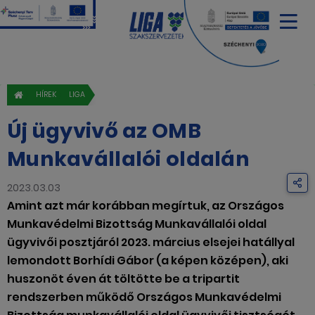
HÍREK
LIGA
Új ügyvivő az OMB
Munkavállalói oldalán
2023.03.03
Amint azt már korábban megírtuk, az Országos
Munkavédelmi Bizottság Munkavállalói oldal
ügyvivői posztjáról 2023. március elsejei hatállyal
lemondott Borhídi Gábor (a képen középen), aki
huszonöt éven át töltötte be a tripartit
rendszerben működő Országos Munkavédelmi