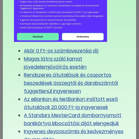
az átlagfizetés Magyarországon?
Nagyon fogynak a magyar
munkavállalók, kérdés, ez mennyire
látszik
Akár 0 Ft-os számlavezetési díj
Boldog Új Évet!
Magas látra szóló kamat
jövedelemjóváírás esetén
Rendszeres átutalások és csoportos
beszedések összegtől és darabszámtól
Boldog karácsonyt!
függetlenül ingyenesen
Az eBankon és NetBankon indított eseti
átutalások 20.000 Ft-ig ingyenesek
A Standars MesterCard dombornyomott
"A minimálbér referenciapont"
bankkártya kibocsátási díját elengedjük
Ingyenes devizaszámla és kedvezményes