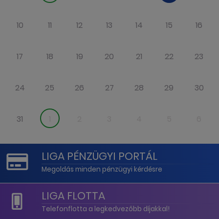
10
11
12
13
14
15
16
17
18
19
20
21
22
23
24
25
26
27
28
29
30
31
1
2
3
4
5
6
LIGA PÉNZÜGYI PORTÁL
Megoldás minden pénzügyi kérdésre
LIGA FLOTTA
Telefonflotta a legkedvezőbb díjakkal!